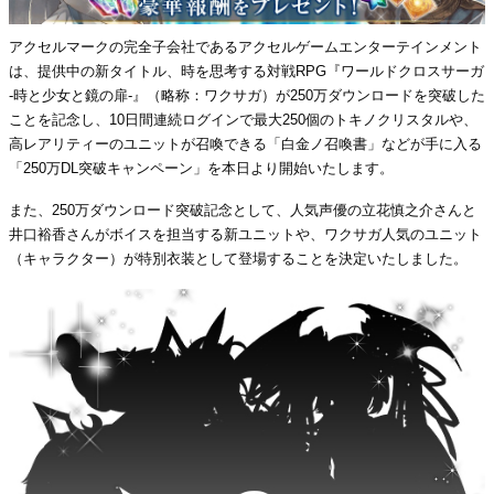
アクセルマークの完全子会社であるアクセルゲームエンターテインメント
は、提供中の新タイトル、時を思考する対戦RPG『ワールドクロスサーガ
-時と少女と鏡の扉-』（略称：ワクサガ）が250万ダウンロードを突破した
ことを記念し、10日間連続ログインで最大250個のトキノクリスタルや、
高レアリティーのユニットが召喚できる「白金ノ召喚書」などが手に入る
「250万DL突破キャンペーン」を本日より開始いたします。
また、250万ダウンロード突破記念として、人気声優の立花慎之介さんと
井口裕香さんがボイスを担当する新ユニットや、ワクサガ人気のユニット
（キャラクター）が特別衣装として登場することを決定いたしました。