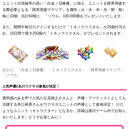
ユニット出現確率の高い「白金ノ召喚書」に加え、ユニットを限界突破す
る際必要となる「限界突破マテリア」を属性（火・水・木・光・闇・無）
毎に10個、合計60個と、「ソウル」100,000個をプレゼントいたします。
また、期間中毎日ログインするだけで「トキノクリスタル」が25個付与さ
れ、10日間で最大250個の「トキノクリスタル」がプレゼントされます。
左から、「白金ノ召喚書」 「トキノクリスタル」 「限界突破マテリア」
「ソウル」
人気声優2名のワクサガ参画が決定！
透明感のある声で人気の立花慎之介さんと、声優・アーティストとしても
活躍する井口裕香さんがワクサガユニットの声優として参画決定！ どの
ようなユニット（キャラクター）となるか、詳細は後日ゲーム内でお知ら
せいたします。どうぞお楽しみに！