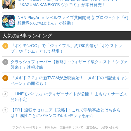
『KAZUMA KANEKO'S ツクヨミ』が本日発売！
NHN PlayArt × レベルファイブ共同開発 新プロジェクト『幻
想世界のぷちぽよん』が始動！
人気の記事ランキング
『ポケモンGO』で「ジョイフル」約780店舗が「ポケストッ
プ」や「ジム」として登場！
クラッシュフィーバー【攻略】: ウィザード級クエスト「シヴァ
襲来！」速報攻略
『メギド７２』の新TVCMが放映開始！「メギドの日記念キャン
ペーン」の開催も！
「LINEモバイル」のティザーサイトが公開！ まもなくサービス
開始予定
【PR】逆転オセロニア【攻略】: これで手駒事故とはおさら
ば！ 属性ごとにバランスのいいデッキを紹介
プライバシーポリシー
利用規約
広告掲載について
運営会社
お問い合わせ