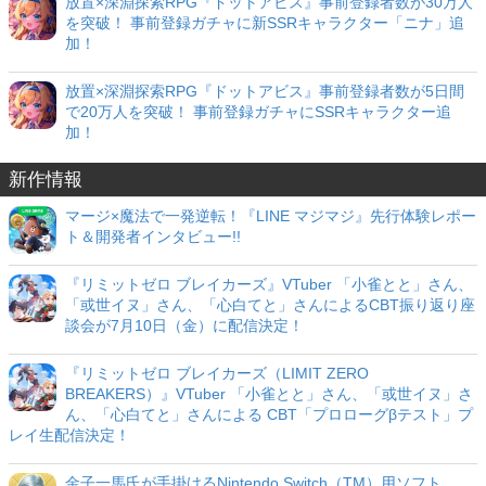
放置×深淵探索RPG『ドットアビス』事前登録者数が30万人
を突破！ 事前登録ガチャに新SSRキャラクター「ニナ」追
加！
放置×深淵探索RPG『ドットアビス』事前登録者数が5日間
で20万人を突破！ 事前登録ガチャにSSRキャラクター追
加！
新作情報
マージ×魔法で一発逆転！『LINE マジマジ』先行体験レポー
ト＆開発者インタビュー!!
『リミットゼロ ブレイカーズ』VTuber 「小雀とと」さん、
「或世イヌ」さん、「心白てと」さんによるCBT振り返り座
談会が7月10日（金）に配信決定！
『リミットゼロ ブレイカーズ（LIMIT ZERO
BREAKERS）』VTuber 「小雀とと」さん、「或世イヌ」さ
ん、「心白てと」さんによる CBT「プロローグβテスト」プ
レイ生配信決定！
金子一馬氏が手掛けるNintendo Switch（TM）用ソフト