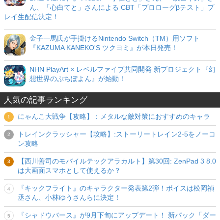
ん、「心白てと」さんによる CBT「プロローグβテスト」プ
レイ生配信決定！
金子一馬氏が手掛けるNintendo Switch（TM）用ソフト
『KAZUMA KANEKO'S ツクヨミ』が本日発売！
NHN PlayArt × レベルファイブ共同開発 新プロジェクト『幻
想世界のぷちぽよん』が始動！
人気の記事ランキング
にゃんこ大戦争【攻略】：メタルな敵対策におすすめのキャラ
トレインクラッシャー【攻略】:ストーリートレイン2-5をノーコ
ン攻略
【西川善司のモバイルテックアラカルト】第30回: ZenPad 3 8.0
は大画面スマホとして使えるか？
『キックフライト』のキャラクター発表第2弾！ボイスは松岡禎
丞さん、小林ゆうさんらに決定！
『シャドウバース』が9月下旬にアップデート！ 新パック「ダー