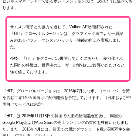
ビジネスマネージャーであるホン・スンミョン氏は、次のように述べてお
ります。
サムスン電子との協力を通じて、Vulkan APIが適用された
『HIT』グローバルバージョンは、グラフィック面でより一層深
みのあるパフォーマンスとバッテリー性能の向上を実現しまし
た。
今後、『HIT』をグローバル展開していくにあたり、差別化され
た同作の特徴は、世界中のユーザーの皆様にご好評いただけると
強く信じております。
『HIT』グローバルバージョンは、2016年7月に北米、ヨーロッパ、台湾
を含む世界140カ国向けに配信開始を予定しております。（日本および中
国向けサービスは未定）
『HIT』は 2015年11月18日の韓国での正式配信開始直後に、同国の
Google PlayおよびApp Storeの売上ランキングの首位を獲得いたしまし
た。また、2016年4月には、韓国での累計ダウンロード数が500万件を突
破し、好評を博しております。