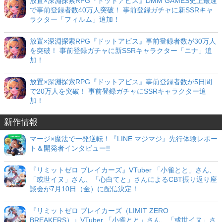
放置×深淵探索RPG『ドットアビス』DMM GAMES史上最速
で事前登録者数40万人突破！ 事前登録ガチャに新SSRキャ
ラクター「フィルム」追加！
放置×深淵探索RPG『ドットアビス』事前登録者数が30万人
を突破！ 事前登録ガチャに新SSRキャラクター「ニナ」追
加！
放置×深淵探索RPG『ドットアビス』事前登録者数が5日間
で20万人を突破！ 事前登録ガチャにSSRキャラクター追
加！
新作情報
マージ×魔法で一発逆転！『LINE マジマジ』先行体験レポー
ト＆開発者インタビュー!!
『リミットゼロ ブレイカーズ』VTuber 「小雀とと」さん、
「或世イヌ」さん、「心白てと」さんによるCBT振り返り座
談会が7月10日（金）に配信決定！
『リミットゼロ ブレイカーズ（LIMIT ZERO
BREAKERS）』VTuber 「小雀とと」さん、「或世イヌ」さ