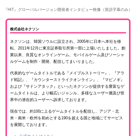
『HIT』グローバルバージョン開発者インタビュー映像（英語字幕のみ）
株式会社ネクソン
ネクソンは、韓国ソウルに設立され、2005年に日本へ本社を移
転、2011年12月に東京証券取引所第一部に上場いたしました。創
業以来、良質なオンラインゲーム、モバイルゲーム及びソーシャ
ルゲームを制作・開発、配信してまいりました。
代表的なゲームタイトルである『メイプルストーリー』、『アラ
ド戦記』、『カウンターストライクオンライン』、『マビノギ』
および『サドンアタック』といったネクソンが提供する豊富なゲ
ームタイトルは、より幅広いジャンル、多様なユーザー層及び世
界中の潜在的ユーザーへ訴求しております。
現在では、約100に上るゲームタイトルを配信し、アジア・北
米・南米・欧州を初めとする190を超える国と地域にてサービス
を展開しております。