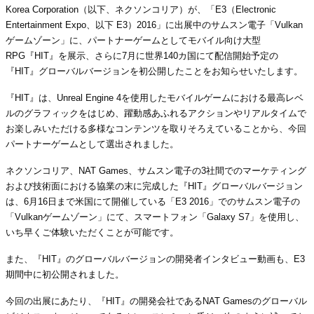
Korea Corporation（以下、ネクソンコリア）が、「E3（Electronic
Entertainment Expo、以下 E3）2016」に出展中のサムスン電子「Vulkan
ゲームゾーン」に、パートナーゲームとしてモバイル向け大型
RPG『HIT』を展示、さらに7月に世界140カ国にて配信開始予定の
『HIT』グローバルバージョンを初公開したことをお知らせいたします。
『HIT』は、Unreal Engine 4を使用したモバイルゲームにおける最高レベ
ルのグラフィックをはじめ、躍動感あふれるアクションやリアルタイムで
お楽しみいただける多様なコンテンツを取りそろえていることから、今回
パートナーゲームとして選出されました。
ネクソンコリア、NAT Games、サムスン電子の3社間でのマーケティング
および技術面における協業の末に完成した『HIT』グローバルバージョン
は、6月16日まで米国にて開催している「E3 2016」でのサムスン電子の
「Vulkanゲームゾーン」にて、スマートフォン「Galaxy S7」を使用し、
いち早くご体験いただくことが可能です。
また、『HIT』のグローバルバージョンの開発者インタビュー動画も、E3
期間中に初公開されました。
今回の出展にあたり、『HIT』の開発会社であるNAT Gamesのグローバル