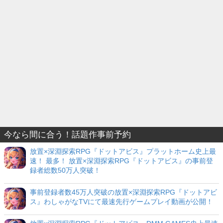
今なら間に合う！話題作事前予約
放置×深淵探索RPG『ドットアビス』プラットホーム史上最
速！ 最多！ 放置×深淵探索RPG『ドットアビス』の事前登
録者総数50万人突破！
事前登録者数45万人突破の放置×深淵探索RPG『ドットアビ
ス』わしゃがなTVにて最速先行ゲームプレイ動画が公開！