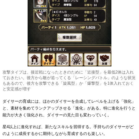
攻撃タイプは、接近戦になったときのために「近接型」を最低2体は入れ
ておきたい。後方から敵が追ってくる「レーシングバトル」のような状況
もあるので、後方を攻撃できる「旋風型」か「爆撃型」を1体入れておく
と安定感が増す
ダイサーの育成には、ほかのダイサーを合成してレベルを上げる「強化」
と、素材を集めてランクアップさせる「進化」がある。特に進化を行うと
能力が大きく強化され、ダイサーの見た目も変わっていく。
星4以上に進化すれば、新たなスキルを習得する。手持ちのダイサーがど
のように成長するかに期待しながら育成するのも楽しい。