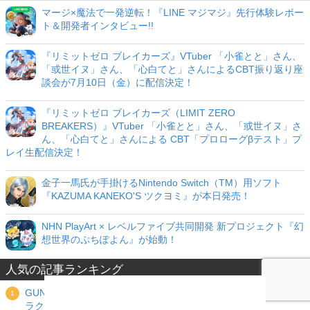
マージ×魔法で一発逆転！『LINE マジマジ』先行体験レポー
ト＆開発者インタビュー!!
『リミットゼロ ブレイカーズ』VTuber 「小雀とと」さん、
「或世イヌ」さん、「心白てと」さんによるCBT振り返り座
談会が7月10日（金）に配信決定！
『リミットゼロ ブレイカーズ（LIMIT ZERO
BREAKERS）』VTuber 「小雀とと」さん、「或世イヌ」さ
ん、「心白てと」さんによる CBT「プロローグβテスト」プ
レイ生配信決定！
金子一馬氏が手掛けるNintendo Switch（TM）用ソフト
『KAZUMA KANEKO'S ツクヨミ』が本日発売！
NHN PlayArt × レベルファイブ共同開発 新プロジェクト『幻
想世界のぷちぽよん』が始動！
人気の記事ランキング
GUNPIE ADVENTURE【攻略】: 無課金でもできる！武器・キャ
ラクターの育成ガイド