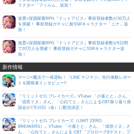
ラクター「フィルム」追加！
放置×深淵探索RPG『ドットアビス』事前登録者数が30万人
を突破！ 事前登録ガチャに新SSRキャラクター「ニナ」追
加！
放置×深淵探索RPG『ドットアビス』事前登録者数が5日間
で20万人を突破！ 事前登録ガチャにSSRキャラクター追
加！
新作情報
マージ×魔法で一発逆転！『LINE マジマジ』先行体験レポー
ト＆開発者インタビュー!!
『リミットゼロ ブレイカーズ』VTuber 「小雀とと」さん、
「或世イヌ」さん、「心白てと」さんによるCBT振り返り座
談会が7月10日（金）に配信決定！
『リミットゼロ ブレイカーズ（LIMIT ZERO
BREAKERS）』VTuber 「小雀とと」さん、「或世イヌ」さ
ん、「心白てと」さんによる CBT「プロローグβテスト」プ