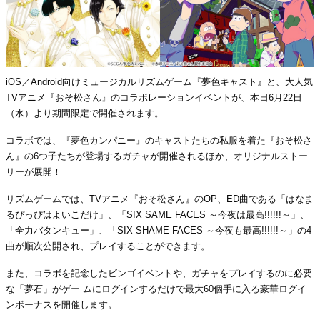
iOS／Android向けミュージカルリズムゲーム『夢色キャスト』と、大人気
TVアニメ『おそ松さん』のコラボレーションイベントが、本日6月22日
（水）より期間限定で開催されます。
コラボでは、『夢色カンパニー』のキャストたちの私服を着た『おそ松さ
ん』の6つ子たちが登場するガチャが開催されるほか、オリジナルストー
リーが展開！
リズムゲームでは、TVアニメ『おそ松さん』のOP、ED曲である「はなま
るぴっぴはよいこだけ」、「SIX SAME FACES ～今夜は最高!!!!!!～」、
「全力バタンキュー」、「SIX SHAME FACES ～今夜も最高!!!!!!～」の4
曲が順次公開され、プレイすることができます。
また、コラボを記念したビンゴイベントや、ガチャをプレイするのに必要
な「夢石」がゲー ムにログインするだけで最大60個手に入る豪華ログイ
ンボーナスを開催します。