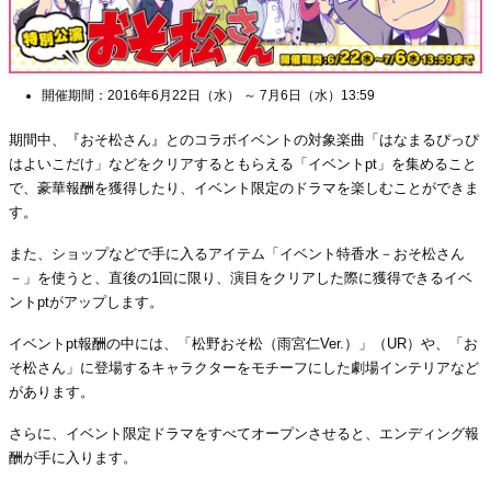
開催期間：2016年6月22日（水） ～ 7月6日（水）13:59
期間中、『おそ松さん』とのコラボイベントの対象楽曲「はなまるぴっぴ
はよいこだけ」などをクリアするともらえる「イベントpt」を集めること
で、豪華報酬を獲得したり、イベント限定のドラマを楽しむことができま
す。
また、ショップなどで手に入るアイテム「イベント特香水－おそ松さん
－」を使うと、直後の1回に限り、演目をクリアした際に獲得できるイベ
ントptがアップします。
イベントpt報酬の中には、「松野おそ松（雨宮仁Ver.）」（UR）や、「お
そ松さん」に登場するキャラクターをモチーフにした劇場インテリアなど
があります。
さらに、イベント限定ドラマをすべてオープンさせると、エンディング報
酬が手に入ります。