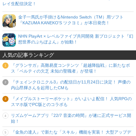
レイ生配信決定！
金子一馬氏が手掛けるNintendo Switch（TM）用ソフト
『KAZUMA KANEKO'S ツクヨミ』が本日発売！
NHN PlayArt × レベルファイブ共同開発 新プロジェクト『幻
想世界のぷちぽよん』が始動！
人気の記事ランキング
『グランサガ』高難易度コンテンツ「超越降臨戦」に新たなボ
ス「ベルティの欠乏 未知の聖職者」が登場！
『チェインクロニクル3』の配信日が11月24日に決定！ 声優の
内山昂輝さんを起用したCMも
『メイプルストーリーポケット』がいよいよ配信！ 人気RPGの
スマホ版でPC版とのコラボも
リズムゲームアプリ『22/7 音楽の時間』が遂に正式サービス開
始！
『金魚の達人』で新たな「スキル」機能を実装！ 大型アップデ