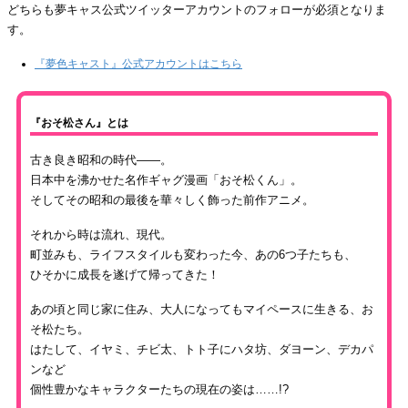
どちらも夢キャス公式ツイッターアカウントのフォローが必須となりま
す。
『夢色キャスト』公式アカウントはこちら
『おそ松さん』とは
古き良き昭和の時代――。
日本中を沸かせた名作ギャグ漫画「おそ松くん」。
そしてその昭和の最後を華々しく飾った前作アニメ。
それから時は流れ、現代。
町並みも、ライフスタイルも変わった今、あの6つ子たちも、
ひそかに成長を遂げて帰ってきた！
あの頃と同じ家に住み、大人になってもマイペースに生きる、お
そ松たち。
はたして、イヤミ、チビ太、トト子にハタ坊、ダヨーン、デカパ
ンなど
個性豊かなキャラクターたちの現在の姿は……!?