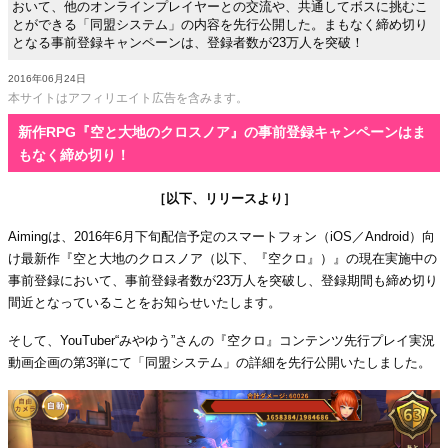
おいて、他のオンラインプレイヤーとの交流や、共通してボスに挑むこ
とができる「同盟システム」の内容を先行公開した。まもなく締め切り
となる事前登録キャンペーンは、登録者数が23万人を突破！
2016年06月24日
本サイトはアフィリエイト広告を含みます。
新作RPG『空と大地のクロスノア』の事前登録キャンペーンはま
もなく締め切り！
［以下、リリースより］
Aimingは、2016年6月下旬配信予定のスマートフォン（iOS／Android）向
け最新作『空と大地のクロスノア（以下、『空クロ』）』の現在実施中の
事前登録において、事前登録者数が23万人を突破し、登録期間も締め切り
間近となっていることをお知らせいたします。
そして、YouTuber“みやゆう”さんの『空クロ』コンテンツ先行プレイ実況
動画企画の第3弾にて「同盟システム」の詳細を先行公開いたしました。