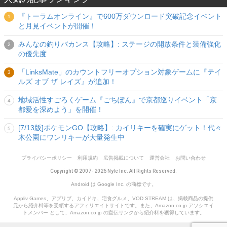
『トーラムオンライン』で600万ダウンロード突破記念イベント
と月見イベントが開催！
みんなの釣りバカンス【攻略】: ステージの開放条件と装備強化
の優先度
「LinksMate」のカウントフリーオプション対象ゲームに『テイ
ルズ オブ ザ レイズ』が追加！
地域活性すごろくゲーム『ごちぽん』で京都巡りイベント「京
都愛を深めよう」を開催！
[7/13版]ポケモンGO【攻略】: カイリキーを確実にゲット！代々
木公園にワンリキーが大量発生中
プライバシーポリシー
利用規約
広告掲載について
運営会社
お問い合わせ
Copyright © 2007- 2026 Nyle Inc. All Rights Reserved.
Android は Google Inc. の商標です。
Appliv Games、アプリブ、カイドキ、宅食グルメ、VOD STREAM は、掲載商品の提供
元から紹介料等を受領するアフィリエイトサイトです。また、Amazon.co.jp アソシエイ
トメンバー として、Amazon.co.jp の宣伝リンクから紹介料を獲得しています。