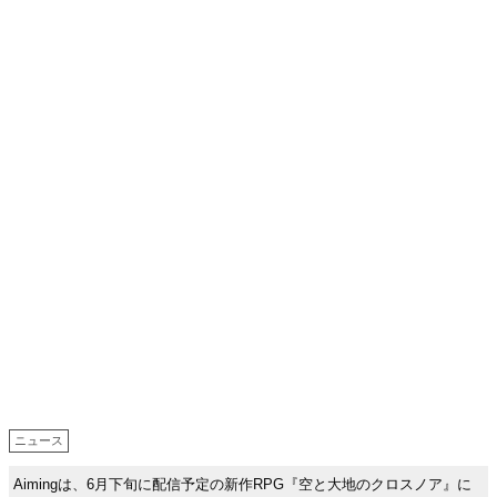
ニュース
Aimingは、6月下旬に配信予定の新作RPG『空と大地のクロスノア』に