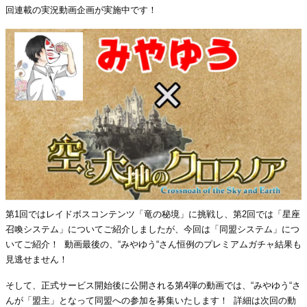
回連載の実況動画企画が実施中です！
第1回ではレイドボスコンテンツ「竜の秘境」に挑戦し、第2回では「星座
召喚システム」についてご紹介しましたが、今回は「同盟システム」につ
いてご紹介！ 動画最後の、“みやゆう“さん恒例のプレミアムガチャ結果も
見逃せません！
そして、正式サービス開始後に公開される第4弾の動画では、“みやゆう“さ
んが「盟主」となって同盟への参加を募集いたします！ 詳細は次回の動