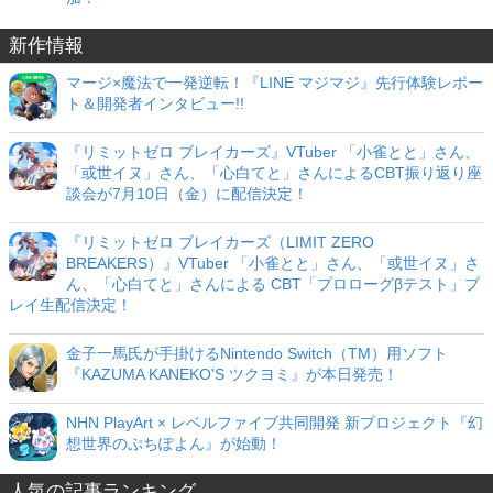
新作情報
マージ×魔法で一発逆転！『LINE マジマジ』先行体験レポー
ト＆開発者インタビュー!!
『リミットゼロ ブレイカーズ』VTuber 「小雀とと」さん、
「或世イヌ」さん、「心白てと」さんによるCBT振り返り座
談会が7月10日（金）に配信決定！
『リミットゼロ ブレイカーズ（LIMIT ZERO
BREAKERS）』VTuber 「小雀とと」さん、「或世イヌ」さ
ん、「心白てと」さんによる CBT「プロローグβテスト」プ
レイ生配信決定！
金子一馬氏が手掛けるNintendo Switch（TM）用ソフト
『KAZUMA KANEKO'S ツクヨミ』が本日発売！
NHN PlayArt × レベルファイブ共同開発 新プロジェクト『幻
想世界のぷちぽよん』が始動！
人気の記事ランキング