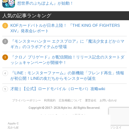
想世界のぷちぽよん』が始動！
人気の記事ランキング
KOFカードバトルが日本上陸！ 『THE KING OF FIGHTERS
XIV』発表会レポート
『モンスターハンター エクスプロア』に『魔法少女まどか☆マ
ギカ』のコラボアイテムが登場
『クロノ ブリゲード』が配信開始！リリース記念のスタートダ
ッシュキャンペーンが開催中！
『LINE：モンスターファーム』の新機能「フレンド再生」情報
が初公開！LINEの友だちからモンスターが誕生
才能 | 【公式】ロードモバイル（ローモバ）攻略wiki
プライバシーポリシー
利用規約
広告掲載について
運営会社
お問い合わせ
Copyright © 2007- 2026 Nyle Inc. All Rights Reserved.
Android は Google Inc. の商標です。
Appliv Games、アプリブ、カイドキ、宅食グルメ、VOD STREAM は、掲載商品の提供
元から紹介料等を受領するアフィリエイトサイトです。また、Amazon.co.jp アソシエイ