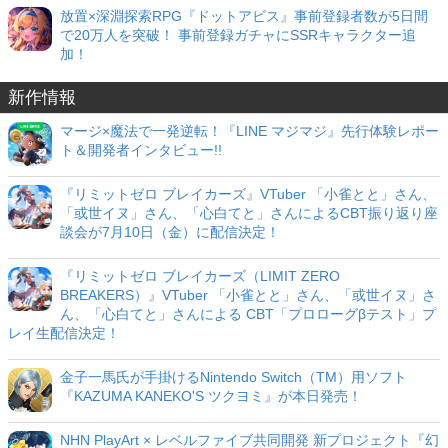
放置×深淵探索RPG『ドットアビス』事前登録者数が5日間
で20万人を突破！ 事前登録ガチャにSSRキャラクター追
加！
新作情報
マージ×魔法で一発逆転！『LINE マジマジ』先行体験レポー
ト＆開発者インタビュー!!
『リミットゼロ ブレイカーズ』VTuber 「小雀とと」さん、
「或世イヌ」さん、「心白てと」さんによるCBT振り返り座
談会が7月10日（金）に配信決定！
『リミットゼロ ブレイカーズ（LIMIT ZERO
BREAKERS）』VTuber 「小雀とと」さん、「或世イヌ」さ
ん、「心白てと」さんによる CBT「プロローグβテスト」プ
レイ生配信決定！
金子一馬氏が手掛けるNintendo Switch（TM）用ソフト
『KAZUMA KANEKO'S ツクヨミ』が本日発売！
NHN PlayArt × レベルファイブ共同開発 新プロジェクト『幻