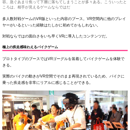
容。急ぐあまり焦って下層に落ちてしまうことが多々ある。こういったと
ころは、相手が見えるゲームならではだ
多人数対戦ゲームのVR版といった内容のブース。VR空間内に他のプレイ
ヤーがいるといった経験はたしかに初めてかもしれない。
対戦ならではの面白さをいち早くVRに導入したコンテンツだ。
極上の疾走感味わえるバイクゲーム
プロトタイプのブースではVRゴーグルを装着してバイクゲームを体験で
きる。
実際のバイクの動きがVR空間でそのまま再現されているため、バイクに
乗った疾走感を非常にリアルに感じることができる。