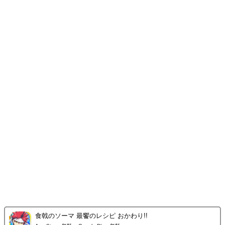
食戟のソーマ 最饗のレシピ おかわり!!