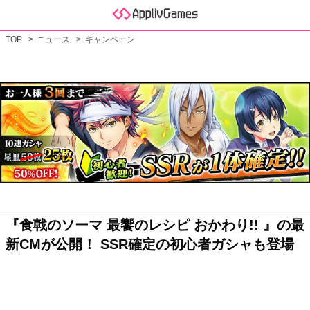
TOP
ニュース
キャンペーン
『食戟のソーマ 最饗のレシピ おかわり!! 』の最
新CMが公開！ SSR確定の初心者ガシャも登場