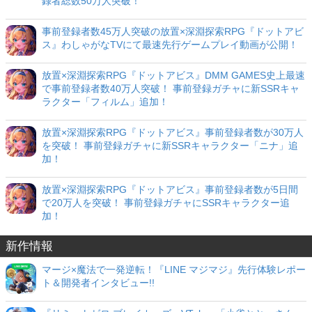
録者総数50万人突破！
事前登録者数45万人突破の放置×深淵探索RPG『ドットアビ
ス』わしゃがなTVにて最速先行ゲームプレイ動画が公開！
放置×深淵探索RPG『ドットアビス』DMM GAMES史上最速
で事前登録者数40万人突破！ 事前登録ガチャに新SSRキャ
ラクター「フィルム」追加！
放置×深淵探索RPG『ドットアビス』事前登録者数が30万人
を突破！ 事前登録ガチャに新SSRキャラクター「ニナ」追
加！
放置×深淵探索RPG『ドットアビス』事前登録者数が5日間
で20万人を突破！ 事前登録ガチャにSSRキャラクター追
加！
新作情報
マージ×魔法で一発逆転！『LINE マジマジ』先行体験レポー
ト＆開発者インタビュー!!