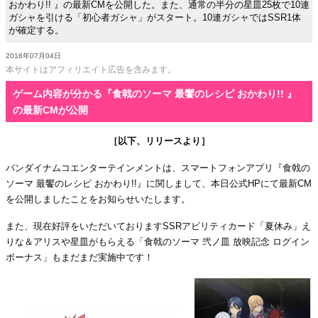
おかわり!! 』の最新CMを公開した。また、通常の半分の星皿25枚で10連
ガシャを引ける「初心者ガシャ」がスタート。10連ガシャではSSR1体
が確定する。
2016年07月04日
本サイトはアフィリエイト広告を含みます。
ゲーム内容が分かる『食戟のソーマ 最饗のレシピ おかわり!! 』
の最新CMが公開
［以下、リリースより］
バンダイナムコエンターテインメントは、スマートフォンアプリ『食戟の
ソーマ 最饗のレシピ おかわり!!』に関しまして、本日公式HPにて最新CM
を公開しましたことをお知らせいたします。
また、現在好評をいただいておりますSSRアビリティカード「夏休み」え
りな＆アリスや星皿がもらえる「食戟のソーマ 弐ノ皿 放映記念 ログイン
ボーナス」もまだまだ実施中です！