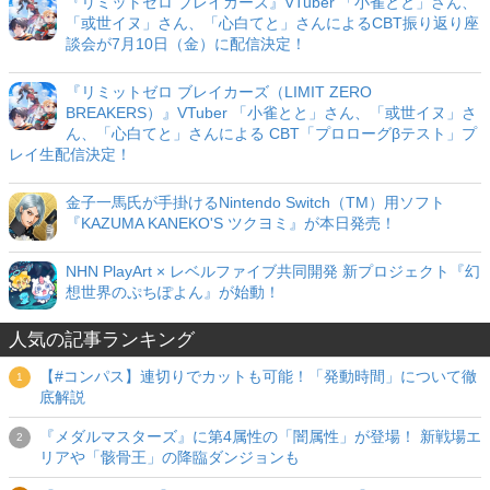
『リミットゼロ ブレイカーズ』VTuber 「小雀とと」さん、
「或世イヌ」さん、「心白てと」さんによるCBT振り返り座
談会が7月10日（金）に配信決定！
『リミットゼロ ブレイカーズ（LIMIT ZERO
BREAKERS）』VTuber 「小雀とと」さん、「或世イヌ」さ
ん、「心白てと」さんによる CBT「プロローグβテスト」プ
レイ生配信決定！
金子一馬氏が手掛けるNintendo Switch（TM）用ソフト
『KAZUMA KANEKO'S ツクヨミ』が本日発売！
NHN PlayArt × レベルファイブ共同開発 新プロジェクト『幻
想世界のぷちぽよん』が始動！
人気の記事ランキング
【#コンパス】連切りでカットも可能！「発動時間」について徹
底解説
『メダルマスターズ』に第4属性の「闇属性」が登場！ 新戦場エ
リアや「骸骨王」の降臨ダンジョンも