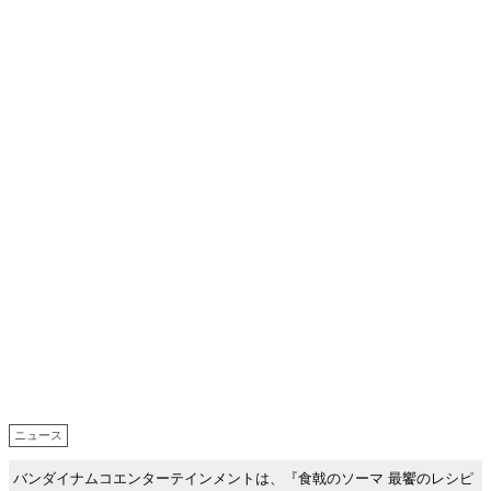
ニュース
バンダイナムコエンターテインメントは、『食戟のソーマ 最饗のレシピ