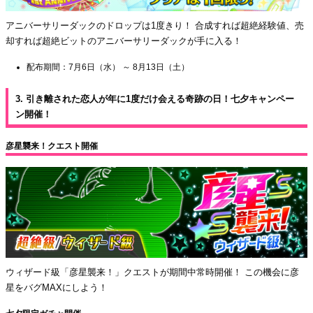
アニバーサリーダックのドロップは1度きり！ 合成すれば超絶経験値、売
却すれば超絶ビットのアニバーサリーダックが手に入る！
配布期間：7月6日（水） ～ 8月13日（土）
3. 引き離された恋人が年に1度だけ会える奇跡の日！七夕キャンペー
ン開催！
彦星襲来！クエスト開催
ウィザード級「彦星襲来！」クエストが期間中常時開催！ この機会に彦
星をバグMAXにしよう！