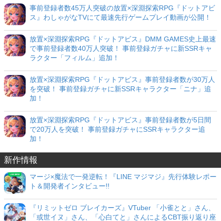
事前登録者数45万人突破の放置×深淵探索RPG『ドットアビ
ス』わしゃがなTVにて最速先行ゲームプレイ動画が公開！
放置×深淵探索RPG『ドットアビス』DMM GAMES史上最速
で事前登録者数40万人突破！ 事前登録ガチャに新SSRキャ
ラクター「フィルム」追加！
放置×深淵探索RPG『ドットアビス』事前登録者数が30万人
を突破！ 事前登録ガチャに新SSRキャラクター「ニナ」追
加！
放置×深淵探索RPG『ドットアビス』事前登録者数が5日間
で20万人を突破！ 事前登録ガチャにSSRキャラクター追
加！
新作情報
マージ×魔法で一発逆転！『LINE マジマジ』先行体験レポー
ト＆開発者インタビュー!!
『リミットゼロ ブレイカーズ』VTuber 「小雀とと」さん、
「或世イヌ」さん、「心白てと」さんによるCBT振り返り座