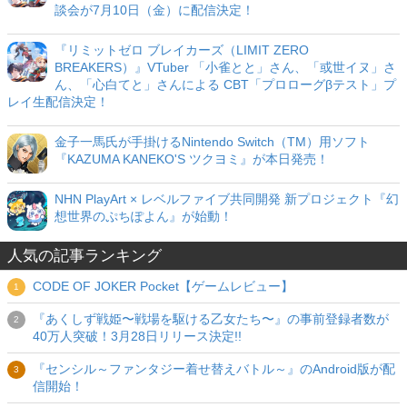
談会が7月10日（金）に配信決定！
『リミットゼロ ブレイカーズ（LIMIT ZERO
BREAKERS）』VTuber 「小雀とと」さん、「或世イヌ」さ
ん、「心白てと」さんによる CBT「プロローグβテスト」プ
レイ生配信決定！
金子一馬氏が手掛けるNintendo Switch（TM）用ソフト
『KAZUMA KANEKO'S ツクヨミ』が本日発売！
NHN PlayArt × レベルファイブ共同開発 新プロジェクト『幻
想世界のぷちぽよん』が始動！
人気の記事ランキング
CODE OF JOKER Pocket【ゲームレビュー】
『あくしず戦姫〜戦場を駆ける乙女たち〜』の事前登録者数が
40万人突破！3月28日リリース決定!!
『センシル～ファンタジー着せ替えバトル～』のAndroid版が配
信開始！