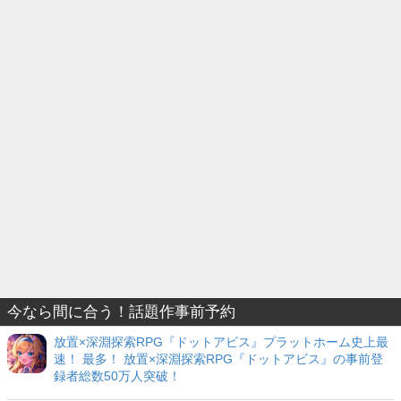
今なら間に合う！話題作事前予約
放置×深淵探索RPG『ドットアビス』プラットホーム史上最
速！ 最多！ 放置×深淵探索RPG『ドットアビス』の事前登
録者総数50万人突破！