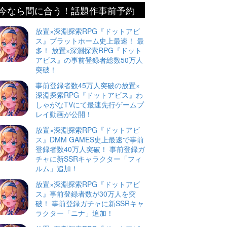
今なら間に合う！話題作事前予約
放置×深淵探索RPG『ドットアビ
ス』プラットホーム史上最速！ 最
多！ 放置×深淵探索RPG『ドット
アビス』の事前登録者総数50万人
突破！
事前登録者数45万人突破の放置×
深淵探索RPG『ドットアビス』わ
しゃがなTVにて最速先行ゲームプ
レイ動画が公開！
放置×深淵探索RPG『ドットアビ
ス』DMM GAMES史上最速で事前
登録者数40万人突破！ 事前登録ガ
チャに新SSRキャラクター「フィ
ルム」追加！
放置×深淵探索RPG『ドットアビ
ス』事前登録者数が30万人を突
破！ 事前登録ガチャに新SSRキャ
ラクター「ニナ」追加！