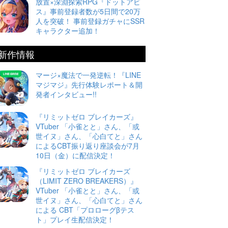
放置×深淵探索RPG『ドットアビ
ス』事前登録者数が5日間で20万
人を突破！ 事前登録ガチャにSSR
キャラクター追加！
新作情報
マージ×魔法で一発逆転！『LINE
マジマジ』先行体験レポート＆開
発者インタビュー!!
『リミットゼロ ブレイカーズ』
VTuber 「小雀とと」さん、「或
世イヌ」さん、「心白てと」さん
によるCBT振り返り座談会が7月
10日（金）に配信決定！
『リミットゼロ ブレイカーズ
（LIMIT ZERO BREAKERS）』
VTuber 「小雀とと」さん、「或
世イヌ」さん、「心白てと」さん
による CBT「プロローグβテス
ト」プレイ生配信決定！