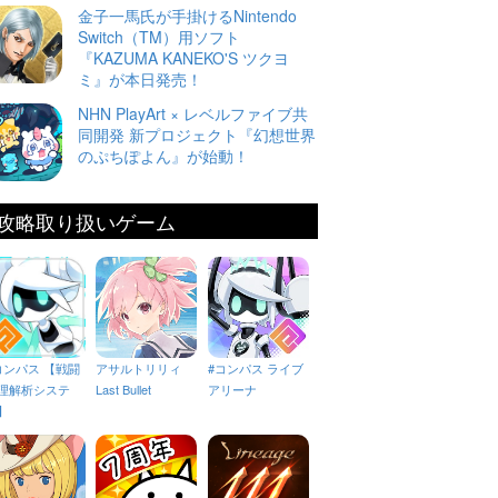
金子一馬氏が手掛けるNintendo
Switch（TM）用ソフト
『KAZUMA KANEKO'S ツクヨ
ミ』が本日発売！
NHN PlayArt × レベルファイブ共
同開発 新プロジェクト『幻想世界
のぷちぽよん』が始動！
攻略取り扱いゲーム
コンパス 【戦闘
アサルトリリィ
#コンパス ライブ
理解析システ
Last Bullet
アリーナ
】