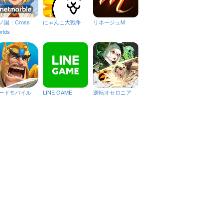
ノ国：Cross
にゃんこ大戦争
リネージュM
rlds
ードモバイル
LINE GAME
逆転オセロニア