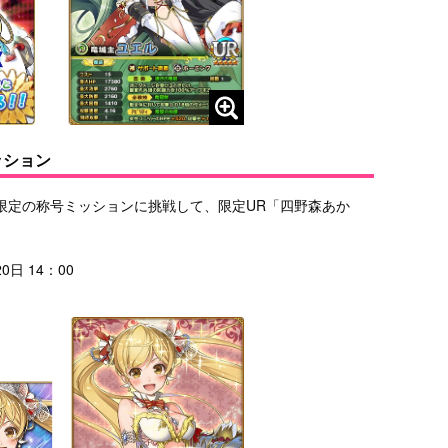
ッション
限定の称号ミッションに挑戦して、限定UR「四野森あか
0日 14：00