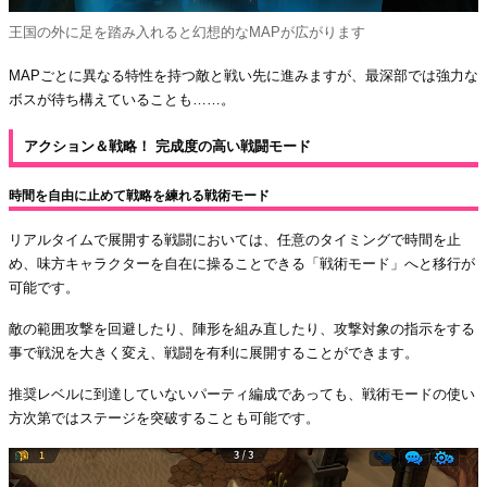
王国の外に足を踏み入れると幻想的なMAPが広がります
MAPごとに異なる特性を持つ敵と戦い先に進みますが、最深部では強力な
ボスが待ち構えていることも……。
アクション＆戦略！ 完成度の高い戦闘モード
時間を自由に止めて戦略を練れる戦術モード
リアルタイムで展開する戦闘においては、任意のタイミングで時間を止
め、味方キャラクターを自在に操ることできる「戦術モード」へと移行が
可能です。
敵の範囲攻撃を回避したり、陣形を組み直したり、攻撃対象の指示をする
事で戦況を大きく変え、戦闘を有利に展開することができます。
推奨レベルに到達していないパーティ編成であっても、戦術モードの使い
方次第ではステージを突破することも可能です。