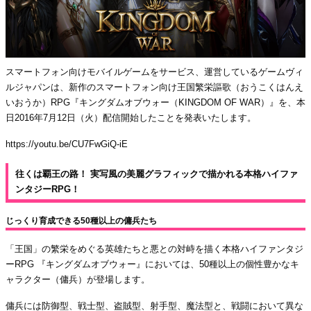
スマートフォン向けモバイルゲームをサービス、運営しているゲームヴィ
ルジャパンは、新作のスマートフォン向け王国繁栄謳歌（おうこくはんえ
いおうか）RPG『キングダムオブウォー（KINGDOM OF WAR）』を、本
日2016年7月12日（火）配信開始したことを発表いたします。
https://youtu.be/CU7FwGiQ-iE
往くは覇王の路！ 実写風の美麗グラフィックで描かれる本格ハイファ
ンタジーRPG！
じっくり育成できる50種以上の傭兵たち
「王国」の繁栄をめぐる英雄たちと悪との対峙を描く本格ハイファンタジ
ーRPG 『キングダムオブウォー』においては、50種以上の個性豊かなキ
ャラクター（傭兵）が登場します。
傭兵には防御型、戦士型、盗賊型、射手型、魔法型と、戦闘において異な