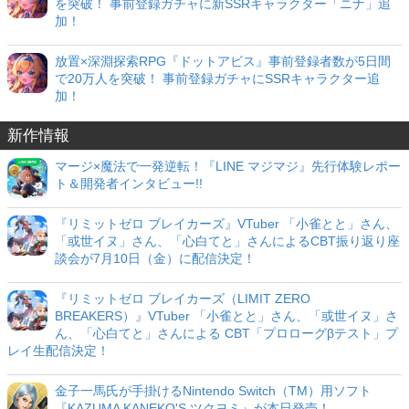
を突破！ 事前登録ガチャに新SSRキャラクター「ニナ」追
加！
放置×深淵探索RPG『ドットアビス』事前登録者数が5日間
で20万人を突破！ 事前登録ガチャにSSRキャラクター追
加！
新作情報
マージ×魔法で一発逆転！『LINE マジマジ』先行体験レポー
ト＆開発者インタビュー!!
『リミットゼロ ブレイカーズ』VTuber 「小雀とと」さん、
「或世イヌ」さん、「心白てと」さんによるCBT振り返り座
談会が7月10日（金）に配信決定！
『リミットゼロ ブレイカーズ（LIMIT ZERO
BREAKERS）』VTuber 「小雀とと」さん、「或世イヌ」さ
ん、「心白てと」さんによる CBT「プロローグβテスト」プ
レイ生配信決定！
金子一馬氏が手掛けるNintendo Switch（TM）用ソフト
『KAZUMA KANEKO'S ツクヨミ』が本日発売！