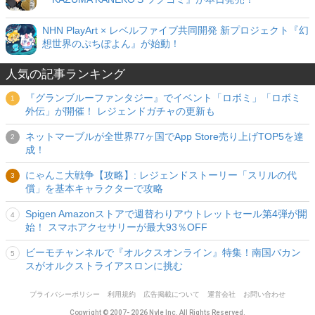
NHN PlayArt × レベルファイブ共同開発 新プロジェクト『幻
想世界のぷちぽよん』が始動！
人気の記事ランキング
『グランブルーファンタジー』でイベント「ロボミ」「ロボミ
外伝」が開催！ レジェンドガチャの更新も
ネットマーブルが全世界77ヶ国でApp Store売り上げTOP5を達
成！
にゃんこ大戦争【攻略】: レジェンドストーリー「スリルの代
償」を基本キャラクターで攻略
Spigen Amazonストアで週替わりアウトレットセール第4弾が開
始！ スマホアクセサリーが最大93％OFF
ビーモチャンネルで『オルクスオンライン』特集！南国バカン
スがオルクストライアスロンに挑む
プライバシーポリシー
利用規約
広告掲載について
運営会社
お問い合わせ
Copyright © 2007- 2026 Nyle Inc. All Rights Reserved.