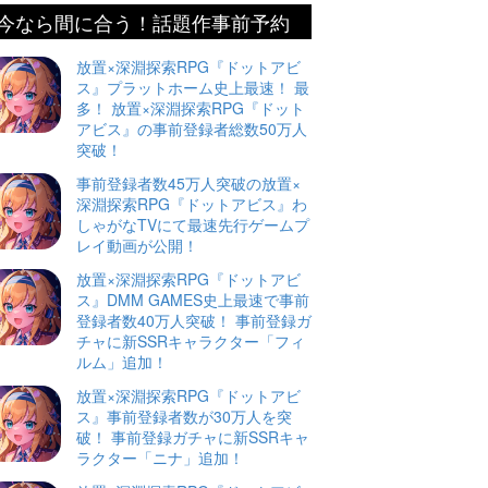
今なら間に合う！話題作事前予約
放置×深淵探索RPG『ドットアビ
ス』プラットホーム史上最速！ 最
多！ 放置×深淵探索RPG『ドット
アビス』の事前登録者総数50万人
突破！
事前登録者数45万人突破の放置×
深淵探索RPG『ドットアビス』わ
しゃがなTVにて最速先行ゲームプ
レイ動画が公開！
放置×深淵探索RPG『ドットアビ
ス』DMM GAMES史上最速で事前
登録者数40万人突破！ 事前登録ガ
チャに新SSRキャラクター「フィ
ルム」追加！
放置×深淵探索RPG『ドットアビ
ス』事前登録者数が30万人を突
破！ 事前登録ガチャに新SSRキャ
ラクター「ニナ」追加！