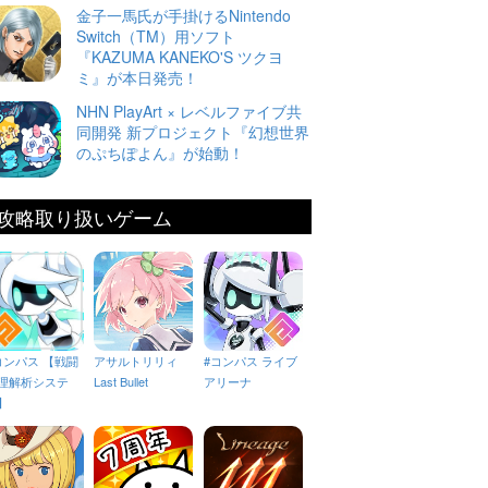
金子一馬氏が手掛けるNintendo
Switch（TM）用ソフト
『KAZUMA KANEKO'S ツクヨ
ミ』が本日発売！
NHN PlayArt × レベルファイブ共
同開発 新プロジェクト『幻想世界
のぷちぽよん』が始動！
攻略取り扱いゲーム
コンパス 【戦闘
アサルトリリィ
#コンパス ライブ
理解析システ
Last Bullet
アリーナ
】