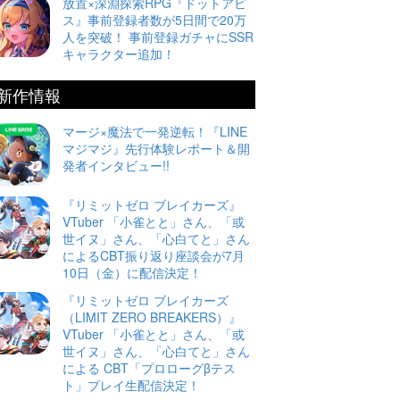
放置×深淵探索RPG『ドットアビ
ス』事前登録者数が5日間で20万
人を突破！ 事前登録ガチャにSSR
キャラクター追加！
新作情報
マージ×魔法で一発逆転！『LINE
マジマジ』先行体験レポート＆開
発者インタビュー!!
『リミットゼロ ブレイカーズ』
VTuber 「小雀とと」さん、「或
世イヌ」さん、「心白てと」さん
によるCBT振り返り座談会が7月
10日（金）に配信決定！
『リミットゼロ ブレイカーズ
（LIMIT ZERO BREAKERS）』
VTuber 「小雀とと」さん、「或
世イヌ」さん、「心白てと」さん
による CBT「プロローグβテス
ト」プレイ生配信決定！