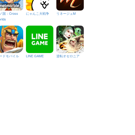
ノ国：Cross
にゃんこ大戦争
リネージュM
rlds
ードモバイル
LINE GAME
逆転オセロニア