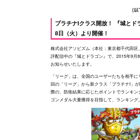
［以
プラチナIクラス開放！ 『城と
8日（火）より開催！
株式会社アソビズム（本社：東京都千代田区、代表取
評配信中の『城とドラゴン』で、2015年9
お知らせいたします。
「リーグ」は、全国のユーザーたちを相手に
回の「リーグ」から新クラス「プラチナI」
際の、防衛結果に応じたポイントでランキン
ゴンメダル大量獲得を目指して、ランキング