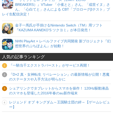
BREAKERS）』VTuber 「小雀とと」さん、「或世イヌ」さ
ん、「心白てと」さんによる CBT「プロローグβテスト」プ
レイ生配信決定！
金子一馬氏が手掛けるNintendo Switch（TM）用ソフト
『KAZUMA KANEKO'S ツクヨミ』が本日発売！
NHN PlayArt × レベルファイブ共同開発 新プロジェクト『幻
想世界のぷちぽよん』が始動！
人気の記事ランキング
『一騎当千エクストラバースト』がサービス再開！
『D×2 真・女神転生 リベレーション』の最新情報が公開！悪魔
のステータスや入手方法が明らかに
シェアリンクでタブレットからスマホを操作！ 120Hz駆動液晶
のスマホも登場した2016年春のau新作端末
レジェンド オブ キングダム～王国騎士団の絆～【ゲームレビュ
ー】