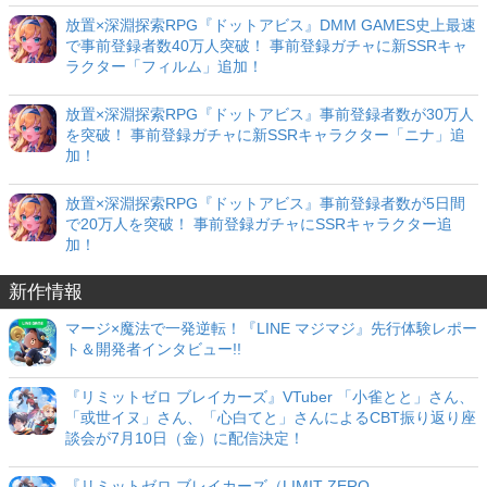
放置×深淵探索RPG『ドットアビス』DMM GAMES史上最速
で事前登録者数40万人突破！ 事前登録ガチャに新SSRキャ
ラクター「フィルム」追加！
放置×深淵探索RPG『ドットアビス』事前登録者数が30万人
を突破！ 事前登録ガチャに新SSRキャラクター「ニナ」追
加！
放置×深淵探索RPG『ドットアビス』事前登録者数が5日間
で20万人を突破！ 事前登録ガチャにSSRキャラクター追
加！
新作情報
マージ×魔法で一発逆転！『LINE マジマジ』先行体験レポー
ト＆開発者インタビュー!!
『リミットゼロ ブレイカーズ』VTuber 「小雀とと」さん、
「或世イヌ」さん、「心白てと」さんによるCBT振り返り座
談会が7月10日（金）に配信決定！
『リミットゼロ ブレイカーズ（LIMIT ZERO