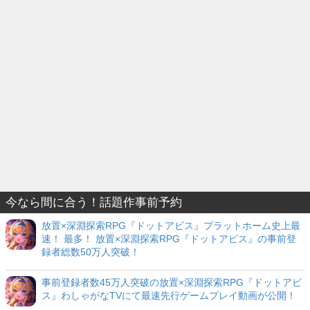
今なら間に合う！話題作事前予約
放置×深淵探索RPG『ドットアビス』プラットホーム史上最
速！ 最多！ 放置×深淵探索RPG『ドットアビス』の事前登
録者総数50万人突破！
事前登録者数45万人突破の放置×深淵探索RPG『ドットアビ
ス』わしゃがなTVにて最速先行ゲームプレイ動画が公開！