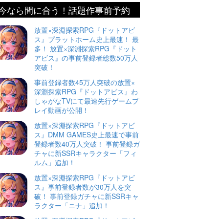
今なら間に合う！話題作事前予約
放置×深淵探索RPG『ドットアビ
ス』プラットホーム史上最速！ 最
多！ 放置×深淵探索RPG『ドット
アビス』の事前登録者総数50万人
突破！
事前登録者数45万人突破の放置×
深淵探索RPG『ドットアビス』わ
しゃがなTVにて最速先行ゲームプ
レイ動画が公開！
放置×深淵探索RPG『ドットアビ
ス』DMM GAMES史上最速で事前
登録者数40万人突破！ 事前登録ガ
チャに新SSRキャラクター「フィ
ルム」追加！
放置×深淵探索RPG『ドットアビ
ス』事前登録者数が30万人を突
破！ 事前登録ガチャに新SSRキャ
ラクター「ニナ」追加！