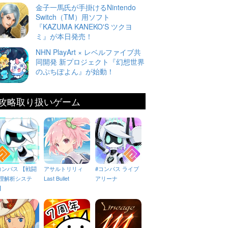
金子一馬氏が手掛けるNintendo
Switch（TM）用ソフト
『KAZUMA KANEKO'S ツクヨ
ミ』が本日発売！
NHN PlayArt × レベルファイブ共
同開発 新プロジェクト『幻想世界
のぷちぽよん』が始動！
攻略取り扱いゲーム
コンパス 【戦闘
アサルトリリィ
#コンパス ライブ
理解析システ
Last Bullet
アリーナ
】