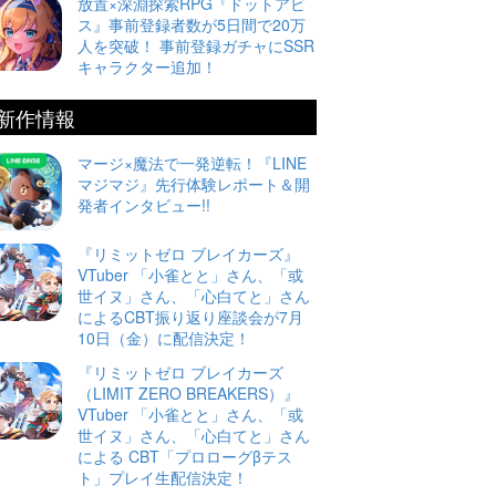
放置×深淵探索RPG『ドットアビ
ス』事前登録者数が5日間で20万
人を突破！ 事前登録ガチャにSSR
キャラクター追加！
新作情報
マージ×魔法で一発逆転！『LINE
マジマジ』先行体験レポート＆開
発者インタビュー!!
『リミットゼロ ブレイカーズ』
VTuber 「小雀とと」さん、「或
世イヌ」さん、「心白てと」さん
によるCBT振り返り座談会が7月
10日（金）に配信決定！
『リミットゼロ ブレイカーズ
（LIMIT ZERO BREAKERS）』
VTuber 「小雀とと」さん、「或
世イヌ」さん、「心白てと」さん
による CBT「プロローグβテス
ト」プレイ生配信決定！