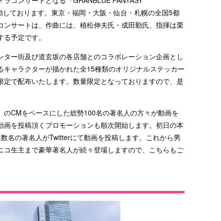
E -』と連動しております。東京・福岡・大阪・仙台・札幌の全国5都
れるコンサートは、作曲には、植松伸夫氏・成田勤氏、指揮は栗
する予定です。
ンター街及び道玄坂の各店舗とのコラボレーション企画とし
るキャラクターが描かれた全15種類のオリジナルステッカー
限定で配布いたします。数量限定となっておりますので、是
のCMをベースにした総勢100名の著名人の方々が動画を
した動画を投稿頂くプロモーションも順次開始します。初日の本
数名の著名人がTwitterにて動画を投稿します。これから男
rやニコ生主まで豪華著名人が続々登場しますので、こちらもご