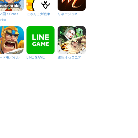
ノ国：Cross
にゃんこ大戦争
リネージュM
rlds
ードモバイル
LINE GAME
逆転オセロニア