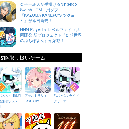
金子一馬氏が手掛けるNintendo
Switch（TM）用ソフト
『KAZUMA KANEKO'S ツクヨ
ミ』が本日発売！
NHN PlayArt × レベルファイブ共
同開発 新プロジェクト『幻想世界
のぷちぽよん』が始動！
攻略取り扱いゲーム
コンパス 【戦闘
アサルトリリィ
#コンパス ライブ
理解析システ
Last Bullet
アリーナ
】