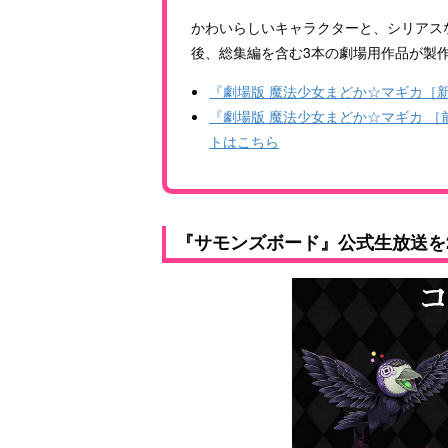
かわいらしいキャラクターと、シリアス
後、総集編を含む3本の劇場用作品が製
『劇場版 魔法少女まどか☆マギカ［
『劇場版 魔法少女まどか☆マギカ ［
トはこちら
『サモンズボード』公式生放送を2