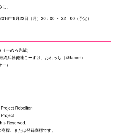
みに。
6年8月22日（月）20：00 ～ 22：00（予定）
（りーめろ先輩）
、最終兵器俺達こーすけ、おれっち（4Gamer）
サー）
roject Rebellion
Project
ghts Reserved.
e Inc.の商標、または登録商標です。