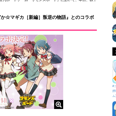
どか☆マギカ［新編］叛逆の物語』とのコラボ
#
摂
ム