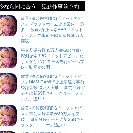
今なら間に合う！話題作事前予約
放置×深淵探索RPG『ドットアビ
ス』プラットホーム史上最速！ 最
多！ 放置×深淵探索RPG『ドット
アビス』の事前登録者総数50万人
突破！
事前登録者数45万人突破の放置×
深淵探索RPG『ドットアビス』わ
しゃがなTVにて最速先行ゲームプ
レイ動画が公開！
放置×深淵探索RPG『ドットアビ
ス』DMM GAMES史上最速で事前
登録者数40万人突破！ 事前登録ガ
チャに新SSRキャラクター「フィ
ルム」追加！
放置×深淵探索RPG『ドットアビ
ス』事前登録者数が30万人を突
破！ 事前登録ガチャに新SSRキャ
ラクター「ニナ」追加！