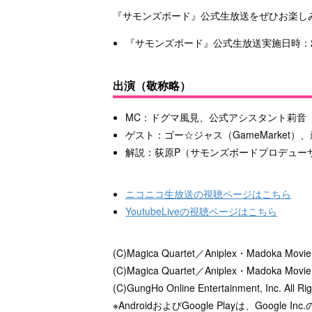
『サモンズボード』公式生放送をぜひお楽し
『サモンズボード』公式生放送実施日時：201
出演（敬称略）
MC：ドグマ風見、公式アシスタント莉音
ゲスト：ゴー☆ジャス（GameMarket）
解説：荻原P（サモンズボードプロデュー
ニコニコ生放送の視聴ページはこちら
YoutubeLiveの視聴ページはこちら
(C)Magica Quartet／Aniplex・Madoka Movie P
(C)Magica Quartet／Aniplex・Madoka Movie 
(C)GungHo Online Entertainment, Inc. All Ri
※AndroidおよびGoogle Playは、Googl