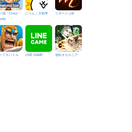
ノ国：Cross
にゃんこ大戦争
リネージュM
rlds
ードモバイル
LINE GAME
逆転オセロニア