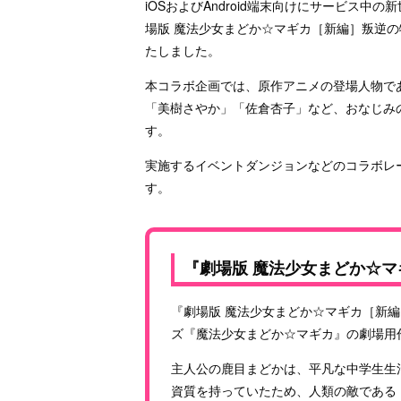
iOSおよびAndroid端末向けにサービス
場版 魔法少女まどか☆マギカ［新編］叛逆
たしました。
本コラボ企画では、原作アニメの登場人物で
「美樹さやか」「佐倉杏子」など、おなじみ
す。
実施するイベントダンジョンなどのコラボレ
す。
『劇場版 魔法少女まどか☆マ
『劇場版 魔法少女まどか☆マギカ［新
ズ『魔法少女まどか☆マギカ』の劇場用
主人公の鹿目まどかは、平凡な中学生生
資質を持っていたため、人類の敵である