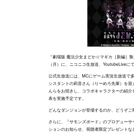
『劇場版 魔法少女まどか☆マギカ［新編］叛逆
（月）に、ニコニコ生放送、YoutubeLi
公式生放送には、MCにゲーム実況生放送で
シスタントの莉音さん（りーめろ先輩）を迎
んらをお招きし、コラボキャラクターの紹介
表を実施予定です。
どんなダンジョンが登場するのか、どうぞご
さらに、『サモンズボード』のプロデューサ
ションのお知らせ、視聴者限定プレゼントな