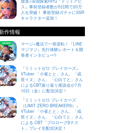
放置×深淵探索RPG『ドットアビ
ス』事前登録者数が5日間で20万
人を突破！ 事前登録ガチャにSSR
キャラクター追加！
新作情報
マージ×魔法で一発逆転！『LINE
マジマジ』先行体験レポート＆開
発者インタビュー!!
『リミットゼロ ブレイカーズ』
VTuber 「小雀とと」さん、「或
世イヌ」さん、「心白てと」さん
によるCBT振り返り座談会が7月
10日（金）に配信決定！
『リミットゼロ ブレイカーズ
（LIMIT ZERO BREAKERS）』
VTuber 「小雀とと」さん、「或
世イヌ」さん、「心白てと」さん
による CBT「プロローグβテス
ト」プレイ生配信決定！