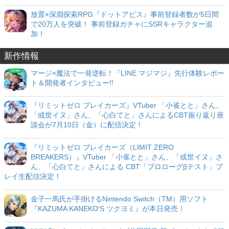
放置×深淵探索RPG『ドットアビス』事前登録者数が5日間
で20万人を突破！ 事前登録ガチャにSSRキャラクター追
加！
新作情報
マージ×魔法で一発逆転！『LINE マジマジ』先行体験レポー
ト＆開発者インタビュー!!
『リミットゼロ ブレイカーズ』VTuber 「小雀とと」さん、
「或世イヌ」さん、「心白てと」さんによるCBT振り返り座
談会が7月10日（金）に配信決定！
『リミットゼロ ブレイカーズ（LIMIT ZERO
BREAKERS）』VTuber 「小雀とと」さん、「或世イヌ」さ
ん、「心白てと」さんによる CBT「プロローグβテスト」プ
レイ生配信決定！
金子一馬氏が手掛けるNintendo Switch（TM）用ソフト
『KAZUMA KANEKO'S ツクヨミ』が本日発売！