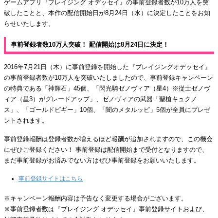
ゲームアプリ『ブレイジング オデッセイ』の事前登録者数が10万人を突
破したことと、本作の配信開始日が8月24日（水）に決定したことをお知
らせいたします。
事前登録者数10万人突破！ 配信開始は8月24日に決定！
2016年7月21日（木）に事前登録を開始した『ブレイジングオデッセイ』
の事前登録者数が10万人を突破いたしましたので、事前登録キャンペーン
の特典である「神輝石」45個、「閃光騎ゼノヴィア（星4）※従士ゼノヴ
ィア（星3）がグレードアップ」、ゼノヴィアの武器「聖槍キュクノ
ス」、「ゴールドピギー」10個、「闇のメタルッピ」5個が全員にプレゼ
ントされます。
事前登録報酬は登録者数が増えるほど報酬が追加されますので、この機会
にぜひご登録ください！ 事前登録は配信開始まで受付となりますので、
まだ事前登録がお済みでない方はぜひ事前登録をお願いいたします。
事前登録サイトはこちら
※キャンペーン報酬内容は予告なく変更する場合がございます。
※事前登録者数は『ブレイジング オデッセイ』事前登録サイトおよび、