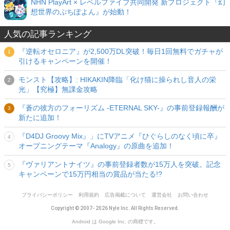
NHN PlayArt × レベルファイブ共同開発 新プロジェクト『幻
想世界のぷちぽよん』が始動！
人気の記事ランキング
『逆転オセロニア』が2,500万DL突破！毎日1回無料でガチャが
引けるキャンペーンを開催！
モンスト【攻略】: HIKAKIN降臨「化け猫に操られし音人の栄
光」【究極】無課金攻略
『蒼の彼方のフォーリズム -ETERNAL SKY-』の事前登録報酬が
新たに追加！
『D4DJ Groovy Mix』」にTVアニメ『ひぐらしのなく頃に卒』
オープニングテーマ『Analogy』の原曲を追加！
『ヴァリアントナイツ』の事前登録者数が15万人を突破。記念
キャンペーンで15万円相当の賞品が当たる!?
プライバシーポリシー
利用規約
広告掲載について
運営会社
お問い合わせ
Copyright © 2007- 2026 Nyle Inc. All Rights Reserved.
Android は Google Inc. の商標です。