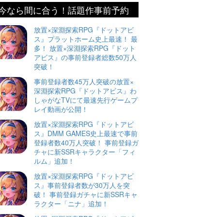
今なら間に合う！話題作事前予約
放置×深淵探索RPG『ドットアビ
ス』プラットホーム史上最速！ 最
多！ 放置×深淵探索RPG『ドット
アビス』の事前登録者総数50万人
突破！
事前登録者数45万人突破の放置×
深淵探索RPG『ドットアビス』わ
しゃがなTVにて最速先行ゲームプ
レイ動画が公開！
放置×深淵探索RPG『ドットアビ
ス』DMM GAMES史上最速で事前
登録者数40万人突破！ 事前登録ガ
チャに新SSRキャラクター「フィ
ルム」追加！
放置×深淵探索RPG『ドットアビ
ス』事前登録者数が30万人を突
破！ 事前登録ガチャに新SSRキャ
ラクター「ニナ」追加！