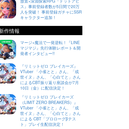
放置×深淵探索RPG『ドットアビ
ス』事前登録者数が5日間で20万
人を突破！ 事前登録ガチャにSSR
キャラクター追加！
新作情報
マージ×魔法で一発逆転！『LINE
マジマジ』先行体験レポート＆開
発者インタビュー!!
『リミットゼロ ブレイカーズ』
VTuber 「小雀とと」さん、「或
世イヌ」さん、「心白てと」さん
によるCBT振り返り座談会が7月
10日（金）に配信決定！
『リミットゼロ ブレイカーズ
（LIMIT ZERO BREAKERS）』
VTuber 「小雀とと」さん、「或
世イヌ」さん、「心白てと」さん
による CBT「プロローグβテス
ト」プレイ生配信決定！