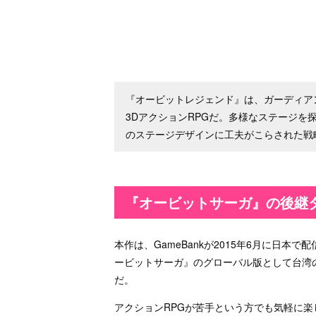
『オービットレジェンド』は、ガーディア
3DアクションRPGだ。多様なステージ
のステージデザインに工夫がこらされた戦
『オービットサーガ』の後継
本作は、GameBankが2015年6月に日本
ービットサーガ』のグローバル版として台湾のMore
だ。
アクションRPGが苦手という方でも気軽に