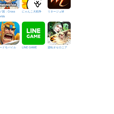
ノ国：Cross
にゃんこ大戦争
リネージュM
rlds
ードモバイル
LINE GAME
逆転オセロニア