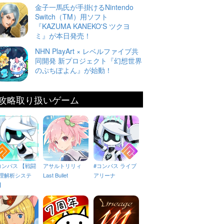
金子一馬氏が手掛けるNintendo
Switch（TM）用ソフト
『KAZUMA KANEKO'S ツクヨ
ミ』が本日発売！
NHN PlayArt × レベルファイブ共
同開発 新プロジェクト『幻想世界
のぷちぽよん』が始動！
攻略取り扱いゲーム
コンパス 【戦闘
アサルトリリィ
#コンパス ライブ
理解析システ
Last Bullet
アリーナ
】