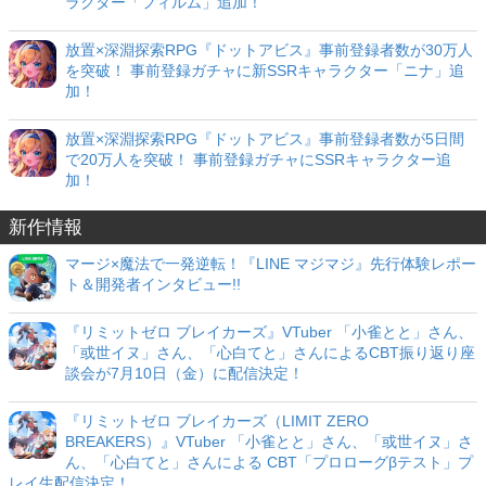
ラクター「フィルム」追加！
放置×深淵探索RPG『ドットアビス』事前登録者数が30万人
を突破！ 事前登録ガチャに新SSRキャラクター「ニナ」追
加！
放置×深淵探索RPG『ドットアビス』事前登録者数が5日間
で20万人を突破！ 事前登録ガチャにSSRキャラクター追
加！
新作情報
マージ×魔法で一発逆転！『LINE マジマジ』先行体験レポー
ト＆開発者インタビュー!!
『リミットゼロ ブレイカーズ』VTuber 「小雀とと」さん、
「或世イヌ」さん、「心白てと」さんによるCBT振り返り座
談会が7月10日（金）に配信決定！
『リミットゼロ ブレイカーズ（LIMIT ZERO
BREAKERS）』VTuber 「小雀とと」さん、「或世イヌ」さ
ん、「心白てと」さんによる CBT「プロローグβテスト」プ
レイ生配信決定！