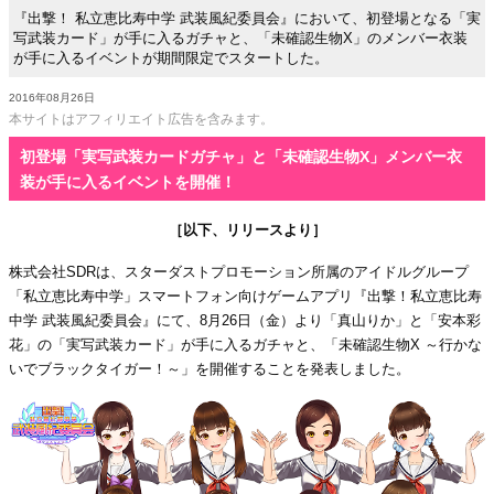
『出撃！ 私立恵比寿中学 武装風紀委員会』において、初登場となる「実
写武装カード」が手に入るガチャと、「未確認生物X」のメンバー衣装
が手に入るイベントが期間限定でスタートした。
2016年08月26日
本サイトはアフィリエイト広告を含みます。
初登場「実写武装カードガチャ」と「未確認生物X」メンバー衣
装が手に入るイベントを開催！
［以下、リリースより］
株式会社SDRは、スターダストプロモーション所属のアイドルグループ
「私立恵比寿中学」スマートフォン向けゲームアプリ『出撃！私立恵比寿
中学 武装風紀委員会』にて、8月26日（金）より「真山りか」と「安本彩
花」の「実写武装カード」が手に入るガチャと、「未確認生物X ～行かな
いでブラックタイガー！～」を開催することを発表しました。