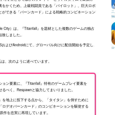
裏をかくため、上級戦闘員である「パイロット」、巨大ロボ
二
とができる「バーンカード」による戦略的コンビネーション
Wo
le City）は、『Titanfall』を題材とした複数のゲームの独占
結致しました。
SおよびAndroidにて、グローバル向けに配信開始を予定し
ロ
Pacey氏は、次のように述べています。
ン要素に、『Titanfall』特有のゲームプレイ要素を
るべく、Respawnと協力してまいりました。
」を地上に投下する点から、「タイタン」を倒すために
「ロデオバーンカード」のコンビネーションを駆使する
ine』は原作を忠実に再現しています。