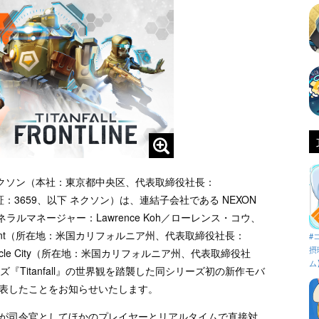
クソン（本社：東京都中央区、代表取締役社長：
証：3659、以下 ネクソン）は、連結子会社である NEXON
ネラルマネージャー：Lawrence Koh／ローレンス・コウ、
ainment（所在地：米国カリフォルニア州、代表取締役社長：
#
摂
Particle City（所在地：米国カリフォルニア州、代表取締役社
ム
ーズ『Titanfall』の世界観を踏襲した同シリーズ初の新作モバ
ne』を発表したことをお知らせいたします。
、プレイヤーが司令官としてほかのプレイヤーとリアルタイムで直接対