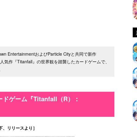
ntertainmentおよびParticle Cityと共同で新作
表した。人気作『Titanfall』の世界観を踏襲したカードゲームで、
。
ーム『Titanfall（R）：
下、リリースより］