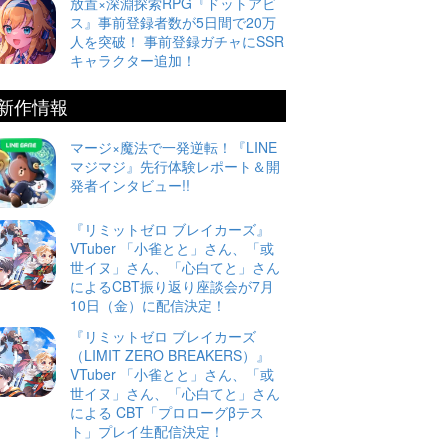
放置×深淵探索RPG『ドットアビ
ス』事前登録者数が5日間で20万
人を突破！ 事前登録ガチャにSSR
キャラクター追加！
新作情報
マージ×魔法で一発逆転！『LINE
マジマジ』先行体験レポート＆開
発者インタビュー!!
『リミットゼロ ブレイカーズ』
VTuber 「小雀とと」さん、「或
世イヌ」さん、「心白てと」さん
によるCBT振り返り座談会が7月
10日（金）に配信決定！
『リミットゼロ ブレイカーズ
（LIMIT ZERO BREAKERS）』
VTuber 「小雀とと」さん、「或
世イヌ」さん、「心白てと」さん
による CBT「プロローグβテス
ト」プレイ生配信決定！