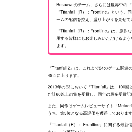
Respawnのチーム、さらには世界中の『Titan
『Titanfall（R）：Frontline
ームの配信を控え、盛り上がりを見せて
『Titanfall（R）：Frontline
用する皆様にもお楽しみいただけるよう
ます。
『Titanfall 2』は、これまで24のゲー
49回に上ります。
2013年のE3において『Titanfall』は、100
む計60以上の賞を受賞し、同年の最多受賞記
また、同作はゲームレビューサイト「Metacrit
うち、第3位となる高評価を獲得しておりま
『Titanfall（R）： Frontline』に関す
さい。（※英語のみ）