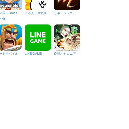
ノ国：Cross
にゃんこ大戦争
リネージュM
rlds
ードモバイル
LINE GAME
逆転オセロニア