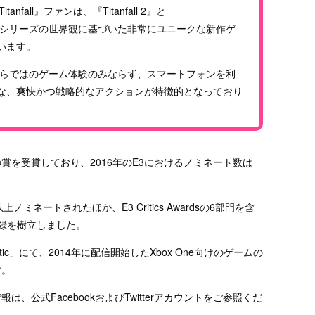
fall』ファンは、『Titanfall 2』と
』という、同シリーズの世界観に基づいた非常にユニークな新作ゲ
います。
』は、原作ならではのゲーム体験のみならず、スマートフォンを利
な、爽快かつ戦略的なアクションが特徴的となっており
ム関連の賞を受賞しており、2016年のE3におけるノミネート数は
回以上ノミネートされたほか、E3 Critics Awardsの6部門を含
録を樹立しました。
ic」にて、2014年に配信開始したXbox One向けのゲームの
す。
る最新情報は、公式FacebookおよびTwitterアカウントをご参照くだ