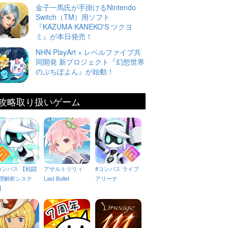
金子一馬氏が手掛けるNintendo
Switch（TM）用ソフト
『KAZUMA KANEKO'S ツクヨ
ミ』が本日発売！
NHN PlayArt × レベルファイブ共
同開発 新プロジェクト『幻想世界
のぷちぽよん』が始動！
攻略取り扱いゲーム
コンパス 【戦闘
アサルトリリィ
#コンパス ライブ
理解析システ
Last Bullet
アリーナ
】