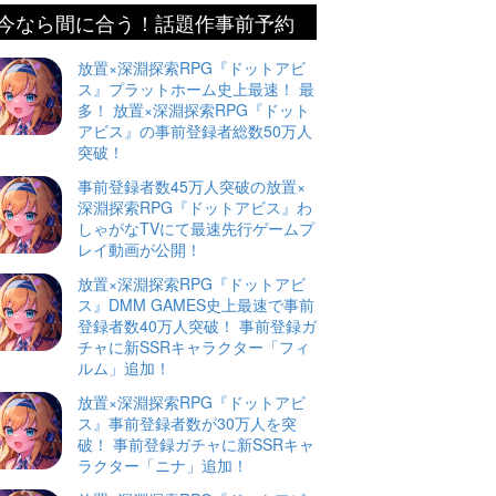
今なら間に合う！話題作事前予約
放置×深淵探索RPG『ドットアビ
ス』プラットホーム史上最速！ 最
多！ 放置×深淵探索RPG『ドット
アビス』の事前登録者総数50万人
突破！
事前登録者数45万人突破の放置×
深淵探索RPG『ドットアビス』わ
しゃがなTVにて最速先行ゲームプ
レイ動画が公開！
放置×深淵探索RPG『ドットアビ
ス』DMM GAMES史上最速で事前
登録者数40万人突破！ 事前登録ガ
チャに新SSRキャラクター「フィ
ルム」追加！
放置×深淵探索RPG『ドットアビ
ス』事前登録者数が30万人を突
破！ 事前登録ガチャに新SSRキャ
ラクター「ニナ」追加！