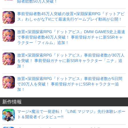
録者総数50万人突破！
事前登録者数45万人突破の放置×深淵探索RPG『ドットアビ
ス』わしゃがなTVにて最速先行ゲームプレイ動画が公開！
放置×深淵探索RPG『ドットアビス』DMM GAMES史上最速
で事前登録者数40万人突破！ 事前登録ガチャに新SSRキャ
ラクター「フィルム」追加！
放置×深淵探索RPG『ドットアビス』事前登録者数が30万人
を突破！ 事前登録ガチャに新SSRキャラクター「ニナ」追
加！
放置×深淵探索RPG『ドットアビス』事前登録者数が5日間
で20万人を突破！ 事前登録ガチャにSSRキャラクター追
加！
新作情報
マージ×魔法で一発逆転！『LINE マジマジ』先行体験レポー
ト＆開発者インタビュー!!