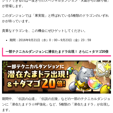
クリアできるのは一度きりのスペシャルダンジョン「天庭からの贈り物」
が登場します。
このダンジョンでは「果実龍」と呼ばれている5種類のドラゴンのいずれ
かが待っています。
貴重なドラゴンを、この機会にぜひゲットしてください。
期間：2016年9月21日（水）0：00～9月23日（金）23：59
一部テクニカルダンジョンに潜在たまドラ出現！ さらに＋タマゴ20倍
期間中、「伝説の山道」「伝説の丘陵」などの一部のテクニカルダンジョ
ンに「潜在たまドラ☆HP強化」など、5種類の「潜在たまドラ」が出現し
ます。