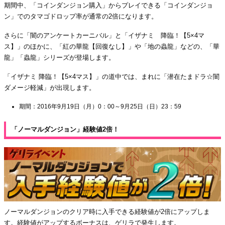
期間中、「コインダンジョン購入」からプレイできる「コインダンジョ
ン」でのタマゴドロップ率が通常の2倍になります。
さらに「闇のアンケートカーニバル」と「イザナミ 降臨！【5×4マ
ス】」のほかに、「紅の華龍【回復なし】」や「地の蟲龍」などの、「華
龍」「蟲龍」シリーズが登場します。
「イザナミ 降臨！【5×4マス】」の道中では、まれに「潜在たまドラ☆闇
ダメージ軽減」が出現します。
期間：2016年9月19日（月）0：00～9月25日（日）23：59
「ノーマルダンジョン」経験値2倍！
ノーマルダンジョンのクリア時に入手できる経験値が2倍にアップしま
す。経験値がアップするボーナスは、ゲリラで発生します。