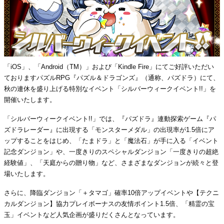
「iOS」、「Android（TM）」および「Kindle Fire」にてご好評いただい
ておりますパズルRPG『パズル＆ドラゴンズ』（通称、パズドラ）にて、
秋の連休を盛り上げる特別なイベント「シルバーウィークイベント!!」を
開催いたします。
「シルバーウィークイベント!!」では、『パズドラ』連動探索ゲーム『パ
ズドラレーダー』に出現する「モンスターメダル」の出現率が1.5倍にア
ップすることをはじめ、「たまドラ」と「魔法石」が手に入る「イベント
記念ダンジョン」や、一度きりのスペシャルダンジョン「一度きりの超絶
経験値」、「天庭からの贈り物」など、さまざまなダンジョンが続々と登
場いたします。
さらに、降臨ダンジョン「＋タマゴ」確率10倍アップイベントや【テクニ
カルダンジョン】協力プレイボーナスの友情ポイント1.5倍、「精霊の宝
玉」イベントなど人気企画が盛りだくさんとなっています。