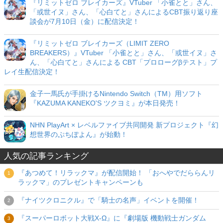
『リミットゼロ ブレイカーズ』VTuber 「小雀とと」さん、
「或世イヌ」さん、「心白てと」さんによるCBT振り返り座
談会が7月10日（金）に配信決定！
『リミットゼロ ブレイカーズ（LIMIT ZERO
BREAKERS）』VTuber 「小雀とと」さん、「或世イヌ」さ
ん、「心白てと」さんによる CBT「プロローグβテスト」プ
レイ生配信決定！
金子一馬氏が手掛けるNintendo Switch（TM）用ソフト
『KAZUMA KANEKO'S ツクヨミ』が本日発売！
NHN PlayArt × レベルファイブ共同開発 新プロジェクト『幻
想世界のぷちぽよん』が始動！
人気の記事ランキング
『あつめて！リラックマ』が配信開始！ 「おへやでだららんリ
ラックマ」のプレゼントキャンペーンも
『ナイツクロニクル』で「騎士の名声」イベントを開催！
『スーパーロボット大戦X-Ω』に『劇場版 機動戦士ガンダム