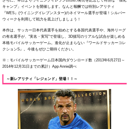
さらに、本日よりウイニングイレブン2016の発売を記念して特別な「強化
キャンプ」イベントを開催します。なんと報酬では特別レアリティ
『WES』(ウイニングイレブンスター)のネイマール選手が登場！シルバー
ウィークを利用して戦力を底上げしましょう！
本作は、サッカー日本代表選手を始めとする各国代表選手や、海外リーグ
の有名選手が、“実名・実写”で登場し、3D描写のリアルな試合が楽しめる
本格モバイルサッカーゲーム。進化が止まらない『ワールドサッカーコレ
クションS』。今後もぜひご期待ください。
※：モバイルサッカーゲーム日本国内ダウンロード数（2013年6月27日～
2014年12月31日までの累計）App Annie調べ
～新レアリティ「レジェンド」登場！！～