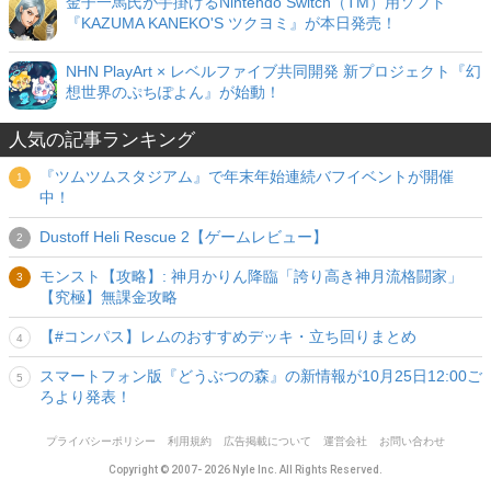
金子一馬氏が手掛けるNintendo Switch（TM）用ソフト
『KAZUMA KANEKO'S ツクヨミ』が本日発売！
NHN PlayArt × レベルファイブ共同開発 新プロジェクト『幻
想世界のぷちぽよん』が始動！
人気の記事ランキング
『ツムツムスタジアム』で年末年始連続バフイベントが開催
中！
Dustoff Heli Rescue 2【ゲームレビュー】
モンスト【攻略】: 神月かりん降臨「誇り高き神月流格闘家」
【究極】無課金攻略
【#コンパス】レムのおすすめデッキ・立ち回りまとめ
スマートフォン版『どうぶつの森』の新情報が10月25日12:00ご
ろより発表！
プライバシーポリシー
利用規約
広告掲載について
運営会社
お問い合わせ
Copyright © 2007- 2026 Nyle Inc. All Rights Reserved.