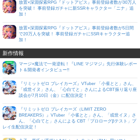
放置×深淵探索RPG『ドットアビス』事前登録者数が30万人
を突破！ 事前登録ガチャに新SSRキャラクター「ニナ」追
加！
放置×深淵探索RPG『ドットアビス』事前登録者数が5日間
で20万人を突破！ 事前登録ガチャにSSRキャラクター追
加！
新作情報
マージ×魔法で一発逆転！『LINE マジマジ』先行体験レポー
ト＆開発者インタビュー!!
『リミットゼロ ブレイカーズ』VTuber 「小雀とと」さん、
「或世イヌ」さん、「心白てと」さんによるCBT振り返り座
談会が7月10日（金）に配信決定！
『リミットゼロ ブレイカーズ（LIMIT ZERO
BREAKERS）』VTuber 「小雀とと」さん、「或世イヌ」さ
ん、「心白てと」さんによる CBT「プロローグβテスト」プ
レイ生配信決定！