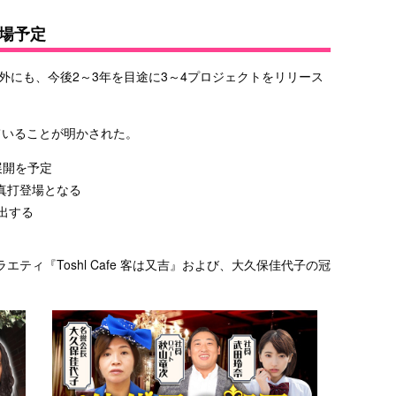
場予定
外にも、今後2～3年を目途に3～4プロジェクトをリリース
ていることが明かされた。
展開を予定
sの真打登場となる
創出する
エティ『Toshl Cafe 客は又吉』および、大久保佳代子の冠
。