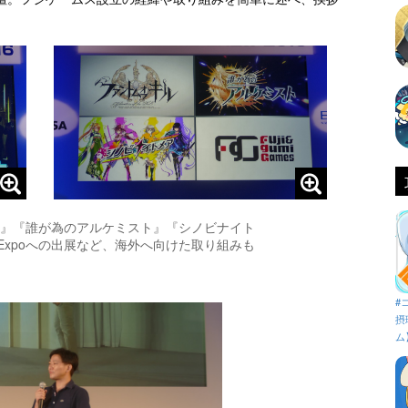
ル』『誰が為のアルケミスト』『シノビナイト
 Expoへの出展など、海外へ向けた取り組みも
#
摂
ム