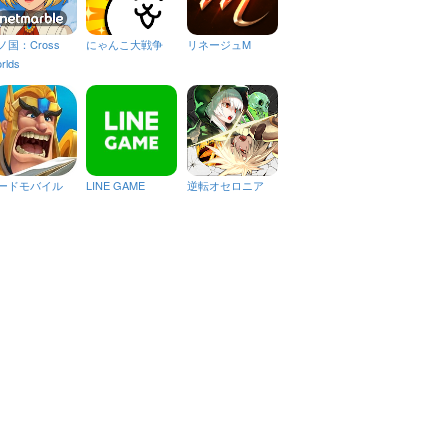
ノ国：Cross
にゃんこ大戦争
リネージュM
rlds
ードモバイル
LINE GAME
逆転オセロニア