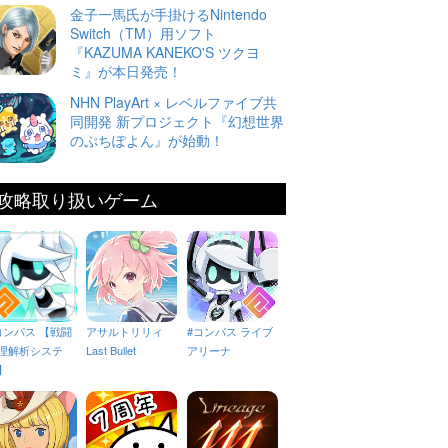
金子一馬氏が手掛けるNintendo
Switch（TM）用ソフト
『KAZUMA KANEKO'S ツクヨ
ミ』が本日発売！
NHN PlayArt × レベルファイブ共
同開発 新プロジェクト『幻想世界
のぷちぽよん』が始動！
攻略取り扱いゲーム
コンパス 【戦闘
アサルトリリィ
#コンパス ライブ
理解析システ
Last Bullet
アリーナ
】