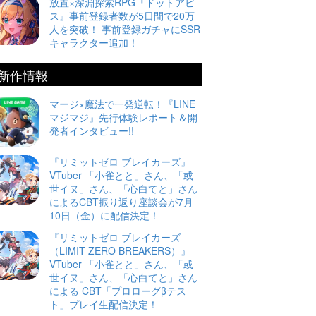
放置×深淵探索RPG『ドットアビ
ス』事前登録者数が5日間で20万
人を突破！ 事前登録ガチャにSSR
キャラクター追加！
新作情報
マージ×魔法で一発逆転！『LINE
マジマジ』先行体験レポート＆開
発者インタビュー!!
『リミットゼロ ブレイカーズ』
VTuber 「小雀とと」さん、「或
世イヌ」さん、「心白てと」さん
によるCBT振り返り座談会が7月
10日（金）に配信決定！
『リミットゼロ ブレイカーズ
（LIMIT ZERO BREAKERS）』
VTuber 「小雀とと」さん、「或
世イヌ」さん、「心白てと」さん
による CBT「プロローグβテス
ト」プレイ生配信決定！