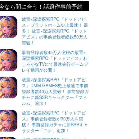
今なら間に合う！話題作事前予約
放置×深淵探索RPG『ドットアビ
ス』プラットホーム史上最速！ 最
多！ 放置×深淵探索RPG『ドット
アビス』の事前登録者総数50万人
突破！
事前登録者数45万人突破の放置×
深淵探索RPG『ドットアビス』わ
しゃがなTVにて最速先行ゲームプ
レイ動画が公開！
放置×深淵探索RPG『ドットアビ
ス』DMM GAMES史上最速で事前
登録者数40万人突破！ 事前登録ガ
チャに新SSRキャラクター「フィ
ルム」追加！
放置×深淵探索RPG『ドットアビ
ス』事前登録者数が30万人を突
破！ 事前登録ガチャに新SSRキャ
ラクター「ニナ」追加！