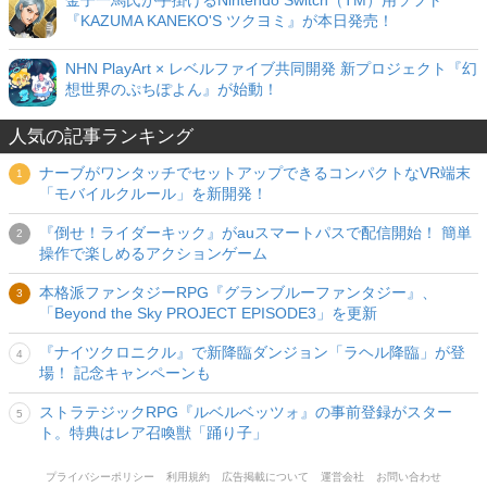
金子一馬氏が手掛けるNintendo Switch（TM）用ソフト
『KAZUMA KANEKO'S ツクヨミ』が本日発売！
NHN PlayArt × レベルファイブ共同開発 新プロジェクト『幻
想世界のぷちぽよん』が始動！
人気の記事ランキング
ナーブがワンタッチでセットアップできるコンパクトなVR端末
「モバイルクルール」を新開発！
『倒せ！ライダーキック』がauスマートパスで配信開始！ 簡単
操作で楽しめるアクションゲーム
本格派ファンタジーRPG『グランブルーファンタジー』、
「Beyond the Sky PROJECT EPISODE3」を更新
『ナイツクロニクル』で新降臨ダンジョン「ラヘル降臨」が登
場！ 記念キャンペーンも
ストラテジックRPG『ルベルベッツォ』の事前登録がスター
ト。特典はレア召喚獣「踊り子」
プライバシーポリシー
利用規約
広告掲載について
運営会社
お問い合わせ