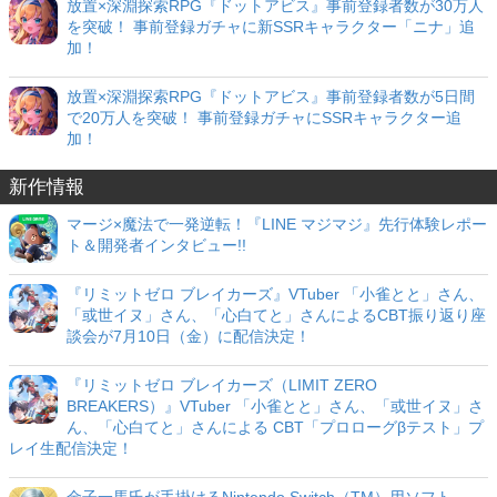
放置×深淵探索RPG『ドットアビス』事前登録者数が30万人
を突破！ 事前登録ガチャに新SSRキャラクター「ニナ」追
加！
放置×深淵探索RPG『ドットアビス』事前登録者数が5日間
で20万人を突破！ 事前登録ガチャにSSRキャラクター追
加！
新作情報
マージ×魔法で一発逆転！『LINE マジマジ』先行体験レポー
ト＆開発者インタビュー!!
『リミットゼロ ブレイカーズ』VTuber 「小雀とと」さん、
「或世イヌ」さん、「心白てと」さんによるCBT振り返り座
談会が7月10日（金）に配信決定！
『リミットゼロ ブレイカーズ（LIMIT ZERO
BREAKERS）』VTuber 「小雀とと」さん、「或世イヌ」さ
ん、「心白てと」さんによる CBT「プロローグβテスト」プ
レイ生配信決定！