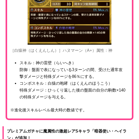
［白猿神（はくえんしん）］ハヌマーン（A+）属性：神
スキル：神の雷壁（らいへき）
防御：盤面で表になっている3ターンの間、受けた通常攻
撃ダメージと特殊ダメージを86％にする。
コンボスキル：白猿の咆哮（はくえんのほうこう）
特殊ダメージ：ひっくり返した後の盤面の自分の駒数×140
の特殊ダメージを与える。
※進化後スキルレベル最大時の数値です。
プレミアムガチャに魔属性の激超レアSキャラ「暗器使い・ヘイラ
ン」が追加！