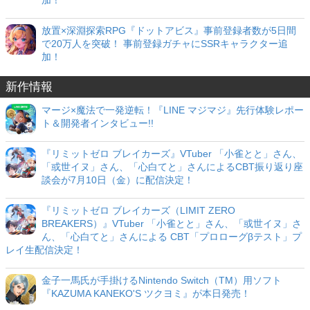
加！
放置×深淵探索RPG『ドットアビス』事前登録者数が5日間
で20万人を突破！ 事前登録ガチャにSSRキャラクター追
加！
新作情報
マージ×魔法で一発逆転！『LINE マジマジ』先行体験レポー
ト＆開発者インタビュー!!
『リミットゼロ ブレイカーズ』VTuber 「小雀とと」さん、
「或世イヌ」さん、「心白てと」さんによるCBT振り返り座
談会が7月10日（金）に配信決定！
『リミットゼロ ブレイカーズ（LIMIT ZERO
BREAKERS）』VTuber 「小雀とと」さん、「或世イヌ」さ
ん、「心白てと」さんによる CBT「プロローグβテスト」プ
レイ生配信決定！
金子一馬氏が手掛けるNintendo Switch（TM）用ソフト
『KAZUMA KANEKO'S ツクヨミ』が本日発売！