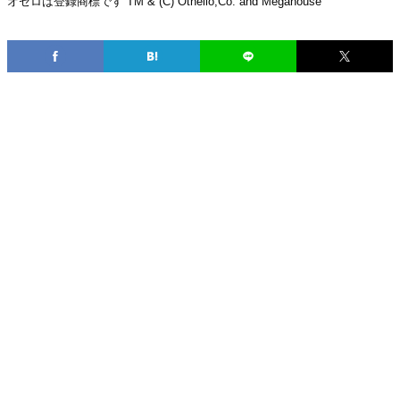
オセロは登録商標です TM & (C) Othello,Co. and Megahouse