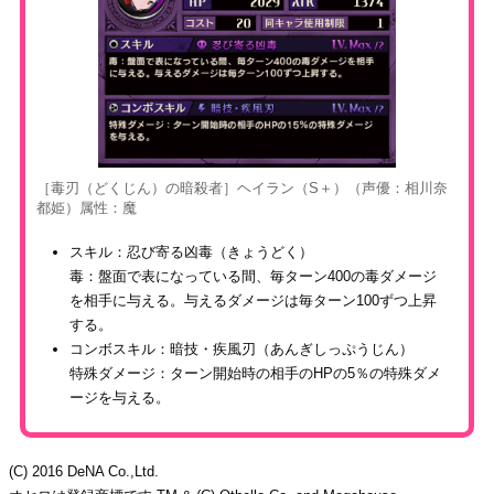
［毒刃（どくじん）の暗殺者］ヘイラン（S＋）（声優：相川奈
都姫）属性：魔
スキル：忍び寄る凶毒（きょうどく）
毒：盤面で表になっている間、毎ターン400の毒ダメージ
を相手に与える。与えるダメージは毎ターン100ずつ上昇
する。
コンボスキル：暗技・疾風刃（あんぎしっぷうじん）
特殊ダメージ：ターン開始時の相手のHPの5％の特殊ダメ
ージを与える。
(C) 2016 DeNA Co.,Ltd.