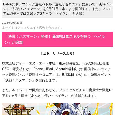
DeNAはドラマチック逆転バトル『逆転オセロニア』において、決戦イベ
ント「決戦！ハヌマーン」を9月21日（水）より開催する。また、プレミ
アムガチャでは激超レアSキャラ「ヘイラン」を追加！
2016年09月20日
本サイトはアフィリエイト広告を含みます。
「決戦！ハヌマーン」開催！ 新S駒は毒スキルを持つ「ヘイラ
ン」が追加
［以下、リリースより］
株式会社ディー・エヌ・エー（本社：東京都渋谷区、代表取締役社長兼
CEO：守安功）が、iPhone／iPad、Android端末向けに配信中のドラマチ
ック逆転バトル『逆転オセロニア』は、9月21日（水）に、決戦イベント
「決戦！ハヌマーン」を開始します。
また、本イベントの開始にあわせて、プレミアムガチャに魔属性の激超レ
アSキャラ「暗器（あんき）使い・ヘイラン」が追加されます。