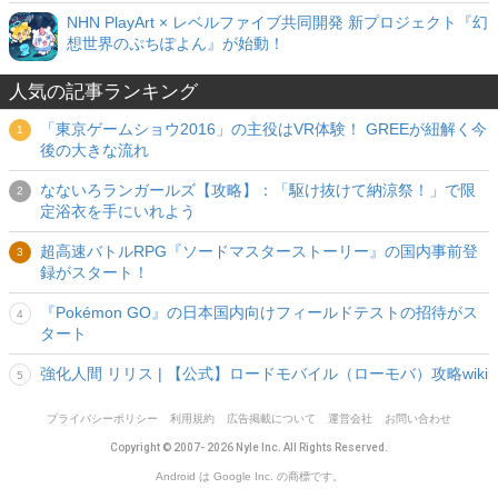
NHN PlayArt × レベルファイブ共同開発 新プロジェクト『幻
想世界のぷちぽよん』が始動！
人気の記事ランキング
「東京ゲームショウ2016」の主役はVR体験！ GREEが紐解く今
後の大きな流れ
なないろランガールズ【攻略】：「駆け抜けて納涼祭！」で限
定浴衣を手にいれよう
超高速バトルRPG『ソードマスターストーリー』の国内事前登
録がスタート！
『Pokémon GO』の日本国内向けフィールドテストの招待がス
タート
強化人間 リリス | 【公式】ロードモバイル（ローモバ）攻略wiki
プライバシーポリシー
利用規約
広告掲載について
運営会社
お問い合わせ
Copyright © 2007- 2026 Nyle Inc. All Rights Reserved.
Android は Google Inc. の商標です。