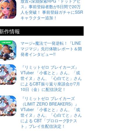
放置×深淵探索RPG『ドットアビ
ス』事前登録者数が5日間で20万
人を突破！ 事前登録ガチャにSSR
キャラクター追加！
新作情報
マージ×魔法で一発逆転！『LINE
マジマジ』先行体験レポート＆開
発者インタビュー!!
『リミットゼロ ブレイカーズ』
VTuber 「小雀とと」さん、「或
世イヌ」さん、「心白てと」さん
によるCBT振り返り座談会が7月
10日（金）に配信決定！
『リミットゼロ ブレイカーズ
（LIMIT ZERO BREAKERS）』
VTuber 「小雀とと」さん、「或
世イヌ」さん、「心白てと」さん
による CBT「プロローグβテス
ト」プレイ生配信決定！