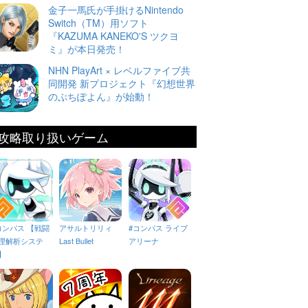
金子一馬氏が手掛けるNintendo
Switch（TM）用ソフト
『KAZUMA KANEKO'S ツクヨ
ミ』が本日発売！
NHN PlayArt × レベルファイブ共
同開発 新プロジェクト『幻想世界
のぷちぽよん』が始動！
攻略取り扱いゲーム
コンパス 【戦闘
アサルトリリィ
#コンパス ライブ
理解析システ
Last Bullet
アリーナ
】