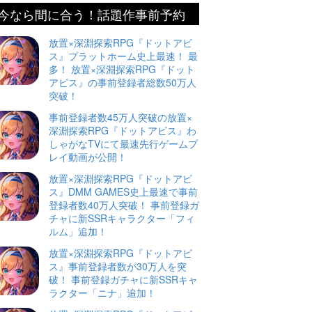
今なら間に合う！話題作事前予約
放置×深淵探索RPG『ドットアビ
ス』プラットホーム史上最速！ 最
多！ 放置×深淵探索RPG『ドット
アビス』の事前登録者総数50万人
突破！
事前登録者数45万人突破の放置×
深淵探索RPG『ドットアビス』わ
しゃがなTVにて最速先行ゲームプ
レイ動画が公開！
放置×深淵探索RPG『ドットアビ
ス』DMM GAMES史上最速で事前
登録者数40万人突破！ 事前登録ガ
チャに新SSRキャラクター「フィ
ルム」追加！
放置×深淵探索RPG『ドットアビ
ス』事前登録者数が30万人を突
破！ 事前登録ガチャに新SSRキャ
ラクター「ニナ」追加！