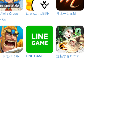
ノ国：Cross
にゃんこ大戦争
リネージュM
rlds
ードモバイル
LINE GAME
逆転オセロニア