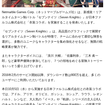
Netmarble Games Corp.（ネットマーブルゲームズ社）は、新感覚！リア
ルタイムターン制バトル『セブンナイツ（Seven Knights）』が日本ファ
ルコム株式会社と「衣装コラボ」を実施することを発表いたします。
『セブンナイツ（Seven Knights）』は、高品質のグラフィックで展開す
るリアルタイムターン制バトルが特徴で、チームに合わせて適切な陣形を
選択し、多数のユニークなキャラクターを集め強化させるなど、無限の戦
略要素が魅力です。
またキャラクターボイスには、「浪川 大輔」「佐藤利奈」「三木 眞一
郎」など豪華声優陣が参加しており、７つの領地をめぐる冒険ストーリー
をいっそう盛り上げています。
2016年2月のサービス開始以降、ダウンロード数は800万を超え、多くの
ユーザーにご利用いただいております。
本日10月5日（水）から実施する日本ファルコム株式会社との衣装コラボ
では、アドル、アリサ、オリビエ、ガッシュ、ヨシュア、ラウラ、レオン
ハルト、レンなど、大人気の『イース』や『軌跡』シリーズの主人公8人
のキャラクターの外見を『セブンナイツ（Seven Knights）』の世界で完