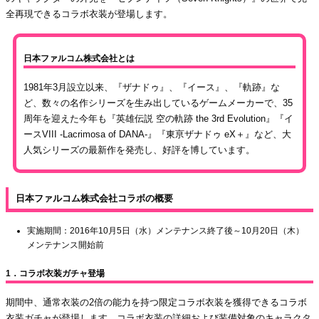
全再現できるコラボ衣装が登場します。
日本ファルコム株式会社とは
1981年3月設立以来、『ザナドゥ』、『イース』、『軌跡』な
ど、数々の名作シリーズを生み出しているゲームメーカーで、35
周年を迎えた今年も『英雄伝説 空の軌跡 the 3rd Evolution』『イ
ースVIII -Lacrimosa of DANA-』『東亰ザナドゥ eX＋』など、大
人気シリーズの最新作を発売し、好評を博しています。
日本ファルコム株式会社コラボの概要
実施期間：2016年10月5日（水）メンテナンス終了後～10月20日（木）
メンテナンス開始前
1．コラボ衣装ガチャ登場
期間中、通常衣装の2倍の能力を持つ限定コラボ衣装を獲得できるコラボ
衣装ガチャが登場します。コラボ衣装の詳細および装備対象のキャラクタ