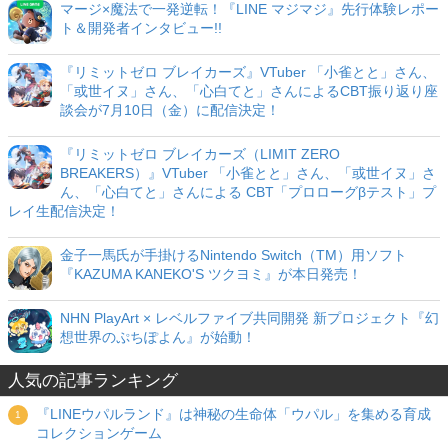
マージ×魔法で一発逆転！『LINE マジマジ』先行体験レポー
ト＆開発者インタビュー!!
『リミットゼロ ブレイカーズ』VTuber 「小雀とと」さん、
「或世イヌ」さん、「心白てと」さんによるCBT振り返り座
談会が7月10日（金）に配信決定！
『リミットゼロ ブレイカーズ（LIMIT ZERO
BREAKERS）』VTuber 「小雀とと」さん、「或世イヌ」さ
ん、「心白てと」さんによる CBT「プロローグβテスト」プ
レイ生配信決定！
金子一馬氏が手掛けるNintendo Switch（TM）用ソフト
『KAZUMA KANEKO'S ツクヨミ』が本日発売！
NHN PlayArt × レベルファイブ共同開発 新プロジェクト『幻
想世界のぷちぽよん』が始動！
人気の記事ランキング
『LINEウパルランド』は神秘の生命体「ウパル」を集める育成
コレクションゲーム