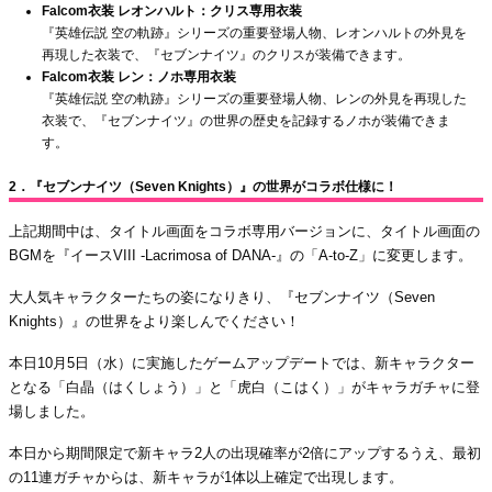
Falcom衣装 レオンハルト：クリス専用衣装
『英雄伝説 空の軌跡』シリーズの重要登場人物、レオンハルトの外見を
再現した衣装で、『セブンナイツ』のクリスが装備できます。
Falcom衣装 レン：ノホ専用衣装
『英雄伝説 空の軌跡』シリーズの重要登場人物、レンの外見を再現した
衣装で、『セブンナイツ』の世界の歴史を記録するノホが装備できま
す。
2．『セブンナイツ（Seven Knights）』の世界がコラボ仕様に！
上記期間中は、タイトル画面をコラボ専用バージョンに、タイトル画面の
BGMを『イースVIII -Lacrimosa of DANA-』の「A-to-Z」に変更します。
大人気キャラクターたちの姿になりきり、『セブンナイツ（Seven
Knights）』の世界をより楽しんでください！
本日10月5日（水）に実施したゲームアップデートでは、新キャラクター
となる「白晶（はくしょう）」と「虎白（こはく）」がキャラガチャに登
場しました。
本日から期間限定で新キャラ2人の出現確率が2倍にアップするうえ、最初
の11連ガチャからは、新キャラが1体以上確定で出現します。