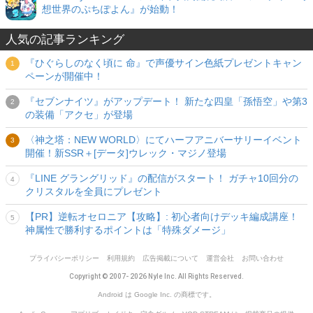
想世界のぷちぽよん』が始動！
人気の記事ランキング
『ひぐらしのなく頃に 命』で声優サイン色紙プレゼントキャン
ペーンが開催中！
『セブンナイツ』がアップデート！ 新たな四皇「孫悟空」や第3
の装備「アクセ」が登場
〈神之塔：NEW WORLD〉にてハーフアニバーサリーイベント
開催！新SSR＋[データ]ウレック・マジノ登場
『LINE グラングリッド』の配信がスタート！ ガチャ10回分の
クリスタルを全員にプレゼント
【PR】逆転オセロニア【攻略】: 初心者向けデッキ編成講座！
神属性で勝利するポイントは「特殊ダメージ」
プライバシーポリシー
利用規約
広告掲載について
運営会社
お問い合わせ
Copyright © 2007- 2026 Nyle Inc. All Rights Reserved.
Android は Google Inc. の商標です。