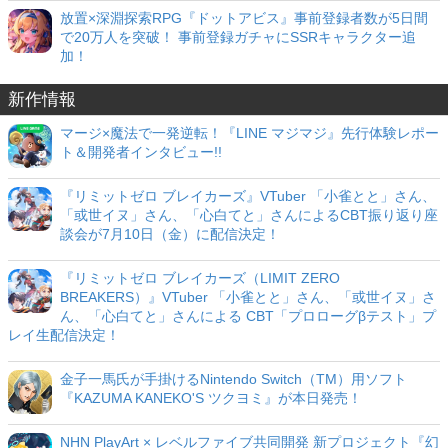
放置×深淵探索RPG『ドットアビス』事前登録者数が5日間
で20万人を突破！ 事前登録ガチャにSSRキャラクター追
加！
新作情報
マージ×魔法で一発逆転！『LINE マジマジ』先行体験レポー
ト＆開発者インタビュー!!
『リミットゼロ ブレイカーズ』VTuber 「小雀とと」さん、
「或世イヌ」さん、「心白てと」さんによるCBT振り返り座
談会が7月10日（金）に配信決定！
『リミットゼロ ブレイカーズ（LIMIT ZERO
BREAKERS）』VTuber 「小雀とと」さん、「或世イヌ」さ
ん、「心白てと」さんによる CBT「プロローグβテスト」プ
レイ生配信決定！
金子一馬氏が手掛けるNintendo Switch（TM）用ソフト
『KAZUMA KANEKO'S ツクヨミ』が本日発売！
NHN PlayArt × レベルファイブ共同開発 新プロジェクト『幻