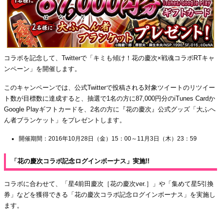
コラボを記念して、Twitterで「キミも傾け！花の慶次×戦魂コラボRTキャ
ンペーン」を開催します。
このキャンペーンでは、公式Twitterで投稿される対象ツイートのリツイー
ト数が目標数に達成すると、抽選で1名の方に87,000円分のiTunes Cardか
Google Playギフトカードを、2名の方に『花の慶次』公式グッズ「大ふへ
ん者ブランケット」をプレゼントします。
開催期間：2016年10月28日（金）15：00～11月3日（木）23：59
「花の慶次コラボ記念ログインボーナス」実施!!
コラボに合わせて、「星4前田慶次［花の慶次ver.］」や「集めて星5引換
券」などを獲得できる「花の慶次コラボ記念ログインボーナス」を実施し
ます。