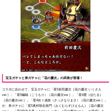
宝玉ガチャと券ガチャに「花の慶次」の武将が登場！
コラボに合わせて、宝玉ガチャに「星5前田慶次［花の慶次 いくさ人
ver.］」「星5蝙蝠（こうもり）［花の慶次ver.］」「星4螢（ほたる）
［花の慶次ver.］」「星4佐々成政（さっさなりまさ）［花の慶次ver.］」
が、券ガチャに「星5奥村助右衛門（おくむらすけえもん）［花の慶次