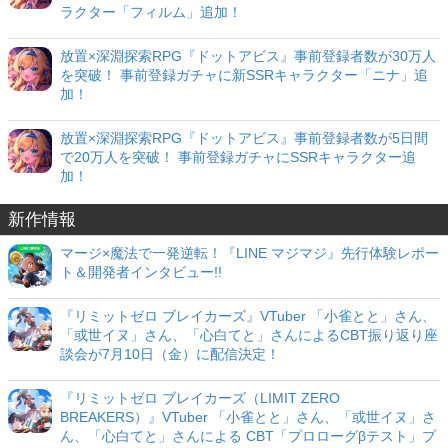
ラクター「フィルム」追加！
放置×深淵探索RPG『ドットアビス』事前登録者数が30万人
を突破！ 事前登録ガチャに新SSRキャラクター「ニナ」追
加！
放置×深淵探索RPG『ドットアビス』事前登録者数が5日間
で20万人を突破！ 事前登録ガチャにSSRキャラクター追
加！
新作情報
マージ×魔法で一発逆転！『LINE マジマジ』先行体験レポー
ト＆開発者インタビュー!!
『リミットゼロ ブレイカーズ』VTuber 「小雀とと」さん、
「或世イヌ」さん、「心白てと」さんによるCBT振り返り座
談会が7月10日（金）に配信決定！
『リミットゼロ ブレイカーズ（LIMIT ZERO
BREAKERS）』VTuber 「小雀とと」さん、「或世イヌ」さ
ん、「心白てと」さんによる CBT「プロローグβテスト」プ