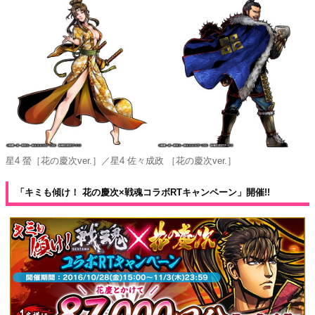
星4 螢［花の慶次ver.］／星4 佐々成政 ［花の慶次ver.］
「キミも傾け！ 花の慶次×戦魂コラボRTキャンペーン」開催!!