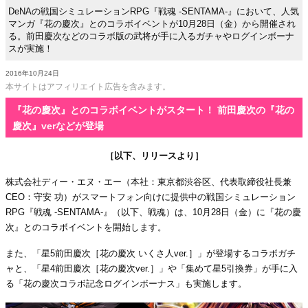
DeNAの戦国シミュレーションRPG『戦魂 -SENTAMA-』において、人気
マンガ『花の慶次』とのコラボイベントが10月28日（金）から開催され
る。前⽥慶次などのコラボ版の武将が手に入るガチャやログインボーナ
スが実施！
2016年10月24日
本サイトはアフィリエイト広告を含みます。
『花の慶次』とのコラボイベントがスタート！ 前田慶次の『花の
慶次』verなどが登場
［以下、リリースより］
株式会社ディー・エヌ・エー（本社：東京都渋谷区、代表取締役社長兼
CEO：守安 功）がスマートフォン向けに提供中の戦国シミュレーション
RPG『戦魂 -SENTAMA-』（以下、戦魂）は、10月28日（金）に『花の慶
次』とのコラボイベントを開始します。
また、「星5前田慶次［花の慶次 いくさ人ver.］」が登場するコラボガチ
ャと、「星4前田慶次［花の慶次ver.］」や「集めて星5引換券」が手に入
る「花の慶次コラボ記念ログインボーナス」も実施します。