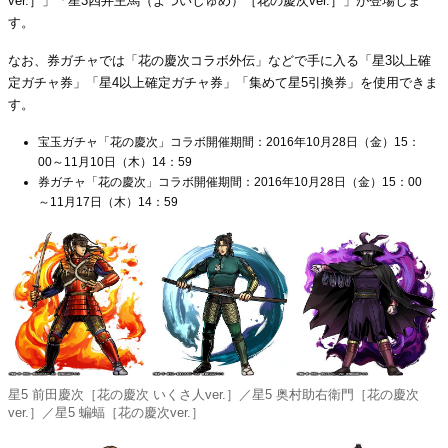
ver.］」「星3四井主馬（よついしゅめ）［花の慶次ver.］」が登場しま
す。
なお、券ガチャでは「花の慶次コラボ外伝」などで手に入る「星3以上確
定ガチャ券」「星4以上確定ガチャ券」「集めて星5引換券」を使用できま
す。
宝玉ガチャ「花の慶次」コラボ開催期間：2016年10月28日（金）15：
00～11月10日（木）14：59
券ガチャ「花の慶次」コラボ開催期間：2016年10月28日（金）15：00
～11月17日（木）14：59
星5 前⽥慶次［花の慶次 いくさ⼈ver.］／星5 奥村助右衛⾨［花の慶次
ver.］／星5 蝙蝠［花の慶次ver.］