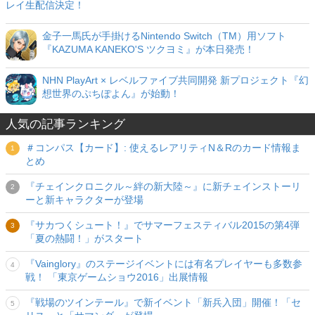
レイ生配信決定！
金子一馬氏が手掛けるNintendo Switch（TM）用ソフト
『KAZUMA KANEKO'S ツクヨミ』が本日発売！
NHN PlayArt × レベルファイブ共同開発 新プロジェクト『幻
想世界のぷちぽよん』が始動！
人気の記事ランキング
＃コンパス【カード】: 使えるレアリティN＆Rのカード情報ま
とめ
『チェインクロニクル～絆の新大陸～』に新チェインストーリ
ーと新キャラクターが登場
『サカつくシュート！』でサマーフェスティバル2015の第4弾
「夏の熱闘！」がスタート
『Vainglory』のステージイベントには有名プレイヤーも多数参
戦！ 「東京ゲームショウ2016」出展情報
『戦場のツインテール』で新イベント「新兵入団」開催！「セ