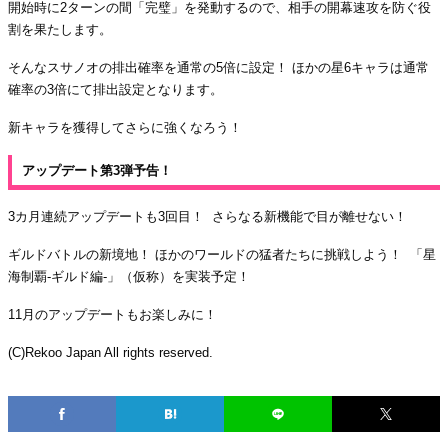
開始時に2ターンの間「完璧」を発動するので、相手の開幕速攻を防ぐ役
割を果たします。
そんなスサノオの排出確率を通常の5倍に設定！ ほかの星6キャラは通常
確率の3倍にて排出設定となります。
新キャラを獲得してさらに強くなろう！
アップデート第3弾予告！
3カ月連続アップデートも3回目！ さらなる新機能で目が離せない！
ギルドバトルの新境地！ ほかのワールドの猛者たちに挑戦しよう！ 「星
海制覇-ギルド編-」（仮称）を実装予定！
11月のアップデートもお楽しみに！
(C)Rekoo Japan All rights reserved.