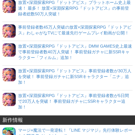
放置×深淵探索RPG『ドットアビス』プラットホーム史上最
速！ 最多！ 放置×深淵探索RPG『ドットアビス』の事前登
録者総数50万人突破！
事前登録者数45万人突破の放置×深淵探索RPG『ドットアビ
ス』わしゃがなTVにて最速先行ゲームプレイ動画が公開！
放置×深淵探索RPG『ドットアビス』DMM GAMES史上最速
で事前登録者数40万人突破！ 事前登録ガチャに新SSRキャ
ラクター「フィルム」追加！
放置×深淵探索RPG『ドットアビス』事前登録者数が30万人
を突破！ 事前登録ガチャに新SSRキャラクター「ニナ」追
加！
放置×深淵探索RPG『ドットアビス』事前登録者数が5日間
で20万人を突破！ 事前登録ガチャにSSRキャラクター追
加！
新作情報
マージ×魔法で一発逆転！『LINE マジマジ』先行体験レポー