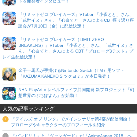
ト＆開発者インタビュー!!
『リミットゼロ ブレイカーズ』VTuber 「小雀とと」さん、
「或世イヌ」さん、「心白てと」さんによるCBT振り返り座
談会が7月10日（金）に配信決定！
『リミットゼロ ブレイカーズ（LIMIT ZERO
BREAKERS）』VTuber 「小雀とと」さん、「或世イヌ」さ
ん、「心白てと」さんによる CBT「プロローグβテスト」プ
レイ生配信決定！
金子一馬氏が手掛けるNintendo Switch（TM）用ソフト
『KAZUMA KANEKO'S ツクヨミ』が本日発売！
NHN PlayArt × レベルファイブ共同開発 新プロジェクト『幻
想世界のぷちぽよん』が始動！
人気の記事ランキング
『テイルズ オブ リンク』でメインシナリオ第4部が配信開始！
プロローグやキャラクターのプロフィールを紹介
『バンドリ！』と『ヴァンガード』が「AnimeJapan 2018」へ