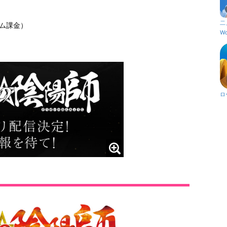
二
ム課金）
Wo
ロ