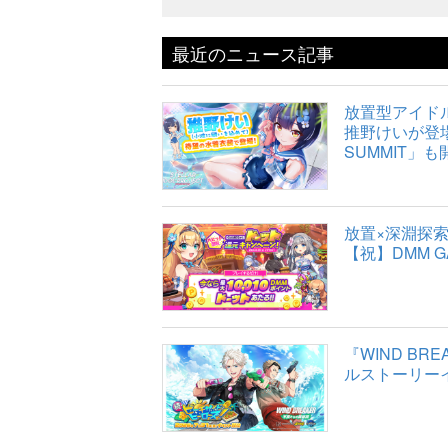
最近のニュース記事
放置型アイドルR
推野けいが登場
SUMMIT」も
放置×深淵探
【祝】DMM 
『WIND B
ルストーリー