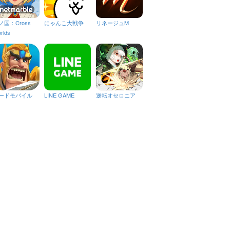
ノ国：Cross
にゃんこ大戦争
リネージュM
rlds
ードモバイル
LINE GAME
逆転オセロニア