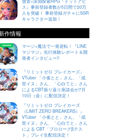
放置×深淵探索RPG『ドットアビ
ス』事前登録者数が5日間で20万
人を突破！ 事前登録ガチャにSSR
キャラクター追加！
新作情報
マージ×魔法で一発逆転！『LINE
マジマジ』先行体験レポート＆開
発者インタビュー!!
『リミットゼロ ブレイカーズ』
VTuber 「小雀とと」さん、「或
世イヌ」さん、「心白てと」さん
によるCBT振り返り座談会が7月
10日（金）に配信決定！
『リミットゼロ ブレイカーズ
（LIMIT ZERO BREAKERS）』
VTuber 「小雀とと」さん、「或
世イヌ」さん、「心白てと」さん
による CBT「プロローグβテス
ト」プレイ生配信決定！