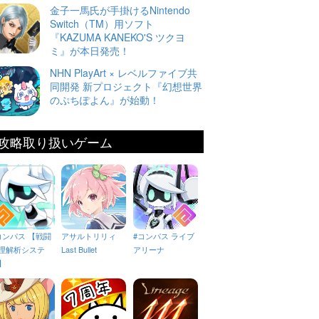
金子一馬氏が手掛けるNintendo
Switch（TM）用ソフト
『KAZUMA KANEKO'S ツクヨ
ミ』が本日発売！
NHN PlayArt × レベルファイブ共
同開発 新プロジェクト『幻想世界
のぷちぽよん』が始動！
攻略取り扱いゲーム
コンパス 【戦闘
アサルトリリィ
#コンパス ライブ
理解析システ
Last Bullet
アリーナ
】