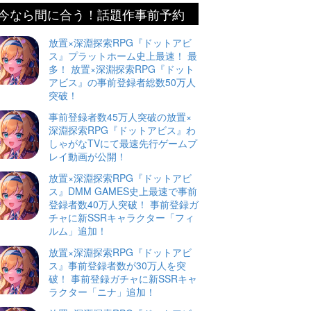
今なら間に合う！話題作事前予約
放置×深淵探索RPG『ドットアビ
ス』プラットホーム史上最速！ 最
多！ 放置×深淵探索RPG『ドット
アビス』の事前登録者総数50万人
突破！
事前登録者数45万人突破の放置×
深淵探索RPG『ドットアビス』わ
しゃがなTVにて最速先行ゲームプ
レイ動画が公開！
放置×深淵探索RPG『ドットアビ
ス』DMM GAMES史上最速で事前
登録者数40万人突破！ 事前登録ガ
チャに新SSRキャラクター「フィ
ルム」追加！
放置×深淵探索RPG『ドットアビ
ス』事前登録者数が30万人を突
破！ 事前登録ガチャに新SSRキャ
ラクター「ニナ」追加！