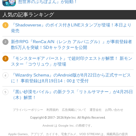
想世界のぷちぽよん』が始動！
人気の記事ランキング
『Shadowverse』のボイス付きLINEスタンプが登場！本日より
発売
新作RPG『RenCa:A/N（レンカ アルバニグル）』が事前登録者
数5万人を突破！SDキャラクターを公開
『モンスターギア バースト』で超封印クエストが解禁！ 新モン
スター「コウリュウ」が登場
『Wizardry Schema』のAndroid版が8月22日から正式サービス
に！ 事前登録は8月19日14：00まで受付
『黒い砂漠モバイル』の新クラス「リトルサマナー」が4月25日
（木）解禁！
プライバシーポリシー
利用規約
広告掲載について
運営会社
お問い合わせ
Copyright © 2007- 2026 Nyle Inc. All Rights Reserved.
Android は Google Inc. の商標です。
Appliv Games、アプリブ、カイドキ、宅食グルメ、VOD STREAM は、掲載商品の提供