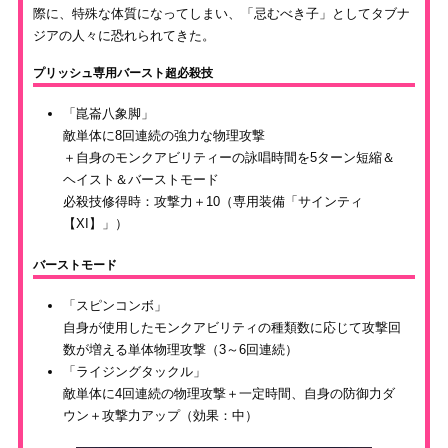
際に、特殊な体質になってしまい、「忌むべき子」としてタブナ
ジアの人々に恐れられてきた。
プリッシュ専用バースト超必殺技
「崑崙八象脚」
敵単体に8回連続の強力な物理攻撃
＋自身のモンクアビリティーの詠唱時間を5ターン短縮＆
ヘイスト＆バーストモード
必殺技修得時：攻撃力＋10（専用装備「サインティ
【XI】」）
バーストモード
「スピンコンボ」
自身が使用したモンクアビリティの種類数に応じて攻撃回
数が増える単体物理攻撃（3～6回連続）
「ライジングタックル」
敵単体に4回連続の物理攻撃＋一定時間、自身の防御力ダ
ウン＋攻撃力アップ（効果：中）