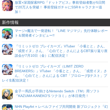
放置×深淵探索RPG『ドットアビス』事前登録者数が5日間
で20万人を突破！ 事前登録ガチャにSSRキャラクター追
加！
新作情報
マージ×魔法で一発逆転！『LINE マジマジ』先行体験レポー
ト＆開発者インタビュー!!
『リミットゼロ ブレイカーズ』VTuber 「小雀とと」さん、
「或世イヌ」さん、「心白てと」さんによるCBT振り返り座
談会が7月10日（金）に配信決定！
『リミットゼロ ブレイカーズ（LIMIT ZERO
BREAKERS）』VTuber 「小雀とと」さん、「或世イヌ」さ
ん、「心白てと」さんによる CBT「プロローグβテスト」プ
レイ生配信決定！
金子一馬氏が手掛けるNintendo Switch（TM）用ソフト
『KAZUMA KANEKO'S ツクヨミ』が本日発売！
NHN PlayArt × レベルファイブ共同開発 新プロジェクト『幻