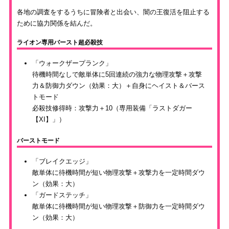
各地の調査をするうちに冒険者と出会い、闇の王復活を阻止する
ために協力関係を結んだ。
ライオン専用バースト超必殺技
「ウォークザープランク」
待機時間なしで敵単体に5回連続の強力な物理攻撃＋攻撃
力＆防御力ダウン（効果：大）＋自身にヘイスト＆バース
トモード
必殺技修得時：攻撃力＋10（専用装備「ラストダガー
【XI】」）
バーストモード
「ブレイクエッジ」
敵単体に待機時間が短い物理攻撃＋攻撃力を一定時間ダウ
ン（効果：大）
「ガードステッチ」
敵単体に待機時間が短い物理攻撃＋防御力を一定時間ダウ
ン（効果：大）