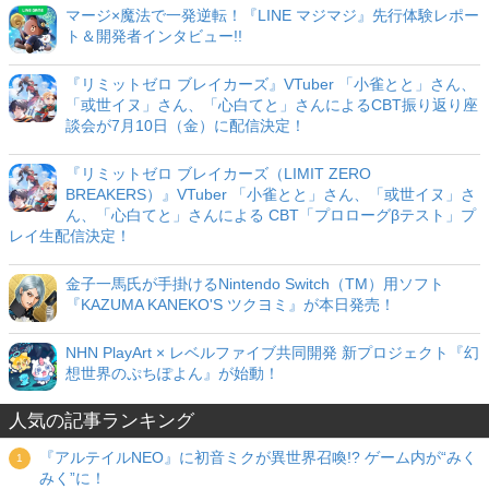
マージ×魔法で一発逆転！『LINE マジマジ』先行体験レポー
ト＆開発者インタビュー!!
『リミットゼロ ブレイカーズ』VTuber 「小雀とと」さん、
「或世イヌ」さん、「心白てと」さんによるCBT振り返り座
談会が7月10日（金）に配信決定！
『リミットゼロ ブレイカーズ（LIMIT ZERO
BREAKERS）』VTuber 「小雀とと」さん、「或世イヌ」さ
ん、「心白てと」さんによる CBT「プロローグβテスト」プ
レイ生配信決定！
金子一馬氏が手掛けるNintendo Switch（TM）用ソフト
『KAZUMA KANEKO'S ツクヨミ』が本日発売！
NHN PlayArt × レベルファイブ共同開発 新プロジェクト『幻
想世界のぷちぽよん』が始動！
人気の記事ランキング
『アルテイルNEO』に初音ミクが異世界召喚!? ゲーム内が“みく
みく”に！