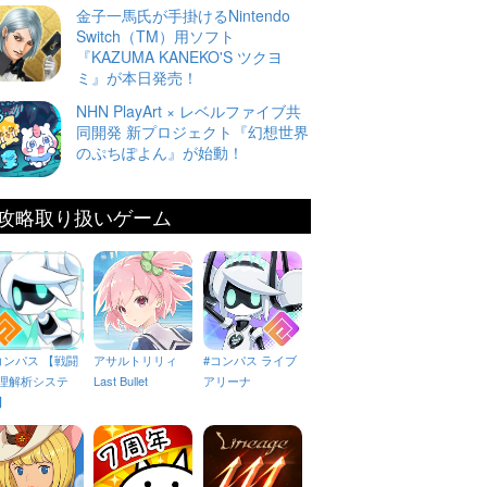
金子一馬氏が手掛けるNintendo
Switch（TM）用ソフト
『KAZUMA KANEKO'S ツクヨ
ミ』が本日発売！
NHN PlayArt × レベルファイブ共
同開発 新プロジェクト『幻想世界
のぷちぽよん』が始動！
攻略取り扱いゲーム
コンパス 【戦闘
アサルトリリィ
#コンパス ライブ
理解析システ
Last Bullet
アリーナ
】