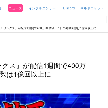
略
ニュース
インフルエンサー
Discord
ギルドロケット
エルリンクス』が配信1週間で400万DL突破！ 1日の対戦回数は1億回以上に
クス』が配信1週間で400万
回数は1億回以上に