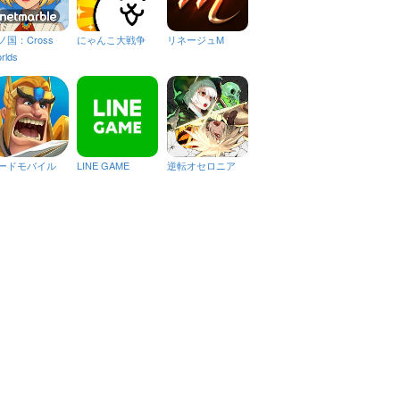
ノ国：Cross
にゃんこ大戦争
リネージュM
rlds
ードモバイル
LINE GAME
逆転オセロニア