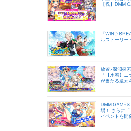
【祝】DMM 
『WIND B
ルストーリー
放置×深淵探
「【水着】ニナ
が当たる還元
DMM GAM
場！ さらに
イベントを開