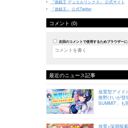
『遊戯王 デュエルリンクス』 公式サイト
『遊戯王』 公式Twitter
コメント (0)
次回のコメントで使用するためブラウザーに
最近のニュース記事
放置型アイドルR
推野けいが登場
SUMMIT」も
放置×深淵探