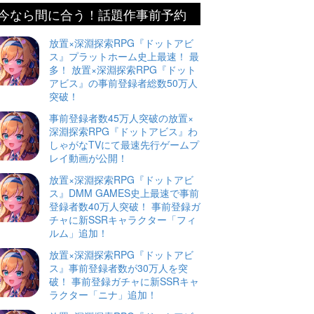
今なら間に合う！話題作事前予約
放置×深淵探索RPG『ドットアビ
ス』プラットホーム史上最速！ 最
多！ 放置×深淵探索RPG『ドット
アビス』の事前登録者総数50万人
突破！
事前登録者数45万人突破の放置×
深淵探索RPG『ドットアビス』わ
しゃがなTVにて最速先行ゲームプ
レイ動画が公開！
放置×深淵探索RPG『ドットアビ
ス』DMM GAMES史上最速で事前
登録者数40万人突破！ 事前登録ガ
チャに新SSRキャラクター「フィ
ルム」追加！
放置×深淵探索RPG『ドットアビ
ス』事前登録者数が30万人を突
破！ 事前登録ガチャに新SSRキャ
ラクター「ニナ」追加！