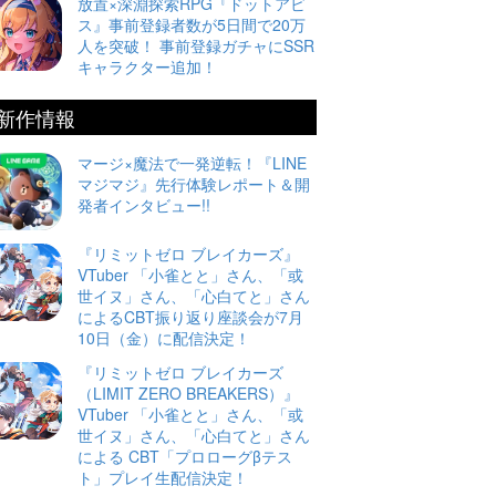
放置×深淵探索RPG『ドットアビ
ス』事前登録者数が5日間で20万
人を突破！ 事前登録ガチャにSSR
キャラクター追加！
新作情報
マージ×魔法で一発逆転！『LINE
マジマジ』先行体験レポート＆開
発者インタビュー!!
『リミットゼロ ブレイカーズ』
VTuber 「小雀とと」さん、「或
世イヌ」さん、「心白てと」さん
によるCBT振り返り座談会が7月
10日（金）に配信決定！
『リミットゼロ ブレイカーズ
（LIMIT ZERO BREAKERS）』
VTuber 「小雀とと」さん、「或
世イヌ」さん、「心白てと」さん
による CBT「プロローグβテス
ト」プレイ生配信決定！