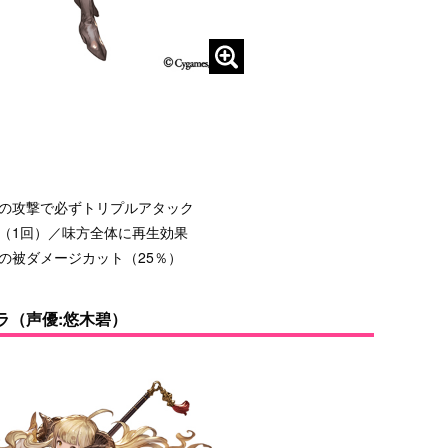
の攻撃で必ずトリプルアタック
（1回）／味方全体に再生効果
の被ダメージカット（25％）
ラ（声優:悠木碧）