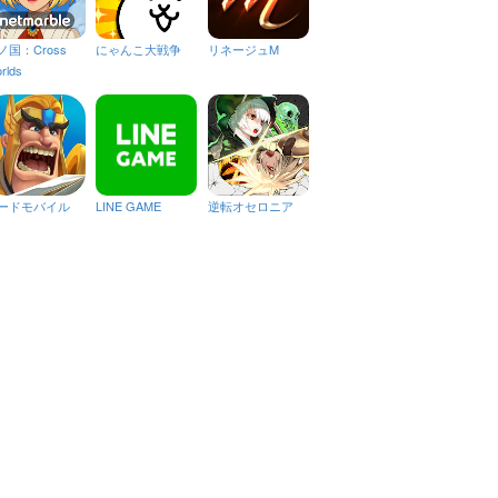
ノ国：Cross
にゃんこ大戦争
リネージュM
rlds
ードモバイル
LINE GAME
逆転オセロニア