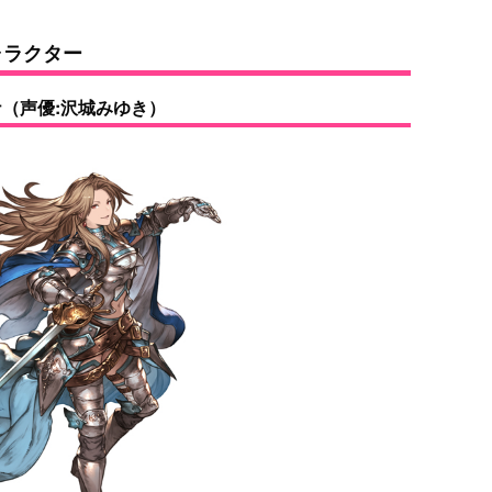
ャラクター
（声優:沢城みゆき）