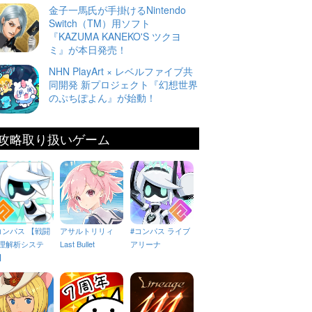
金子一馬氏が手掛けるNintendo
Switch（TM）用ソフト
『KAZUMA KANEKO'S ツクヨ
ミ』が本日発売！
NHN PlayArt × レベルファイブ共
同開発 新プロジェクト『幻想世界
のぷちぽよん』が始動！
攻略取り扱いゲーム
コンパス 【戦闘
アサルトリリィ
#コンパス ライブ
理解析システ
Last Bullet
アリーナ
】