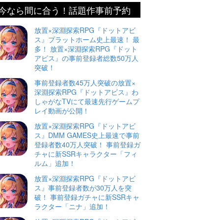
今なら間に合う！話題作事前予約
放置×深淵探索RPG『ドットアビ
ス』プラットホーム史上最速！ 最
多！ 放置×深淵探索RPG『ドット
アビス』の事前登録者総数50万人
突破！
事前登録者数45万人突破の放置×
深淵探索RPG『ドットアビス』わ
しゃがなTVにて最速先行ゲームプ
レイ動画が公開！
放置×深淵探索RPG『ドットアビ
ス』DMM GAMES史上最速で事前
登録者数40万人突破！ 事前登録ガ
チャに新SSRキャラクター「フィ
ルム」追加！
放置×深淵探索RPG『ドットアビ
ス』事前登録者数が30万人を突
破！ 事前登録ガチャに新SSRキャ
ラクター「ニナ」追加！