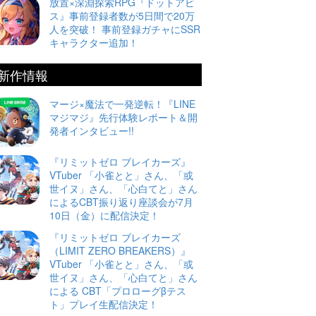
放置×深淵探索RPG『ドットアビ
ス』事前登録者数が5日間で20万
人を突破！ 事前登録ガチャにSSR
キャラクター追加！
新作情報
マージ×魔法で一発逆転！『LINE
マジマジ』先行体験レポート＆開
発者インタビュー!!
『リミットゼロ ブレイカーズ』
VTuber 「小雀とと」さん、「或
世イヌ」さん、「心白てと」さん
によるCBT振り返り座談会が7月
10日（金）に配信決定！
『リミットゼロ ブレイカーズ
（LIMIT ZERO BREAKERS）』
VTuber 「小雀とと」さん、「或
世イヌ」さん、「心白てと」さん
による CBT「プロローグβテス
ト」プレイ生配信決定！