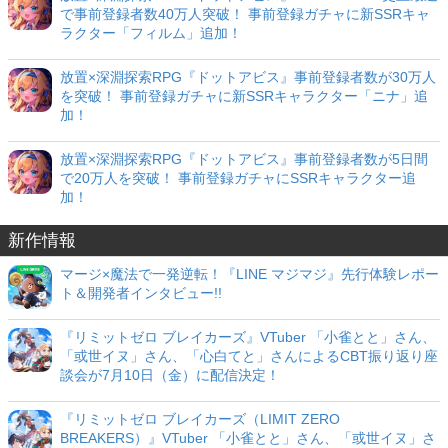
で事前登録者数40万人突破！ 事前登録ガチャに新SSRキャ
ラクター「フィルム」追加！
放置×深淵探索RPG『ドットアビス』事前登録者数が30万人
を突破！ 事前登録ガチャに新SSRキャラクター「ニナ」追
加！
放置×深淵探索RPG『ドットアビス』事前登録者数が5日間
で20万人を突破！ 事前登録ガチャにSSRキャラクター追
加！
新作情報
マージ×魔法で一発逆転！『LINE マジマジ』先行体験レポー
ト＆開発者インタビュー!!
『リミットゼロ ブレイカーズ』VTuber 「小雀とと」さん、
「或世イヌ」さん、「心白てと」さんによるCBT振り返り座
談会が7月10日（金）に配信決定！
『リミットゼロ ブレイカーズ（LIMIT ZERO
BREAKERS）』VTuber 「小雀とと」さん、「或世イヌ」さ