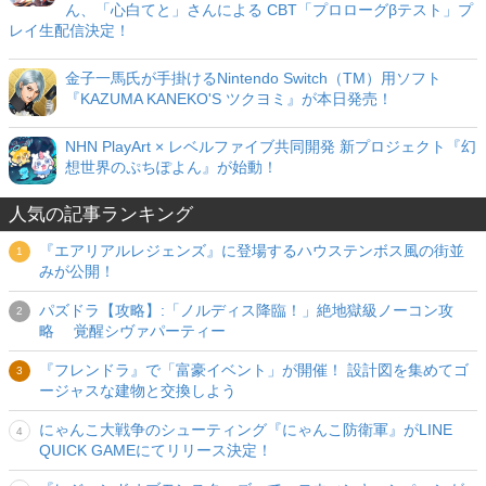
ん、「心白てと」さんによる CBT「プロローグβテスト」プ
レイ生配信決定！
金子一馬氏が手掛けるNintendo Switch（TM）用ソフト
『KAZUMA KANEKO'S ツクヨミ』が本日発売！
NHN PlayArt × レベルファイブ共同開発 新プロジェクト『幻
想世界のぷちぽよん』が始動！
人気の記事ランキング
『エアリアルレジェンズ』に登場するハウステンボス風の街並
みが公開！
パズドラ【攻略】:「ノルディス降臨！」絶地獄級ノーコン攻
略 覚醒シヴァパーティー
『フレンドラ』で「富豪イベント」が開催！ 設計図を集めてゴ
ージャスな建物と交換しよう
にゃんこ大戦争のシューティング『にゃんこ防衛軍』がLINE
QUICK GAMEにてリリース決定！