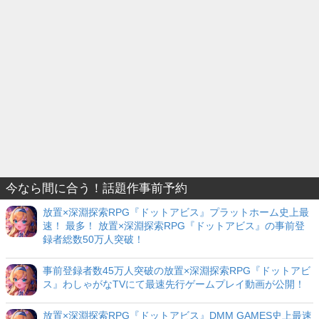
今なら間に合う！話題作事前予約
放置×深淵探索RPG『ドットアビス』プラットホーム史上最
速！ 最多！ 放置×深淵探索RPG『ドットアビス』の事前登
録者総数50万人突破！
事前登録者数45万人突破の放置×深淵探索RPG『ドットアビ
ス』わしゃがなTVにて最速先行ゲームプレイ動画が公開！
放置×深淵探索RPG『ドットアビス』DMM GAMES史上最速