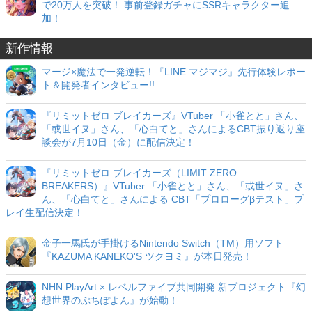
で20万人を突破！ 事前登録ガチャにSSRキャラクター追
加！
新作情報
マージ×魔法で一発逆転！『LINE マジマジ』先行体験レポー
ト＆開発者インタビュー!!
『リミットゼロ ブレイカーズ』VTuber 「小雀とと」さん、
「或世イヌ」さん、「心白てと」さんによるCBT振り返り座
談会が7月10日（金）に配信決定！
『リミットゼロ ブレイカーズ（LIMIT ZERO
BREAKERS）』VTuber 「小雀とと」さん、「或世イヌ」さ
ん、「心白てと」さんによる CBT「プロローグβテスト」プ
レイ生配信決定！
金子一馬氏が手掛けるNintendo Switch（TM）用ソフト
『KAZUMA KANEKO'S ツクヨミ』が本日発売！
NHN PlayArt × レベルファイブ共同開発 新プロジェクト『幻
想世界のぷちぽよん』が始動！