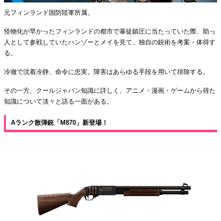
元フィンランド国防陸軍所属。
怪物化が早かったフィンランドの都市で暴徒鎮圧に当たっていた際、助っ
人として参戦していたハンゾーとメイを見て、独自の銃術を考案・体得す
る。
冷徹で沈着冷静、命令に忠実。障害はあらゆる手段を用いて排除する。
その一方、クールジャパン知識に詳しく、アニメ・漫画・ゲームから得た
知識について淡々と語る一面がある。
Aランク散弾銃「M870」新登場！