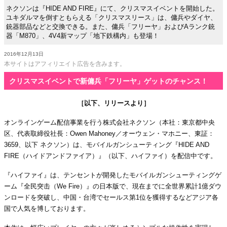
ネクソンは『HIDE AND FIRE』にて、クリスマスイベントを開始した。
ユキダルマを倒すともらえる「クリスマスリース」は、傭兵やダイヤ、
銃器部品などと交換できる。また、傭兵「フリーヤ」およびAランク銃
器「M870」、4V4新マップ「地下鉄構内」も登場！
2016年12月13日
本サイトはアフィリエイト広告を含みます。
クリスマスイベントで新傭兵「フリーヤ」ゲットのチャンス！
［以下、リリースより］
オンラインゲーム配信事業を行う株式会社ネクソン（本社：東京都中央
区、代表取締役社長：Owen Mahoney／オーウェン・マホニー、東証：
3659、以下 ネクソン）は、モバイルガンシューティング『HIDE AND
FIRE（ハイドアンドファイア）』（以下、ハイファイ）を配信中です。
『ハイファイ』は、テンセントが開発したモバイルガンシューティングゲ
ーム『全民突击（We Fire）』の日本版で、現在までに全世界累計1億ダウ
ンロードを突破し、中国・台湾でセールス第1位を獲得するなどアジア各
国で人気を博しております。