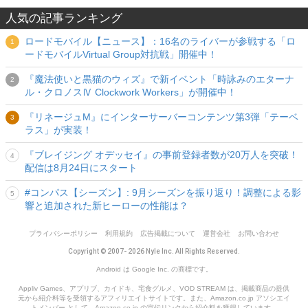
人気の記事ランキング
ロードモバイル【ニュース】：16名のライバーが参戦する「ロ
ードモバイルVirtual Group対抗戦」開催中！
『魔法使いと黒猫のウィズ』で新イベント「時詠みのエターナ
ル・クロノスⅣ Clockwork Workers」が開催中！
『リネージュM』にインターサーバーコンテンツ第3弾「テーベ
ラス」が実装！
『ブレイジング オデッセイ』の事前登録者数が20万人を突破！
配信は8月24日にスタート
#コンパス【シーズン】: 9月シーズンを振り返り！調整による影
響と追加された新ヒーローの性能は？
プライバシーポリシー
利用規約
広告掲載について
運営会社
お問い合わせ
Copyright © 2007- 2026 Nyle Inc. All Rights Reserved.
Android は Google Inc. の商標です。
Appliv Games、アプリブ、カイドキ、宅食グルメ、VOD STREAM は、掲載商品の提供
元から紹介料等を受領するアフィリエイトサイトです。また、Amazon.co.jp アソシエイ
トメンバー として、Amazon.co.jp の宣伝リンクから紹介料を獲得しています。