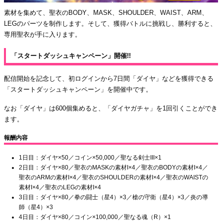
素材を集めて、聖衣のBODY、MASK、SHOULDER、WAIST、ARM、
LEGのパーツを制作します。そして、獲得バトルに挑戦し、勝利すると、
専用聖衣が手に入ります。
「スタートダッシュキャンペーン」開催!!
配信開始を記念して、初ログインから7日間「ダイヤ」などを獲得できる
「スタートダッシュキャンペーン」を開催中です。
なお「ダイヤ」は600個集めると、「ダイヤガチャ」を1回引くことができ
ます。
報酬内容
1日目：ダイヤ×50／コイン×50,000／聖なる剣士III×1
2日目：ダイヤ×80／聖衣のMASKの素材I×4／聖衣のBODYの素材I×4／
聖衣のARMの素材I×4／聖衣のSHOULDERの素材I×4／聖衣のWAISTの
素材I×4／聖衣のLEGの素材I×4
3日目：ダイヤ×80／拳の闘士（星4）×3／槍の守衛（星4）×3／炎の導
師（星4）×3
4日目：ダイヤ×80／コイン×100,000／聖なる魂（R）×1