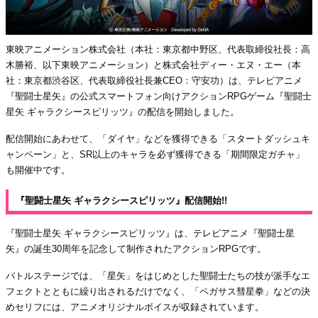
東映アニメーション株式会社（本社：東京都中野区、代表取締役社長：高
木勝裕、以下東映アニメーション）と株式会社ディー・エヌ・エー（本
社：東京都渋谷区、代表取締役社長兼CEO：守安功）は、テレビアニメ
『聖闘士星矢』の公式スマートフォン向けアクションRPGゲーム『聖闘士
星矢 ギャラクシースピリッツ』の配信を開始しました。
配信開始にあわせて、「ダイヤ」などを獲得できる「スタートダッシュキ
ャンペーン」と、SR以上のキャラを必ず獲得できる「期間限定ガチャ」
も開催中です。
『聖闘士星矢 ギャラクシースピリッツ』配信開始!!
『聖闘士星矢 ギャラクシースピリッツ』は、テレビアニメ『聖闘士星
矢』の誕生30周年を記念して制作されたアクションRPGです。
バトルステージでは、「星矢」をはじめとした聖闘士たちの技が派手なエ
フェクトとともに繰り出されるだけでなく、「ペガサス彗星拳」などの決
めセリフには、アニメオリジナルボイスが収録されています。