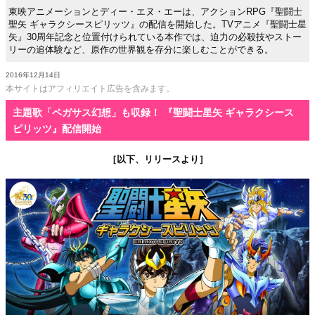
東映アニメーションとディー・エヌ・エーは、アクションRPG『聖闘士
聖矢 ギャラクシースピリッツ』の配信を開始した。TVアニメ『聖闘士星
矢』30周年記念と位置付けられている本作では、迫力の必殺技やストー
リーの追体験など、原作の世界観を存分に楽しむことができる。
2016年12月14日
本サイトはアフィリエイト広告を含みます。
主題歌「ペガサス幻想」も収録！ 『聖闘士星矢 ギャラクシース
ピリッツ』配信開始
［以下、リリースより］