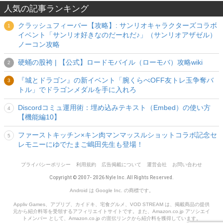
人気の記事ランキング
クラッシュフィーバー【攻略】: サンリオキャラクターズコラボ
イベント「サンリオ好きなのだーれだ♪」（サンリオアザゼル）
ノーコン攻略
硬蛹の股袴 | 【公式】ロードモバイル（ローモバ）攻略wiki
『城とドラゴン』の新イベント「腕くらべOFF友トレ玉争奪バ
トル」でドラゴンメダルを手に入れろ
Discordコミュ運用術：埋め込みテキスト（Embed）の使い方
【機能編10】
ファーストキッチン×キン肉マンマッスルショットコラボ記念セ
レモニーにゆでたまご嶋田先生も登場！
プライバシーポリシー
利用規約
広告掲載について
運営会社
お問い合わせ
Copyright © 2007- 2026 Nyle Inc. All Rights Reserved.
Android は Google Inc. の商標です。
Appliv Games、アプリブ、カイドキ、宅食グルメ、VOD STREAM は、掲載商品の提供
元から紹介料等を受領するアフィリエイトサイトです。また、Amazon.co.jp アソシエイ
トメンバー として、Amazon.co.jp の宣伝リンクから紹介料を獲得しています。