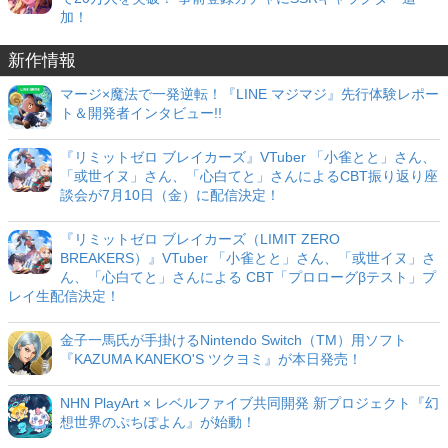
加！
新作情報
マージ×魔法で一発逆転！『LINE マジマジ』先行体験レポー
ト＆開発者インタビュー!!
『リミットゼロ ブレイカーズ』VTuber 「小雀とと」さん、
「或世イヌ」さん、「心白てと」さんによるCBT振り返り座
談会が7月10日（金）に配信決定！
『リミットゼロ ブレイカーズ（LIMIT ZERO
BREAKERS）』VTuber 「小雀とと」さん、「或世イヌ」さ
ん、「心白てと」さんによる CBT「プロローグβテスト」プ
レイ生配信決定！
金子一馬氏が手掛けるNintendo Switch（TM）用ソフト
『KAZUMA KANEKO'S ツクヨミ』が本日発売！
NHN PlayArt × レベルファイブ共同開発 新プロジェクト『幻
想世界のぷちぽよん』が始動！