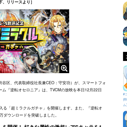
下、リリースより］
渋谷区、代表取締役社長兼CEO：守安功）が、スマートフォ
ム『逆転オセロニア』は、TVCMの放映を本日12月22日
#
摂
ム
に入る「超ミラクルガチャ」を開催します。また、『逆転オ
00万ダウンロードを突破しました。
」を開催！ 好きな属性の激超レアSキャラを1