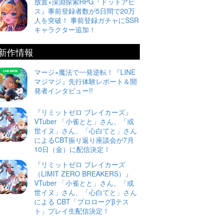
放置×深淵探索RPG『ドットアビ
ス』事前登録者数が5日間で20万
人を突破！ 事前登録ガチャにSSR
キャラクター追加！
新作情報
マージ×魔法で一発逆転！『LINE
マジマジ』先行体験レポート＆開
発者インタビュー!!
『リミットゼロ ブレイカーズ』
VTuber 「小雀とと」さん、「或
世イヌ」さん、「心白てと」さん
によるCBT振り返り座談会が7月
10日（金）に配信決定！
『リミットゼロ ブレイカーズ
（LIMIT ZERO BREAKERS）』
VTuber 「小雀とと」さん、「或
世イヌ」さん、「心白てと」さん
による CBT「プロローグβテス
ト」プレイ生配信決定！