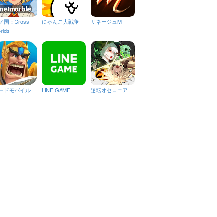
ノ国：Cross
にゃんこ大戦争
リネージュM
rlds
ードモバイル
LINE GAME
逆転オセロニア