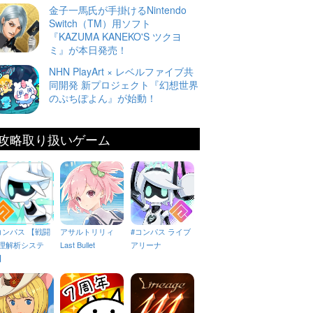
金子一馬氏が手掛けるNintendo
Switch（TM）用ソフト
『KAZUMA KANEKO'S ツクヨ
ミ』が本日発売！
NHN PlayArt × レベルファイブ共
同開発 新プロジェクト『幻想世界
のぷちぽよん』が始動！
攻略取り扱いゲーム
コンパス 【戦闘
アサルトリリィ
#コンパス ライブ
理解析システ
Last Bullet
アリーナ
】