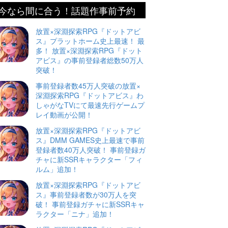
今なら間に合う！話題作事前予約
放置×深淵探索RPG『ドットアビ
ス』プラットホーム史上最速！ 最
多！ 放置×深淵探索RPG『ドット
アビス』の事前登録者総数50万人
突破！
事前登録者数45万人突破の放置×
深淵探索RPG『ドットアビス』わ
しゃがなTVにて最速先行ゲームプ
レイ動画が公開！
放置×深淵探索RPG『ドットアビ
ス』DMM GAMES史上最速で事前
登録者数40万人突破！ 事前登録ガ
チャに新SSRキャラクター「フィ
ルム」追加！
放置×深淵探索RPG『ドットアビ
ス』事前登録者数が30万人を突
破！ 事前登録ガチャに新SSRキャ
ラクター「ニナ」追加！