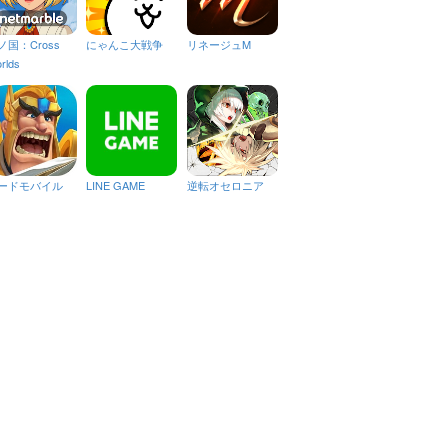
ノ国：Cross
にゃんこ大戦争
リネージュM
rlds
ードモバイル
LINE GAME
逆転オセロニア