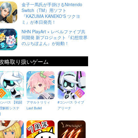
金子一馬氏が手掛けるNintendo
Switch（TM）用ソフト
『KAZUMA KANEKO'S ツクヨ
ミ』が本日発売！
NHN PlayArt × レベルファイブ共
同開発 新プロジェクト『幻想世界
のぷちぽよん』が始動！
攻略取り扱いゲーム
コンパス 【戦闘
アサルトリリィ
#コンパス ライブ
理解析システ
Last Bullet
アリーナ
】