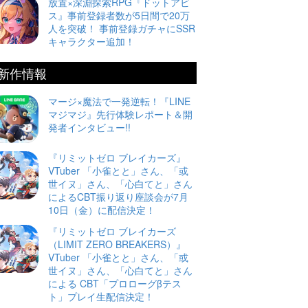
放置×深淵探索RPG『ドットアビ
ス』事前登録者数が5日間で20万
人を突破！ 事前登録ガチャにSSR
キャラクター追加！
新作情報
マージ×魔法で一発逆転！『LINE
マジマジ』先行体験レポート＆開
発者インタビュー!!
『リミットゼロ ブレイカーズ』
VTuber 「小雀とと」さん、「或
世イヌ」さん、「心白てと」さん
によるCBT振り返り座談会が7月
10日（金）に配信決定！
『リミットゼロ ブレイカーズ
（LIMIT ZERO BREAKERS）』
VTuber 「小雀とと」さん、「或
世イヌ」さん、「心白てと」さん
による CBT「プロローグβテス
ト」プレイ生配信決定！