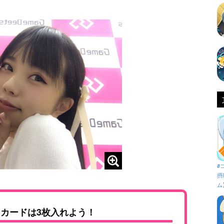
#
摂
ム
トカードは3枚入れよう！