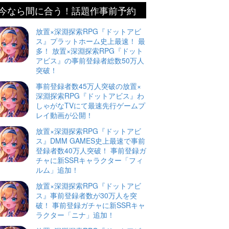
今なら間に合う！話題作事前予約
放置×深淵探索RPG『ドットアビ
ス』プラットホーム史上最速！ 最
多！ 放置×深淵探索RPG『ドット
アビス』の事前登録者総数50万人
突破！
事前登録者数45万人突破の放置×
深淵探索RPG『ドットアビス』わ
しゃがなTVにて最速先行ゲームプ
レイ動画が公開！
放置×深淵探索RPG『ドットアビ
ス』DMM GAMES史上最速で事前
登録者数40万人突破！ 事前登録ガ
チャに新SSRキャラクター「フィ
ルム」追加！
放置×深淵探索RPG『ドットアビ
ス』事前登録者数が30万人を突
破！ 事前登録ガチャに新SSRキャ
ラクター「ニナ」追加！