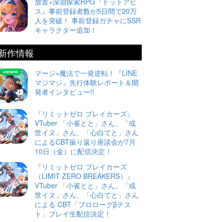
放置×深淵探索RPG『ドットアビ
ス』事前登録者数が5日間で20万
人を突破！ 事前登録ガチャにSSR
キャラクター追加！
新作情報
マージ×魔法で一発逆転！『LINE
マジマジ』先行体験レポート＆開
発者インタビュー!!
『リミットゼロ ブレイカーズ』
VTuber 「小雀とと」さん、「或
世イヌ」さん、「心白てと」さん
によるCBT振り返り座談会が7月
10日（金）に配信決定！
『リミットゼロ ブレイカーズ
（LIMIT ZERO BREAKERS）』
VTuber 「小雀とと」さん、「或
世イヌ」さん、「心白てと」さん
による CBT「プロローグβテス
ト」プレイ生配信決定！