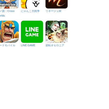
ノ国：Cross
にゃんこ大戦争
リネージュM
rlds
ードモバイル
LINE GAME
逆転オセロニア