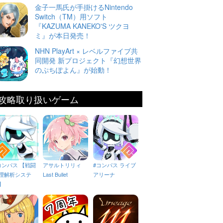
金子一馬氏が手掛けるNintendo
Switch（TM）用ソフト
『KAZUMA KANEKO'S ツクヨ
ミ』が本日発売！
NHN PlayArt × レベルファイブ共
同開発 新プロジェクト『幻想世界
のぷちぽよん』が始動！
攻略取り扱いゲーム
コンパス 【戦闘
アサルトリリィ
#コンパス ライブ
理解析システ
Last Bullet
アリーナ
】