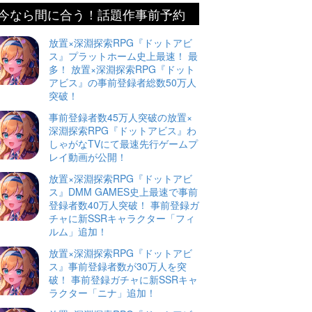
今なら間に合う！話題作事前予約
放置×深淵探索RPG『ドットアビ
ス』プラットホーム史上最速！ 最
多！ 放置×深淵探索RPG『ドット
アビス』の事前登録者総数50万人
突破！
事前登録者数45万人突破の放置×
深淵探索RPG『ドットアビス』わ
しゃがなTVにて最速先行ゲームプ
レイ動画が公開！
放置×深淵探索RPG『ドットアビ
ス』DMM GAMES史上最速で事前
登録者数40万人突破！ 事前登録ガ
チャに新SSRキャラクター「フィ
ルム」追加！
放置×深淵探索RPG『ドットアビ
ス』事前登録者数が30万人を突
破！ 事前登録ガチャに新SSRキャ
ラクター「ニナ」追加！