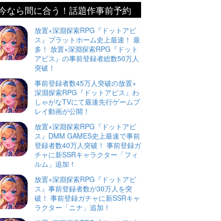
今なら間に合う！話題作事前予約
放置×深淵探索RPG『ドットアビ
ス』プラットホーム史上最速！ 最
多！ 放置×深淵探索RPG『ドット
アビス』の事前登録者総数50万人
突破！
事前登録者数45万人突破の放置×
深淵探索RPG『ドットアビス』わ
しゃがなTVにて最速先行ゲームプ
レイ動画が公開！
放置×深淵探索RPG『ドットアビ
ス』DMM GAMES史上最速で事前
登録者数40万人突破！ 事前登録ガ
チャに新SSRキャラクター「フィ
ルム」追加！
放置×深淵探索RPG『ドットアビ
ス』事前登録者数が30万人を突
破！ 事前登録ガチャに新SSRキャ
ラクター「ニナ」追加！