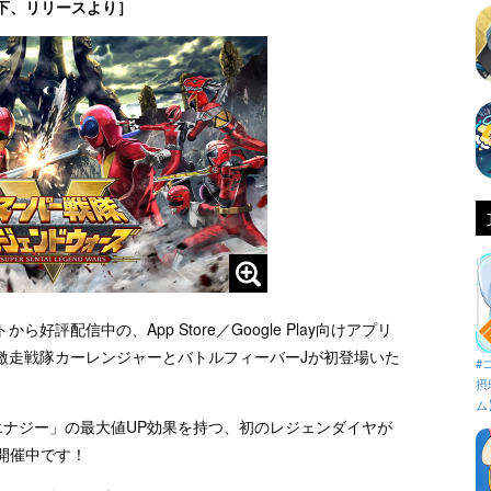
下、リリースより］
評配信中の、App Store／Google Play向けアプリ
激走戦隊カーレンジャーとバトルフィーバーJが初登場いた
#
摂
ム
エナジー」の最大値UP効果を持つ、初のレジェンダイヤが
開催中です！