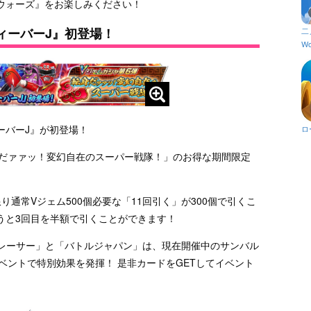
ウォーズ』をお楽しみください！
ィーバーJ』初登場！
二
Wo
ーバーJ』が初登場！
ロ
身だァァッ！変幻自在のスーパー戦隊！」のお得な期間限定
限り通常Vジェム500個必要な「11回引く」が300個で引くこ
行うと3回目を半額で引くことができます！
ドレーサー」と「バトルジャパン」は、現在開催中のサンバル
ベントで特別効果を発揮！ 是非カードをGETしてイベント