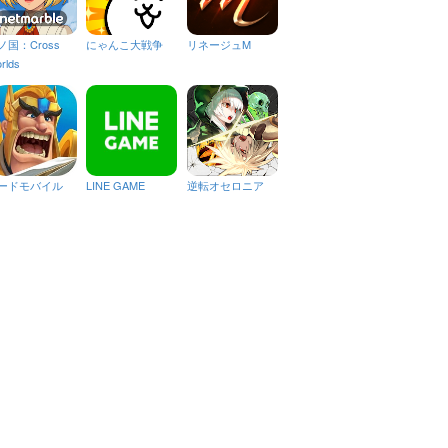
ノ国：Cross
にゃんこ大戦争
リネージュM
rlds
ードモバイル
LINE GAME
逆転オセロニア