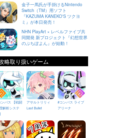
金子一馬氏が手掛けるNintendo
Switch（TM）用ソフト
『KAZUMA KANEKO'S ツクヨ
ミ』が本日発売！
NHN PlayArt × レベルファイブ共
同開発 新プロジェクト『幻想世界
のぷちぽよん』が始動！
攻略取り扱いゲーム
コンパス 【戦闘
アサルトリリィ
#コンパス ライブ
理解析システ
Last Bullet
アリーナ
】