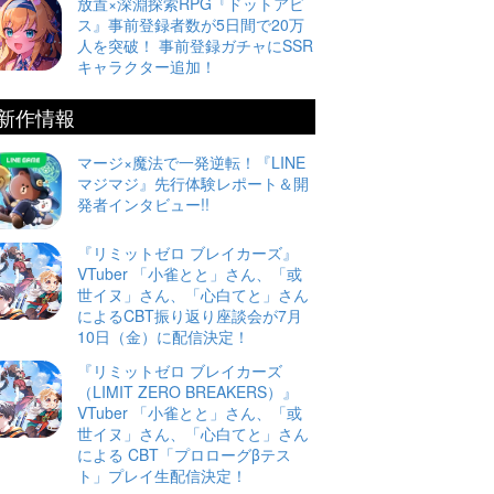
放置×深淵探索RPG『ドットアビ
ス』事前登録者数が5日間で20万
人を突破！ 事前登録ガチャにSSR
キャラクター追加！
新作情報
マージ×魔法で一発逆転！『LINE
マジマジ』先行体験レポート＆開
発者インタビュー!!
『リミットゼロ ブレイカーズ』
VTuber 「小雀とと」さん、「或
世イヌ」さん、「心白てと」さん
によるCBT振り返り座談会が7月
10日（金）に配信決定！
『リミットゼロ ブレイカーズ
（LIMIT ZERO BREAKERS）』
VTuber 「小雀とと」さん、「或
世イヌ」さん、「心白てと」さん
による CBT「プロローグβテス
ト」プレイ生配信決定！