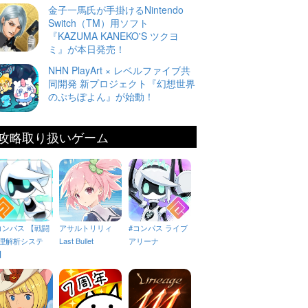
金子一馬氏が手掛けるNintendo
Switch（TM）用ソフト
『KAZUMA KANEKO'S ツクヨ
ミ』が本日発売！
NHN PlayArt × レベルファイブ共
同開発 新プロジェクト『幻想世界
のぷちぽよん』が始動！
攻略取り扱いゲーム
コンパス 【戦闘
アサルトリリィ
#コンパス ライブ
理解析システ
Last Bullet
アリーナ
】