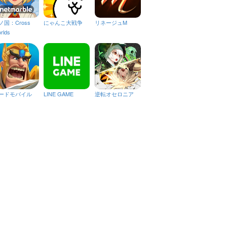
ノ国：Cross
にゃんこ大戦争
リネージュM
rlds
ードモバイル
LINE GAME
逆転オセロニア