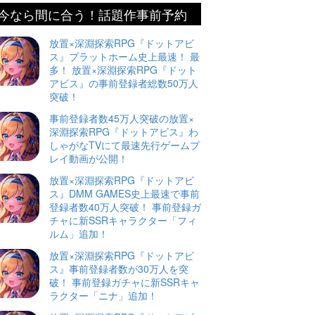
今なら間に合う！話題作事前予約
放置×深淵探索RPG『ドットアビ
ス』プラットホーム史上最速！ 最
多！ 放置×深淵探索RPG『ドット
アビス』の事前登録者総数50万人
突破！
事前登録者数45万人突破の放置×
深淵探索RPG『ドットアビス』わ
しゃがなTVにて最速先行ゲームプ
レイ動画が公開！
放置×深淵探索RPG『ドットアビ
ス』DMM GAMES史上最速で事前
登録者数40万人突破！ 事前登録ガ
チャに新SSRキャラクター「フィ
ルム」追加！
放置×深淵探索RPG『ドットアビ
ス』事前登録者数が30万人を突
破！ 事前登録ガチャに新SSRキャ
ラクター「ニナ」追加！