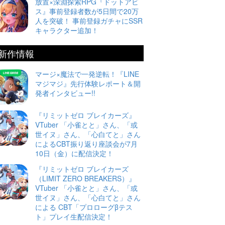
放置×深淵探索RPG『ドットアビ
ス』事前登録者数が5日間で20万
人を突破！ 事前登録ガチャにSSR
キャラクター追加！
新作情報
マージ×魔法で一発逆転！『LINE
マジマジ』先行体験レポート＆開
発者インタビュー!!
『リミットゼロ ブレイカーズ』
VTuber 「小雀とと」さん、「或
世イヌ」さん、「心白てと」さん
によるCBT振り返り座談会が7月
10日（金）に配信決定！
『リミットゼロ ブレイカーズ
（LIMIT ZERO BREAKERS）』
VTuber 「小雀とと」さん、「或
世イヌ」さん、「心白てと」さん
による CBT「プロローグβテス
ト」プレイ生配信決定！