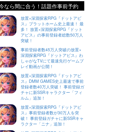
今なら間に合う！話題作事前予約
放置×深淵探索RPG『ドットアビ
ス』プラットホーム史上最速！ 最
多！ 放置×深淵探索RPG『ドット
アビス』の事前登録者総数50万人
突破！
事前登録者数45万人突破の放置×
深淵探索RPG『ドットアビス』わ
しゃがなTVにて最速先行ゲームプ
レイ動画が公開！
放置×深淵探索RPG『ドットアビ
ス』DMM GAMES史上最速で事前
登録者数40万人突破！ 事前登録ガ
チャに新SSRキャラクター「フィ
ルム」追加！
放置×深淵探索RPG『ドットアビ
ス』事前登録者数が30万人を突
破！ 事前登録ガチャに新SSRキャ
ラクター「ニナ」追加！