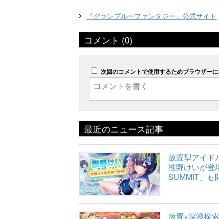
『グランブルーファンタジー』公式サイト
コメント (0)
次回のコメントで使用するためブラウザーに
最近のニュース記事
放置型アイドルR
推野けいが登場
SUMMIT」も
放置×深淵探