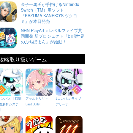
金子一馬氏が手掛けるNintendo
Switch（TM）用ソフト
『KAZUMA KANEKO'S ツクヨ
ミ』が本日発売！
NHN PlayArt × レベルファイブ共
同開発 新プロジェクト『幻想世界
のぷちぽよん』が始動！
攻略取り扱いゲーム
コンパス 【戦闘
アサルトリリィ
#コンパス ライブ
理解析システ
Last Bullet
アリーナ
】