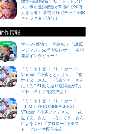
放置×深淵探索RPG『ドットアビ
ス』事前登録者数が5日間で20万
人を突破！ 事前登録ガチャにSSR
キャラクター追加！
新作情報
マージ×魔法で一発逆転！『LINE
マジマジ』先行体験レポート＆開
発者インタビュー!!
『リミットゼロ ブレイカーズ』
VTuber 「小雀とと」さん、「或
世イヌ」さん、「心白てと」さん
によるCBT振り返り座談会が7月
10日（金）に配信決定！
『リミットゼロ ブレイカーズ
（LIMIT ZERO BREAKERS）』
VTuber 「小雀とと」さん、「或
世イヌ」さん、「心白てと」さん
による CBT「プロローグβテス
ト」プレイ生配信決定！