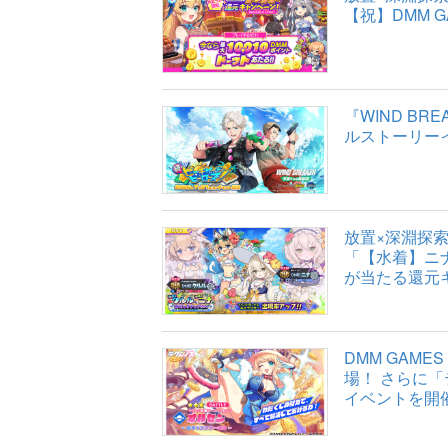
【祝】DMM 
『WIND B
ルストーリー
放置×深淵探
「【水着】ニナ
が当たる還元
DMM GAM
場！ さらに
イベントを開