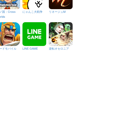
ノ国：Cross
にゃんこ大戦争
リネージュM
rlds
ードモバイル
LINE GAME
逆転オセロニア