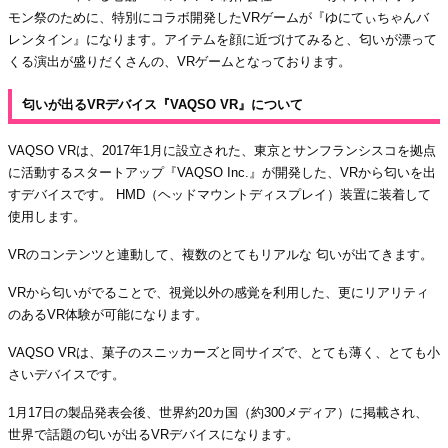
モン祭のために、特別にコラボ開発したVRゲームが『ゆにてぃちゃんバ
レンタイン』になります。アイテムを顔に近づけてみると、匂いが漂って
くる演出が盛りだくさんの、VRゲームとなっております。
匂いが出るVRデバイス『VAQSO VR』について
VAQSO VRは、2017年1月に設立された、東京とサンフランシスコを拠点
に活動するスタートアップ『VAQSO Inc.』が開発した、VRから匂いを出
すデバイスです。 HMD（ヘッドマウントディスプレイ）装置に装着して
使用します。
VRのコンテンツと連動して、複数のとてもリアルな 匂いが出てきます。
VRから匂いがでることで、視覚以外の感覚を利用した、更にリアリティ
のあるVR体験が可能になります。
VAQSO VRは、菓子のスニッカーズと同サイズで、とても薄く、とても小
さいデバイスです。
1月17日の製品発表会後、世界約20カ国（約300メディア）に掲載され、
世界で話題の匂いが出るVRデバイスになります。