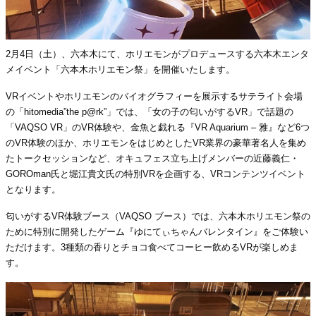
2月4日（土）、六本木にて、ホリエモンがプロデュースする六本木エンタ
メイベント「六本木ホリエモン祭」を開催いたします。
VRイベントやホリエモンのバイオグラフィーを展示するサテライト会場
の「hitomedia”the p@rk”」では、「女の子の匂いがするVR」で話題の
「VAQSO VR」のVR体験や、金魚と戯れる『VR Aquarium – 雅』など6つ
のVR体験のほか、ホリエモンをはじめとしたVR業界の豪華著名人を集め
たトークセッションなど、オキュフェス立ち上げメンバーの近藤義仁・
GOROman氏と堀江貴文氏の特別VRを企画する、VRコンテンツイベント
となります。
匂いがするVR体験ブース（VAQSO ブース）では、六本木ホリエモン祭の
ために特別に開発したゲーム『ゆにてぃちゃんバレンタイン』をご体験い
ただけます。3種類の香りとチョコ食べてコーヒー飲めるVRが楽しめま
す。