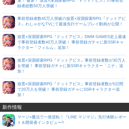
速！ 最多！ 放置×深淵探索RPG『ドットアビス』の事前登
録者総数50万人突破！
事前登録者数45万人突破の放置×深淵探索RPG『ドットアビ
ス』わしゃがなTVにて最速先行ゲームプレイ動画が公開！
放置×深淵探索RPG『ドットアビス』DMM GAMES史上最速
で事前登録者数40万人突破！ 事前登録ガチャに新SSRキャ
ラクター「フィルム」追加！
放置×深淵探索RPG『ドットアビス』事前登録者数が30万人
を突破！ 事前登録ガチャに新SSRキャラクター「ニナ」追
加！
放置×深淵探索RPG『ドットアビス』事前登録者数が5日間
で20万人を突破！ 事前登録ガチャにSSRキャラクター追
加！
新作情報
マージ×魔法で一発逆転！『LINE マジマジ』先行体験レポー
ト＆開発者インタビュー!!