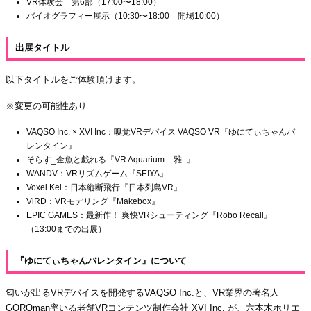
VR体験会 第6部（17:00〜18:00）
バイオグラフィー展示（10:30〜18:00 開場10:00）
出展タイトル
以下タイトルをご体験頂けます。
※変更の可能性あり
VAQSO Inc. × XVI Inc：嗅覚VRデバイス VAQSO VR『ゆにてぃちゃんバ
レンタイン』
そらす_金魚と戯れる『VR Aquarium – 雅 -』
WANDV：VRリズムゲーム『SEIYA』
Voxel Kei：日本縦断飛行『日本列島VR』
ViRD：VRモデリング『Makebox』
EPIC GAMES：最新作！ 爽快VRシューティング『Robo Recall』
（13:00までの出展）
『ゆにてぃちゃんバレンタイン』について
匂いが出るVRデバイスを開発するVAQSO Inc.と、VR業界の著名人
GOROman率いる老舗VRコンテンツ制作会社 XVI Inc. が、六本木ホリエ