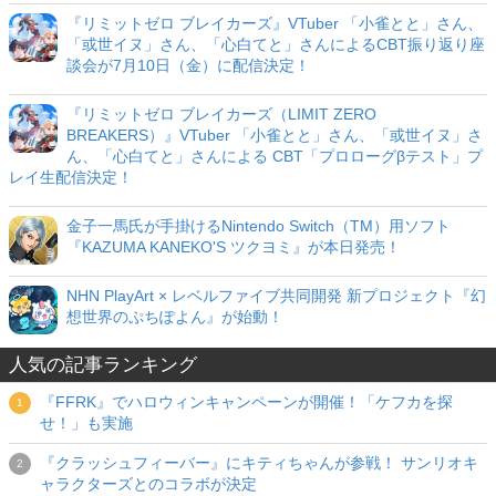
『リミットゼロ ブレイカーズ』VTuber 「小雀とと」さん、
「或世イヌ」さん、「心白てと」さんによるCBT振り返り座
談会が7月10日（金）に配信決定！
『リミットゼロ ブレイカーズ（LIMIT ZERO
BREAKERS）』VTuber 「小雀とと」さん、「或世イヌ」さ
ん、「心白てと」さんによる CBT「プロローグβテスト」プ
レイ生配信決定！
金子一馬氏が手掛けるNintendo Switch（TM）用ソフト
『KAZUMA KANEKO'S ツクヨミ』が本日発売！
NHN PlayArt × レベルファイブ共同開発 新プロジェクト『幻
想世界のぷちぽよん』が始動！
人気の記事ランキング
『FFRK』でハロウィンキャンペーンが開催！「ケフカを探
せ！」も実施
『クラッシュフィーバー』にキティちゃんが参戦！ サンリオキ
ャラクターズとのコラボが決定