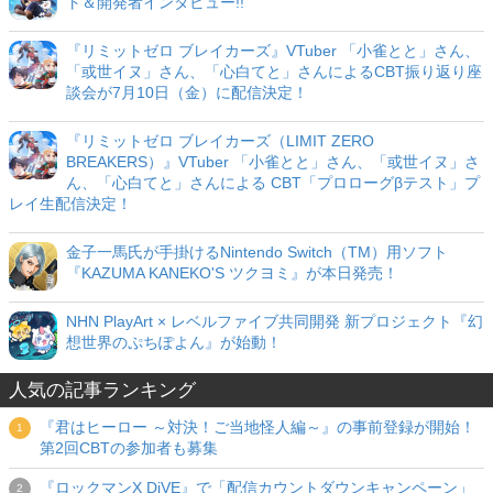
ト＆開発者インタビュー!!
『リミットゼロ ブレイカーズ』VTuber 「小雀とと」さん、
「或世イヌ」さん、「心白てと」さんによるCBT振り返り座
談会が7月10日（金）に配信決定！
『リミットゼロ ブレイカーズ（LIMIT ZERO
BREAKERS）』VTuber 「小雀とと」さん、「或世イヌ」さ
ん、「心白てと」さんによる CBT「プロローグβテスト」プ
レイ生配信決定！
金子一馬氏が手掛けるNintendo Switch（TM）用ソフト
『KAZUMA KANEKO'S ツクヨミ』が本日発売！
NHN PlayArt × レベルファイブ共同開発 新プロジェクト『幻
想世界のぷちぽよん』が始動！
人気の記事ランキング
『君はヒーロー ～対決！ご当地怪人編～』の事前登録が開始！
第2回CBTの参加者も募集
『ロックマンX DiVE』で「配信カウントダウンキャンペーン」