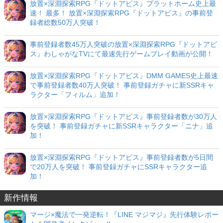
放置×深淵探索RPG『ドットアビス』プラットホーム史上最
速！ 最多！ 放置×深淵探索RPG『ドットアビス』の事前登
録者総数50万人突破！
事前登録者数45万人突破の放置×深淵探索RPG『ドットアビ
ス』わしゃがなTVにて最速先行ゲームプレイ動画が公開！
放置×深淵探索RPG『ドットアビス』DMM GAMES史上最速
で事前登録者数40万人突破！ 事前登録ガチャに新SSRキャ
ラクター「フィルム」追加！
放置×深淵探索RPG『ドットアビス』事前登録者数が30万人
を突破！ 事前登録ガチャに新SSRキャラクター「ニナ」追
加！
放置×深淵探索RPG『ドットアビス』事前登録者数が5日間
で20万人を突破！ 事前登録ガチャにSSRキャラクター追
加！
新作情報
マージ×魔法で一発逆転！『LINE マジマジ』先行体験レポー