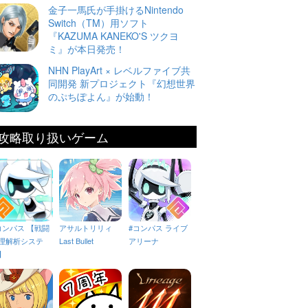
金子一馬氏が手掛けるNintendo
Switch（TM）用ソフト
『KAZUMA KANEKO'S ツクヨ
ミ』が本日発売！
NHN PlayArt × レベルファイブ共
同開発 新プロジェクト『幻想世界
のぷちぽよん』が始動！
攻略取り扱いゲーム
コンパス 【戦闘
アサルトリリィ
#コンパス ライブ
理解析システ
Last Bullet
アリーナ
】