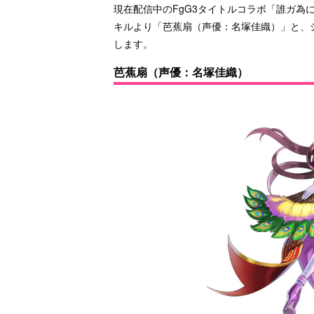
現在配信中のFgG3タイトルコラボ「誰ガ為
キルより「芭蕉扇（声優：名塚佳織）」と、
します。
芭蕉扇（声優：名塚佳織）