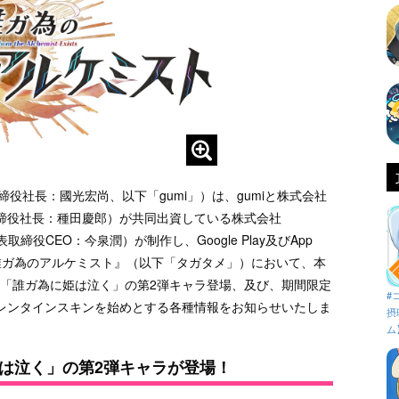
締役社長：國光宏尚、以下「gumi」）は、gumiと株式会社
締役社長：種田慶郎）が共同出資している株式会社
代表取締役CEO：今泉潤）が制作し、Google Play及びApp
G『誰ガ為のアルケミスト』（以下「タガタメ」）において、本
ント「誰ガ為に姫は泣く」の第2弾キャラ登場、及び、期間限定
#
レンタインスキンを始めとする各種情報をお知らせいたしま
摂
ム
姫は泣く」の第2弾キャラが登場！