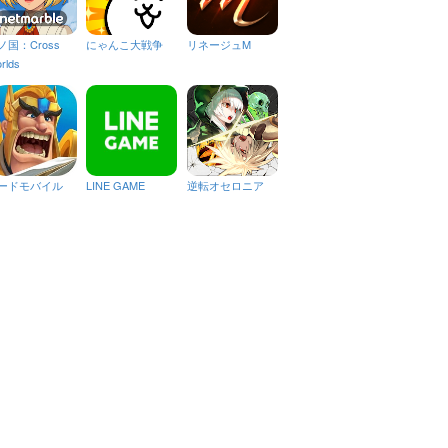
ノ国：Cross
にゃんこ大戦争
リネージュM
rlds
ードモバイル
LINE GAME
逆転オセロニア