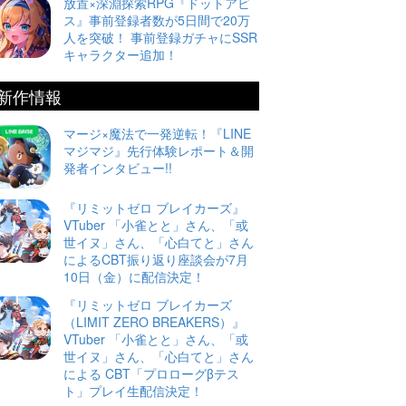
放置×深淵探索RPG『ドットアビ
ス』事前登録者数が5日間で20万
人を突破！ 事前登録ガチャにSSR
キャラクター追加！
新作情報
マージ×魔法で一発逆転！『LINE
マジマジ』先行体験レポート＆開
発者インタビュー!!
『リミットゼロ ブレイカーズ』
VTuber 「小雀とと」さん、「或
世イヌ」さん、「心白てと」さん
によるCBT振り返り座談会が7月
10日（金）に配信決定！
『リミットゼロ ブレイカーズ
（LIMIT ZERO BREAKERS）』
VTuber 「小雀とと」さん、「或
世イヌ」さん、「心白てと」さん
による CBT「プロローグβテス
ト」プレイ生配信決定！