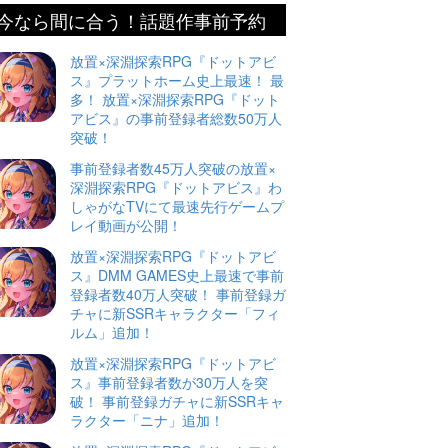
今なら間に合う！話題作事前予約
放置×深淵探索RPG『ドットアビ
ス』プラットホーム史上最速！ 最
多！ 放置×深淵探索RPG『ドット
アビス』の事前登録者総数50万人
突破！
事前登録者数45万人突破の放置×
深淵探索RPG『ドットアビス』わ
しゃがなTVにて最速先行ゲームプ
レイ動画が公開！
放置×深淵探索RPG『ドットアビ
ス』DMM GAMES史上最速で事前
登録者数40万人突破！ 事前登録ガ
チャに新SSRキャラクター「フィ
ルム」追加！
放置×深淵探索RPG『ドットアビ
ス』事前登録者数が30万人を突
破！ 事前登録ガチャに新SSRキャ
ラクター「ニナ」追加！