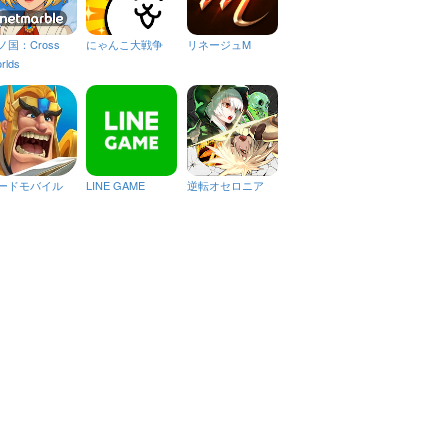
ノ国：Cross
にゃんこ大戦争
リネージュM
rlds
ードモバイル
LINE GAME
逆転オセロニア