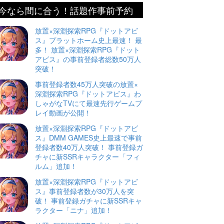
今なら間に合う！話題作事前予約
放置×深淵探索RPG『ドットアビ
ス』プラットホーム史上最速！ 最
多！ 放置×深淵探索RPG『ドット
アビス』の事前登録者総数50万人
突破！
事前登録者数45万人突破の放置×
深淵探索RPG『ドットアビス』わ
しゃがなTVにて最速先行ゲームプ
レイ動画が公開！
放置×深淵探索RPG『ドットアビ
ス』DMM GAMES史上最速で事前
登録者数40万人突破！ 事前登録ガ
チャに新SSRキャラクター「フィ
ルム」追加！
放置×深淵探索RPG『ドットアビ
ス』事前登録者数が30万人を突
破！ 事前登録ガチャに新SSRキャ
ラクター「ニナ」追加！