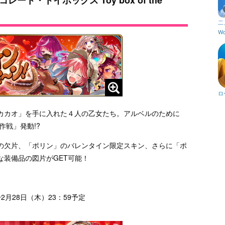
二
Wo
ロ
カカオ」を手に入れた４人の乙女たち。アルベルのために
作戦」発動!?
の欠片、「ポリン」のバレンタイン限定スキン、さらに「ポ
装備品の図片がGET可能！
〜2月28日（木）23：59予定