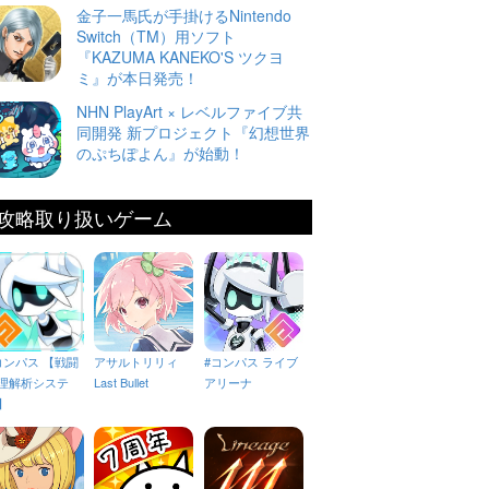
金子一馬氏が手掛けるNintendo
Switch（TM）用ソフト
『KAZUMA KANEKO'S ツクヨ
ミ』が本日発売！
NHN PlayArt × レベルファイブ共
同開発 新プロジェクト『幻想世界
のぷちぽよん』が始動！
攻略取り扱いゲーム
コンパス 【戦闘
アサルトリリィ
#コンパス ライブ
理解析システ
Last Bullet
アリーナ
】