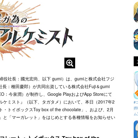
役社長：國光宏尚、以下 gumi）は、gumiと株式会社フジ
：種田慶郎）が共同出資している株式会社Fuji＆gumi
今泉潤）が制作し、Google PlayおよびApp Storeにて
ルケミスト』（以下、タガタメ）において、本日（2017年2
#
摂
ックスToy box of the chocolate」、および、2月
ム
ト」と「マーガレット」をはじめとする各種情報をお知らせい
ト・トイボックス Toy box of the