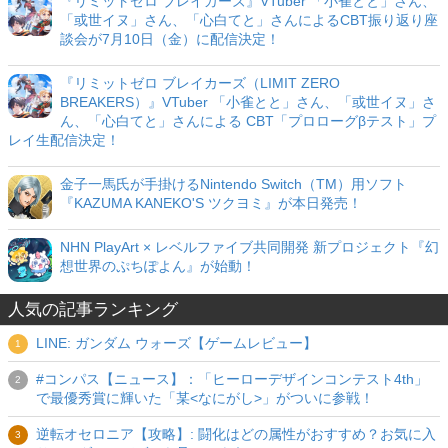
『リミットゼロ ブレイカーズ』VTuber 「小雀とと」さん、
「或世イヌ」さん、「心白てと」さんによるCBT振り返り座
談会が7月10日（金）に配信決定！
『リミットゼロ ブレイカーズ（LIMIT ZERO
BREAKERS）』VTuber 「小雀とと」さん、「或世イヌ」さ
ん、「心白てと」さんによる CBT「プロローグβテスト」プ
レイ生配信決定！
金子一馬氏が手掛けるNintendo Switch（TM）用ソフト
『KAZUMA KANEKO'S ツクヨミ』が本日発売！
NHN PlayArt × レベルファイブ共同開発 新プロジェクト『幻
想世界のぷちぽよん』が始動！
人気の記事ランキング
LINE: ガンダム ウォーズ【ゲームレビュー】
#コンパス【ニュース】：「ヒーローデザインコンテスト4th」
で最優秀賞に輝いた「某<なにがし>」がついに参戦！
逆転オセロニア【攻略】: 闘化はどの属性がおすすめ？お気に入