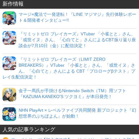
新作情報
マージ×魔法で一発逆転！『LINE マジマジ』先行体験レポー
ト＆開発者インタビュー!!
『リミットゼロ ブレイカーズ』VTuber 「小雀とと」さん、
「或世イヌ」さん、「心白てと」さんによるCBT振り返り座
談会が7月10日（金）に配信決定！
『リミットゼロ ブレイカーズ（LIMIT ZERO
BREAKERS）』VTuber 「小雀とと」さん、「或世イヌ」さ
ん、「心白てと」さんによる CBT「プロローグβテスト」プ
レイ生配信決定！
金子一馬氏が手掛けるNintendo Switch（TM）用ソフト
『KAZUMA KANEKO'S ツクヨミ』が本日発売！
NHN PlayArt × レベルファイブ共同開発 新プロジェクト『幻
想世界のぷちぽよん』が始動！
人気の記事ランキング