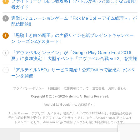
ファイトリーグ【初心者攻略】: バトルがもっと楽しくなる初心
者ガイド
選挙シミュレーションゲーム『Pick Me Up! ～アイム総理～』が
配信開始!!
『黒騎士と白の魔王』の声優サイン色紙プレゼントキャンペー
ン シーズン2がスタート！
『アヴァベルオンライン』が「Google Play Game Fest 2016
夏」に参加決定！ 大型イベント「アヴァベル合戦 vol.2」を実施
『アルテイルNEO』サービス開始！公式Twitterで記念キャンペ
ーンを開催
プライバシーポリシー
利用規約
広告掲載について
運営会社
お問い合わせ
Copyright © 2007- 2026 Nyle Inc. All Rights Reserved.
Android は Google Inc. の商標です。
Appliv Games、アプリブ、カイドキ、宅食グルメ、VOD STREAM は、掲載商品の提供
元から紹介料等を受領するアフィリエイトサイトです。また、Amazon.co.jp アソシエイ
トメンバー として、Amazon.co.jp の宣伝リンクから紹介料を獲得しています。