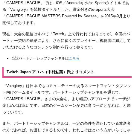
「GAMERS LEAGUE」では、iOS／Android向けのe-Sportsタイトルであ
る『Vainglory』を競技タイトルとした、賞金付きのe-Sports大会
「GAMERS LEAGUE MASTERS Powered by Seesaa」を2015年9月より
開催しております。
現在、大会の配信はすべて「Twitch」上で行われておりますが、今回のパ
ートナー契約の締結により、さらに多くのプレイヤー、視聴者に満足して
いただけるようなコンテンツ制作を行って参ります。
当該パートナーシップチャンネルは
こちら
Twitch Japan アユハ（中村鮎葉）氏よりコメント
『Vainglory』は日本でもコミュニティーのあるスマートフォン・タブレッ
ト向けゲームタイトルです。パートナーシップチャンネルを通じて、
「GAMERS LEAGUE」さまの大会を、より幅広いアプローチでユーザが
楽しめれば幸いです。日本のゲームシーンが更に育つ一助となれば、と願
っています。
また、パートナーシップチャンネルは、一定の条件を満たしている放送者
の方であれば、お渡しできるものです。われこそはという方がいらっしゃ