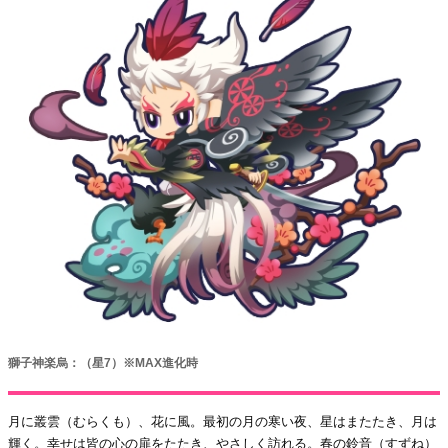
獅子神楽烏：（星7）※MAX進化時
月に叢雲（むらくも）、花に風。最初の月の寒い夜、星はまたたき、月は
輝く。幸せは皆の心の扉をたたき、やさしく訪れる。春の鈴音（すずね）