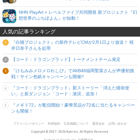
NHN PlayArt × レベルファイブ共同開発 新プロジェクト『幻
想世界のぷちぽよん』が始動！
人気の記事ランキング
『白猫プロジェクト』の新作テレビCMが2月1日より放送！ 桜
井日奈子さんを起用
【コード：ドラゴンブラッド】トーナメントチーム発足
『けもみみメロメロれしぴ』でAKB48福岡聖菜さんが声優初挑
戦！サイン色紙キャンペーンも開催!!
『コード：ドラゴンブラッド』新ストーリー「消えた瞳術使
い」と新ダンジョン「コード：滄溟」追加！
『メギド72』が配信開始！豪華景品が72名に当たるキャンペー
ンも開催！
プライバシーポリシー
利用規約
広告掲載について
運営会社
お問い合わせ
Copyright © 2007- 2026 Nyle Inc. All Rights Reserved.
Android は Google Inc. の商標です。