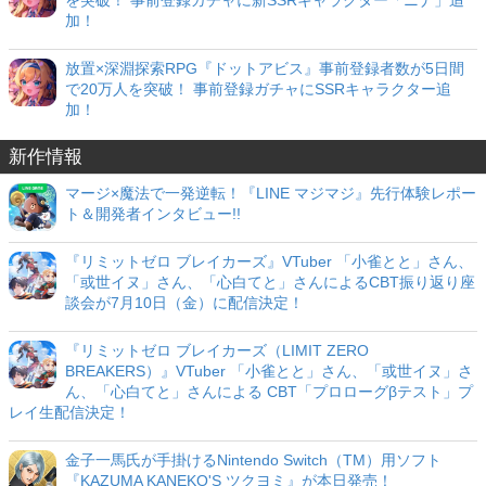
加！
放置×深淵探索RPG『ドットアビス』事前登録者数が5日間
で20万人を突破！ 事前登録ガチャにSSRキャラクター追
加！
新作情報
マージ×魔法で一発逆転！『LINE マジマジ』先行体験レポー
ト＆開発者インタビュー!!
『リミットゼロ ブレイカーズ』VTuber 「小雀とと」さん、
「或世イヌ」さん、「心白てと」さんによるCBT振り返り座
談会が7月10日（金）に配信決定！
『リミットゼロ ブレイカーズ（LIMIT ZERO
BREAKERS）』VTuber 「小雀とと」さん、「或世イヌ」さ
ん、「心白てと」さんによる CBT「プロローグβテスト」プ
レイ生配信決定！
金子一馬氏が手掛けるNintendo Switch（TM）用ソフト
『KAZUMA KANEKO'S ツクヨミ』が本日発売！