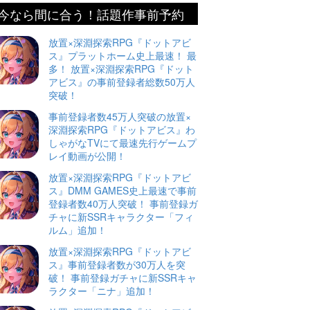
今なら間に合う！話題作事前予約
放置×深淵探索RPG『ドットアビ
ス』プラットホーム史上最速！ 最
多！ 放置×深淵探索RPG『ドット
アビス』の事前登録者総数50万人
突破！
事前登録者数45万人突破の放置×
深淵探索RPG『ドットアビス』わ
しゃがなTVにて最速先行ゲームプ
レイ動画が公開！
放置×深淵探索RPG『ドットアビ
ス』DMM GAMES史上最速で事前
登録者数40万人突破！ 事前登録ガ
チャに新SSRキャラクター「フィ
ルム」追加！
放置×深淵探索RPG『ドットアビ
ス』事前登録者数が30万人を突
破！ 事前登録ガチャに新SSRキャ
ラクター「ニナ」追加！