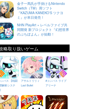
金子一馬氏が手掛けるNintendo
Switch（TM）用ソフト
『KAZUMA KANEKO'S ツクヨ
ミ』が本日発売！
NHN PlayArt × レベルファイブ共
同開発 新プロジェクト『幻想世界
のぷちぽよん』が始動！
攻略取り扱いゲーム
コンパス 【戦闘
アサルトリリィ
#コンパス ライブ
理解析システ
Last Bullet
アリーナ
】