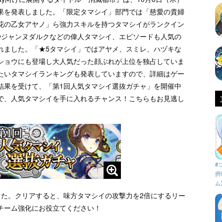
果を発表しました。「限定タマシイ」部門では「慈愛の貴婦
花の乙女アヤノ」ら強力スキルを持つタマシイがランクイン
やジャンヌダルクなどの偉人タマシイ、エピソードも人気の
れました。「★5タマシイ」ではアヤメ、スミレ、ハヅキな
ショウにも登場し大人気だった顔ぶれが上位を独占していま
たいタマシイランキングも発表していますので、詳細はゲー
結果を受けて、「第1回人気タマシイ選抜ガチャ」を開催中
で、人気タマシイを手に入れるチャンス！こちらもお見逃し
#
摂
ム
した。クリアすると、味方タマシイの攻撃力を2倍にするリー
チーム強化にお役立てください！