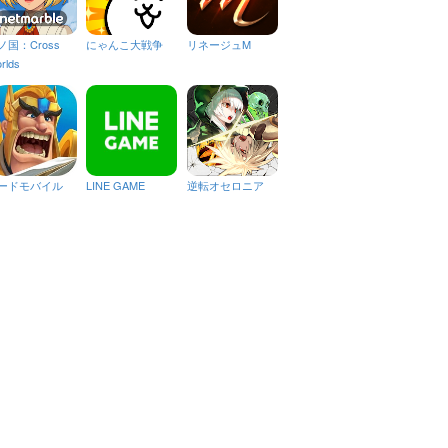
ノ国：Cross
にゃんこ大戦争
リネージュM
rlds
ードモバイル
LINE GAME
逆転オセロニア