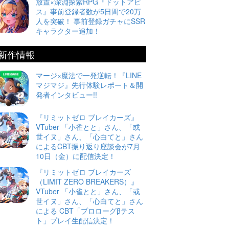
放置×深淵探索RPG『ドットアビ
ス』事前登録者数が5日間で20万
人を突破！ 事前登録ガチャにSSR
キャラクター追加！
新作情報
マージ×魔法で一発逆転！『LINE
マジマジ』先行体験レポート＆開
発者インタビュー!!
『リミットゼロ ブレイカーズ』
VTuber 「小雀とと」さん、「或
世イヌ」さん、「心白てと」さん
によるCBT振り返り座談会が7月
10日（金）に配信決定！
『リミットゼロ ブレイカーズ
（LIMIT ZERO BREAKERS）』
VTuber 「小雀とと」さん、「或
世イヌ」さん、「心白てと」さん
による CBT「プロローグβテス
ト」プレイ生配信決定！